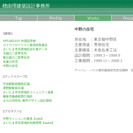
標由理建築設計事務所
中野の住宅
□建築□
所在地 ：東京都中野区
SPEAKEASY 外国語学校
主要用途：専用住宅
ゴトウフローリスト新宿高島屋店
さいたま市宮原地区歩行者デッキ
主要構造：木造在来工法
玉穂の二世帯住宅
設計期間：1999.3～1999.9
春日居の二世帯住宅
工事期間：1999.11～2000.3
佐倉の住宅
中野の住宅
アーバン・ハウス都市建築研究所在職時 
□ランドスケープ□
守谷駅駅前階段広場
茅野駅駅前広場
さいたま市宮原地区コミュニティ道路
鎌倉市
鎌倉駅西口地区
まちの活性化･都市デザイン設計競技
□プロダクト□
中野マンションの家具【cube】
さいたま市宮原地区街路照明【andon】