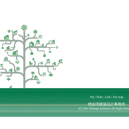
Top
|
Diary
|
Link
|
Site map
標由理建築設計事務所
(C) Yuri Shimegi Architects All Right Rese