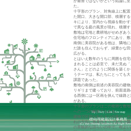
が最善ではないかという結論に至
た。
十字形のプラン、対角線上に配置
た開口、大きな開口部、積層する
キにより、室内から視線を動かす
で異なる庭の風景が現れ、積層す
敷地は宅地と農耕地がせめぎあう
住宅地のフロンティアにあり、敷
南側に美容院がある他は、隣地に
だ誰も住んでおらず、緑豊かな田
広がる。
とはいえ数年のうちに周囲を住宅
まれることは必至で、未だ見ぬ「
さん」とどのように関係を築くか
うテーマは、私たちにとっても大
課題であった。
敷地の南側は前述の美容院の建物
リギリまで建っており、前面道路
る西側には一区画を挟んで線路と
がある。
十字形のプランはこの複雑な敷地
への一つの解答でもある。
Top
|
Diary
|
Link
|
Site map
建物で区切られた４つの庭が、そ
標由理建築設計事務所
れの方向に将来住まうであろう隣
(C)
Yuri Shimegi Architects All Right Rese
の景観的な語らいの中で、程よい