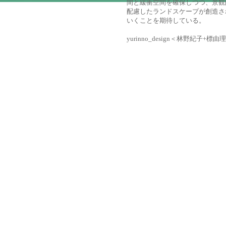
間と緩衝空間を確保しつつ、景観
配慮したランドスケープが創造さ
いくことを期待している。
yurinno_design＜林野紀子+標由