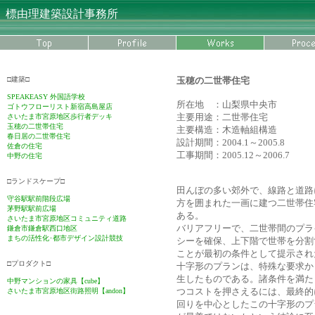
標由理建築設計事務所
□建築□
玉穂の二世帯住宅
SPEAKEASY 外国語学校
所在地 ：山梨県中央市
ゴトウフローリスト新宿高島屋店
主要用途：二世帯住宅
さいたま市宮原地区歩行者デッキ
玉穂の二世帯住宅
主要構造：木造軸組構造
春日居の二世帯住宅
設計期間：2004.1～2005.8
佐倉の住宅
工事期間：2005.12～2006.7
中野の住宅
□ランドスケープ□
田んぼの多い郊外で、線路と道路
守谷駅駅前階段広場
方を囲まれた一画に建つ二世帯住
茅野駅駅前広場
ある。
さいたま市宮原地区コミュニティ道路
バリアフリーで、二世帯間のプラ
鎌倉市
鎌倉駅西口地区
まちの活性化･都市デザイン設計競技
シーを確保、上下階で世帯を分割
ことが最初の条件として提示され
□プロダクト□
十字形のプランは、特殊な要求か
生したものである。諸条件を満た
中野マンションの家具【cube】
つコストを押さえるには、最終的
さいたま市宮原地区街路照明【andon】
回りを中心としたこの十字形のプ