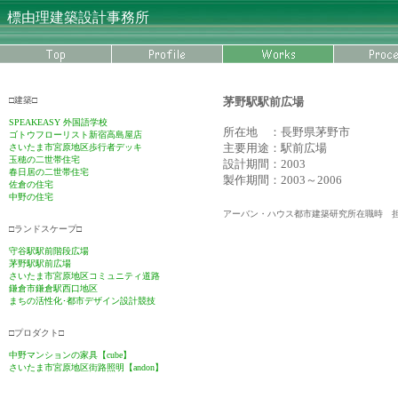
標由理建築設計事務所
□建築□
茅野駅駅前広場
SPEAKEASY 外国語学校
所在地 ：長野県茅野市
ゴトウフローリスト新宿高島屋店
主要用途：駅前広場
さいたま市宮原地区歩行者デッキ
玉穂の二世帯住宅
設計期間：2003
春日居の二世帯住宅
製作期間：2003～2006
佐倉の住宅
中野の住宅
アーバン・ハウス都市建築研究所在職時 
□ランドスケープ□
守谷駅駅前階段広場
茅野駅駅前広場
さいたま市宮原地区コミュニティ道路
鎌倉市
鎌倉駅西口地区
まちの活性化･都市デザイン設計競技
□プロダクト□
中野マンションの家具【cube】
さいたま市宮原地区街路照明【andon】