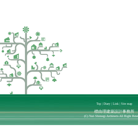
Top
|
Diary
|
Link
|
Site map
標由理建築設計事務所
(C)
Yuri Shimegi Architects All Right Rese