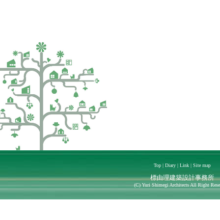
Top
|
Diary
|
Link
|
Site map
標由理建築設計事務所
(C)
Yuri Shimegi Architects All Right Rese