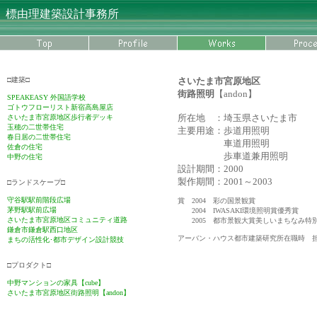
標由理建築設計事務所
□建築□
さいたま市宮原地区
街路照明
【andon】
SPEAKEASY 外国語学校
ゴトウフローリスト新宿高島屋店
所在地 ：埼玉県さいたま市
さいたま市宮原地区歩行者デッキ
玉穂の二世帯住宅
主要用途：歩道用照明
春日居の二世帯住宅
車道用照明
佐倉の住宅
歩車道兼用照明
中野の住宅
設計期間：2000
製作期間：2001～2003
□ランドスケープ□
守谷駅駅前階段広場
賞 2004 彩の国景観賞
茅野駅駅前広場
2004 IWASAKI環境照明賞優秀賞
さいたま市宮原地区コミュニティ道路
2005 都市景観大賞美しいまちなみ特
鎌倉市
鎌倉駅西口地区
アーバン・ハウス都市建築研究所在職時 
まちの活性化･都市デザイン設計競技
□プロダクト□
中野マンションの家具【cube】
さいたま市宮原地区街路照明【andon】