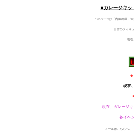
■ガレージキッ
このページは「内藤舞蹴」運
自作のフィギ
現在
◆
現在
現在、ガレージキ
各イベ
メールはこちらへ