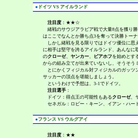
●
ドイツ VS アイルランド
注目度
：★★☆
緒戦のサウジアラビア戦で大量8点を獲り勝
はここでなんとか勝ち点3を奪って決勝トー
しかし緒戦を見る限りではドイツ優位に思え
に相手は堅守を誇るアイルランド、あんなに
の
クローゼ
、
ヤンカー
、
ビアホフ
を始めとす
からの組み立てが出来ていないし、そうそう
とにかくフィジカル対フィジカルのガッツン
サッカーの頂点を堪能しましょう。
というわけで予想は、3-1でドイツ。
注目選手
：
ドイツ：得点王の可能性もある
クローゼ
、
セネガル：ロビー・キーン、イアン・ハー
●
フランス VS ウルグアイ
注目度
：★★