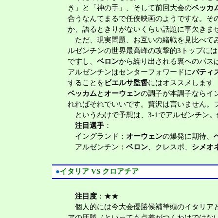
き」と「神の手」、そして前回大会の
ベッカ
合うなんてまるで任侠映画のようですな。そ
か、語るときりがないくらい話題に事欠きま
ただ、現実問題、お互いの緒戦を見比べてみ
ルゼンチンの世界最高峰の攻撃的3トップに
ですし、
ベロン
から繰り出される裏へのパス
アルゼンチンはセンターフォワードに
バティ
することを
ビエルサ監督
にはオススメします
ベッカム
と
オーウェン
の調子が本調子ならイ
れればそれでいいです。贅沢は言いません。
というわけで予想は、3-1でアルゼンチン
注目選手
：
イングランド：
オーウェン
の爆発に期待、
アルゼンチン：
ベロン
、クレスポ、
シメオ
●
イタリア VS クロアチア
注目度
：★★
個人的には今大会優勝候補筆頭のイタリアと
アの圧勝（といっても点差がつくわけではな