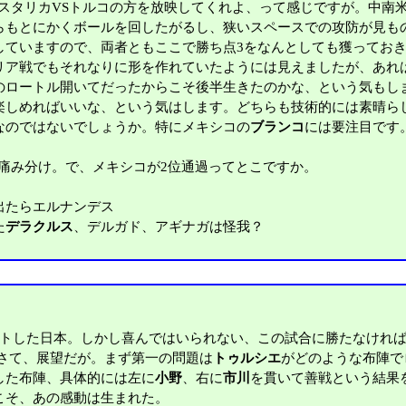
コスタリカVSトルコの方を放映してくれよ、って感じですが。中南
らもとにかくボールを回したがるし、狭いスペースでの攻防が見も
ていますので、両者ともここで勝ち点3をなんとしても獲っておき
ア戦でもそれなりに形を作れていたようには見えましたが、あれ
のロートル開いてだったからこそ後半生きたのかな、という気もし
楽しめればいいな、という気はします。どちらも技術的には素晴ら
なのではないでしょうか。特にメキシコの
ブランコ
には要注目です
痛み分け。で、メキシコが2位通過ってとこですか。
出たらエルナンデス
た
デラクルス
、デルガド、アギナガは怪我？
トした日本。しかし喜んではいられない、この試合に勝たなければ
さて、展望だが。まず第一の問題は
トゥルシエ
がどのような布陣で
した布陣、具体的には左に
小野
、右に
市川
を貫いて善戦という結果
こそ、あの感動は生まれた。