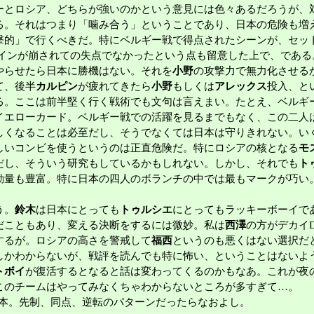
とロシア、どちらが強いのかという意見には色々あるだろうが、
る。それはつまり「噛み合う」ということであり、日本の危険も増
撃的」で行くべきだ。特にベルギー戦で得点されたシーンが、セッ
ラインが崩されての失点でなかったという点も留意した上で、であ
やらせたら日本に勝機はない。それを
小野
の攻撃力で無力化させる
て、後半
カルピン
が疲れてきたら
小野
もしくは
アレックス
投入、と
る。ここは前半堅く行く戦術でも文句は言えまい。たとえ、ベルギ
イエローカード。ベルギー戦での活躍を見るまでもなく、この二人
しくなることは必至だし、そうでなくては日本は守りきれない。い
しいコンビを使うというのは正直危険だ。特にロシアの核となる
モ
だし、そういう研究もしているかもしれない。しかし、それでも
ト
動量も豊富。特に日本の四人のボランチの中では最もマークが巧い
う。
鈴木
は日本にとっても
トゥルシエ
にとってもラッキーボーイで
だこともあり、変える決断をするには微妙。私は
西澤
の方がデカイ
するが。ロシアの高さを警戒して
福西
というのも悪くはない選択だ
かわからないが、戦評を読んでも特に怖い、ということはないよ
トボイ
が復活するとなると話は変わってくるのかもなあ。これが夜
このチームはやってみなくちゃわからないところが多すぎて…。
日本。先制、同点、逆転のパターンだったらなおよし。