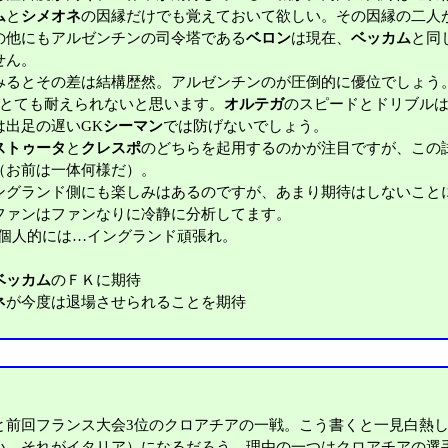
ム
と
シメオネ
の因縁だけでも覚えておいて欲しい。その因縁の二人
の他にもアルゼンチンの司令塔である
ベロン
は現在、
ベッカム
と同
せん。
るとその差は結構歴然。アルゼンチンのが圧倒的に優位でしょう
はとても耐えられないと思います。
オルテガ
のスピードとドリブル
は出足の遅いGK
シーマン
では防げないでしょう。
ストゥータ
と
クレスポ
のどちらを起用するのかが注目ですが、この
（お前は一体何様だ）。
ングランド側にも楽しみはあるのですが、あまり期待はしないこと
ファンはファンなりに冷静に分析してます。
。個人的には…イングランド頑張れ。
ベッカム
のＦＫに期待
ネ
が今度は退場させられることを期待
前回フランス大会3位のクロアチアの一戦。こう書くと一見白熱し
い、それがイタリア）になるだろう。理由の一つはクロアチアの選