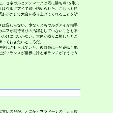
。セネガルとデンマークは既に勝ち点3を取っ
イはウルグアイで追い詰められた。こちらも勝
悪あがきして大会を盛り上げてくれることを祈
さは変わらない、少なくともウルグアイが相手
カエフ
が期待通りの活躍をしていないことも不
いわけにはいかない。大体が残りニ勝したとこ
勝っておきたいところだ。
中交代させられていた。彼自身は一発逆転可能
だがフランスが世界に誇るボランチがそうそう
ば古いのだが、とにかく
マラドーナ
の「五人抜