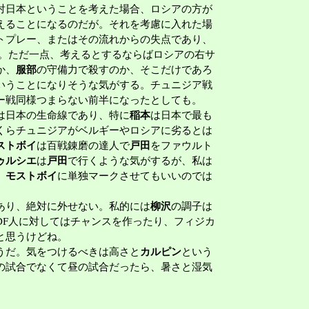
対日本ということを考えた場合、ロシアの方が
えることになるのだが。それを考慮に入れた場
トプレー、またはその流れからの失点であり、
る。ただ一点、考えるとするならばロシアの右サ
か、
服部
の守備力で殺すのか、そこだけであろ
いうことになりそうな気がする。チュニジア戦
ー戦同様つまらない前半になったとしても。
は日本の生命線であり、特に
稲本
は日本で最も
くらチュニジアがベルギーやロシアに劣るとは
ストボイ
は百戦錬磨の達人で
戸田
をファウルト
ゥルシエ
は
戸田
で行くような気がするが、私は
。
モストボイ
に単独マークさせてもいいのでは
あり、絶対に外せない。私的には
柳沢
の調子は
DF人に対してはチャンスを作ったり、フィジカ
と思うけどね。
うだ。気をつけるべきは高さと
カルピン
という
の試合でなくて昼の試合だったら、暑さと湿気