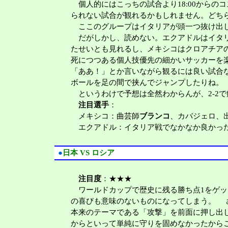
個人的にはこっちの試合より18:00からの
られない試合が観れるかもしれません。どち
ここのグループはイタリアが頭一つ抜け出し
だがしかし、読めない。エクアドルはイタリ
たせいとも見れるし、メキシコはクロアチア
死につつある個人技優先の細かいサッカーを
「ああ！」とか言いながら観るには良い試合
ボールを足の間で挟んでジャンプしたりね。
というわけで予想は全然わからんが、2-2で
注目選手
：
メキシコ：曲芸師
ブランコ
、カバジェロ、
エクアドル：イタリア戦でなかなか良かっ
●
日本 VS ロシア
注目度
：★★★
ワールドカップで歴史に残る勝ち点1をゲッ
の喜びも意味のないものになってしまう。 
本来のテーマである「攻撃」を前面に押し出
からといって単純に守りを固めなかったから