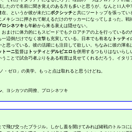
戦したので名前に聞き覚えのある方も多いと思うが、なんと11人中
健在、というか彼が未だに
ボクシッチ
と共にツートップを張ってい
にメキシコに押されて耐えるだけのサッカーになってしまった。戦
プロシネツキ
も年齢から来る衰えは隠せない。
おまけに体力的にもスピードでもクロアチアの上を行っているの
ち一辺倒だけでなく攻撃も充実している。日本でも有名な
トッティ
かと思っている。彼の活躍にも注目して欲しい。ちなみに彼の渾名
ットーニ
監督は
トッティ
と
デルピエロ
を併用するつもりはないらし
いうことで試合巧者ぶりをある程度は見せてくれるだろう。イタリ
ウノ・ゼロ」の美学。もっと点は取れると思うけどね。
ル
、ヨシカツの同僚、プロシネツキ
で飛び交ったブラジル。しかし蓋を開けてみれば緒戦のトルコには