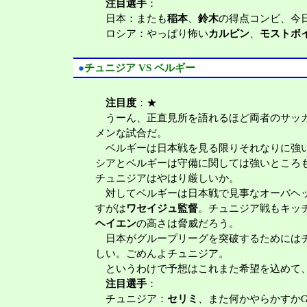
注目選手
：
日本：またも
稲本
、
鈴木
の得点コンビ、今
ロシア：やっぱり怖い
カルピン
、
モストボ
●
チュニジア VS ベルギー
注目度
：★
うーん、正直見所を語れるほど両者のサッカ
メンな試合だ。
ベルギーは日本戦を見る限りそれなりに強い
シアとベルギーは守備に関しては強いところ
チュニジアはやはり厳しいか。
対してベルギーは日本戦で見事なオーバヘ
すがは
ワセイジュ監督
。チュニジア戦もキッ
ヘイエン
の高さは脅威だろう。
日本がグループリーグを突破するためにはチ
しい。ごめんよチュニジア。
というわけで予想はこれまた希望を込めて、
注目選手
：
チュニジア：
セリミ
、また何かやらかすか