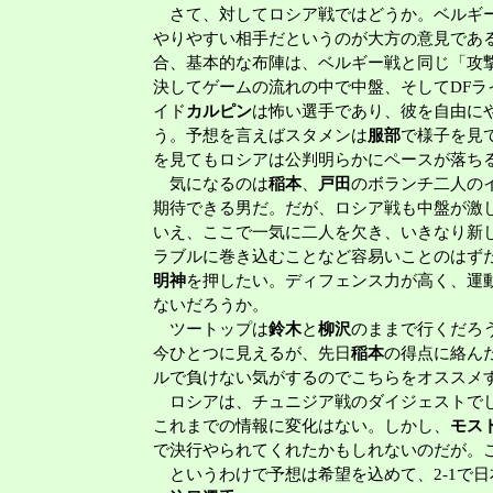
さて、対してロシア戦ではどうか。ベルギー
やりやすい相手だというのが大方の意見であ
合、基本的な布陣は、ベルギー戦と同じ「攻
決してゲームの流れの中で中盤、そしてDF
イド
カルピン
は怖い選手であり、彼を自由に
う。予想を言えばスタメンは
服部
で様子を見
を見てもロシアは公判明らかにペースが落ち
気になるのは
稲本
、
戸田
のボランチ二人の
期待できる男だ。だが、ロシア戦も中盤が激
いえ、ここで一気に二人を欠き、いきなり新
ラブルに巻き込むことなど容易いことのはず
明神
を押したい。ディフェンス力が高く、運
ないだろうか。
ツートップは
鈴木
と
柳沢
のままで行くだろ
今ひとつに見えるが、先日
稲本
の得点に絡ん
ルで負けない気がするのでこちらをオススメ
ロシアは、チュニジア戦のダイジェストでし
これまでの情報に変化はない。しかし、
モス
で決行やられてくれたかもしれないのだが。
というわけで予想は希望を込めて、2-1で