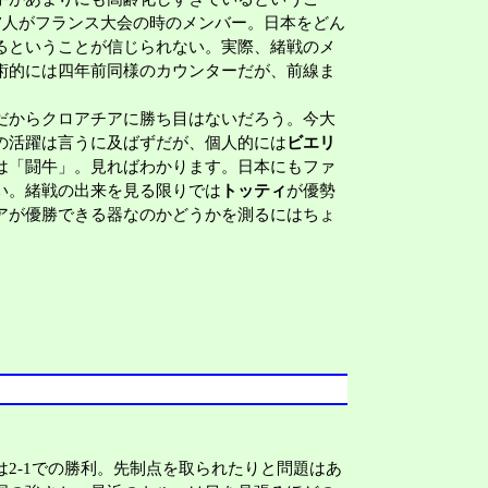
7人がフランス大会の時のメンバー。日本をどん
るということが信じられない。実際、緒戦のメ
術的には四年前同様のカウンターだが、前線ま
だからクロアチアに勝ち目はないだろう。今大
の活躍は言うに及ばずだが、個人的には
ビエリ
は「闘牛」。見ればわかります。日本にもファ
い。緒戦の出来を見る限りでは
トッティ
が優勢
アが優勝できる器なのかどうかを測るにはちょ
2-1での勝利。先制点を取られたりと問題はあ