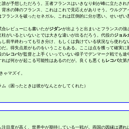
誰が予想しただろう。王者フランスはいきなり剣が峰に立たされた
。背水の陣のフランス、これはこれで見応えがありそう。ウルグア
はフランスを破ったセネガル。これは圧倒的に分が悪い。せいぜい
試合レビューにも書いたが
ジダン
が出ようと出まいとフランスの強
支柱がいるといないとでは大きな違いが出るだろう。代役の
ジョル
もし前半終わっても引き分け、もしくは負けている状況なら使わな
のだ。得失点差がものをいうこともある。ここは点を獲って確実に
役の
レコバ
が監督と上手くいっていない様子でデンマーク戦でも途
すれば何かが起こる可能性はあるのだが。良くも悪くも
レコバ
次第
きゃマズイ。
ラム（困ったときは彼がなんとかしてくれた）
注目度が高く、世界中が期待している一戦が。両国の因縁は遡れ