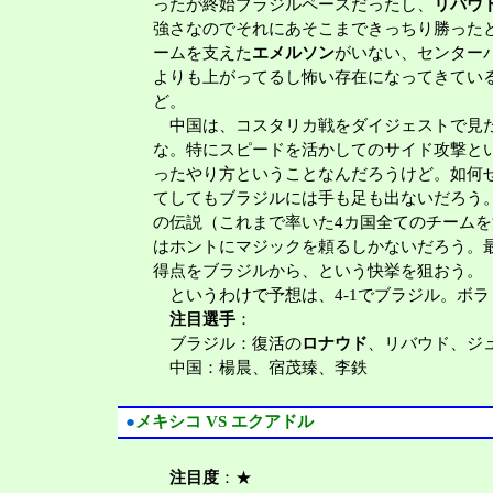
ったが終始ブラジルペースだったし、
リバウ
強さなのでそれにあそこまできっちり勝った
ームを支えた
エメルソン
がいない、センター
よりも上がってるし怖い存在になってきてい
ど。
中国は、コスタリカ戦をダイジェストで見た
な。特にスピードを活かしてのサイド攻撃と
ったやり方ということなんだろうけど。如何
てしてもブラジルには手も足も出ないだろう
の伝説（これまで率いた4カ国全てのチーム
はホントにマジックを頼るしかないだろう。
得点をブラジルから、という快挙を狙おう。
というわけで予想は、4-1でブラジル。ボ
注目選手
：
ブラジル：復活の
ロナウド
、リバウド、ジ
中国：楊晨、宿茂臻、李鉄
●
メキシコ VS エクアドル
注目度
：★