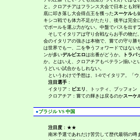
と。クロアチアはフランス大会で日本とも対
底に叩き落し大会得点王を獲った
スーケル
も
キシコ戦でも体力不足がたたり、後半は完全
でボールを運ぶ力がない。中盤でパスを出す
そしてイタリアは守り合戦ならお手の物だ。
会のイタリアの強さは本物で、嘗ての守り勝
は世界でも一、二を争うフォワードではない
ンが多い
デルピエロ
は出番がどうか。
トラパ
か。とはいえ、クロアチアもベテラン揃いと
うどいい試合かもしれない。
というわけで予想は、1-0でイタリア。「
注目選手
：
イタリア：
ビエリ
、トッティ、ブッフォン
クロアチア：嘗ての輝きは戻るのか
スーケ
●
ブラジル VS 中国
注目度
：★★
南米予選であれだけ苦労して歴代最弱の噂ま