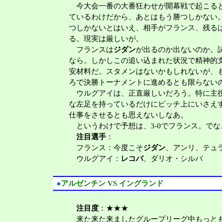
今大会一番の大番狂わせが開幕戦で起こると
ているわけだから、あとはもう勝つしかない
つしかないとはいえ、相手がフランス、残る
る。現実は厳しいが。
フランスは
ジダン
が出るのか出ないのか。
なら。しかしこの追い込まれた状況で精神的
安材料だ。スタメンはないかもしれないが、
ろで決勝トーナメントに進めるとも限らない
ウルグアイは、正直厳しいだろう。特に主
な左足を持っているだけにピッチ上にいさえ
仕事をさせるとも思えないしなあ。
というわけで予想は、3-0でフランス。でな
注目選手
：
フランス：今度こそ
ジダン
、アンリ、テュ
ウルグアイ：
レコバ
、ダリオ・シルバ
●
アルゼンチン VS イングランド
注目度
：★★★
来た来た来ましたグループリーグ中もっとも