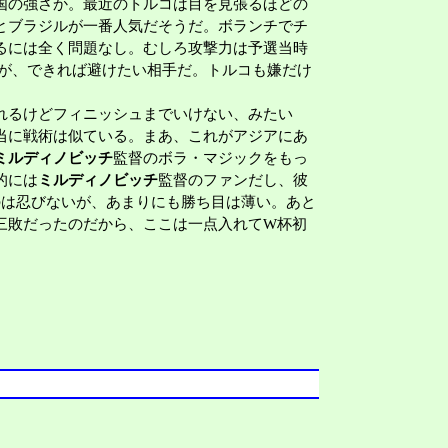
国の強さか。最近のトルコは目を見張るほどの
とブラジルが一番人気だそうだ。ボランチでチ
るには全く問題なし。むしろ攻撃力は予選当時
るが、できれば避けたい相手だ。トルコも嫌だけ
れるけどフィニッシュまでいけない、みたい
当に戦術は似ている。まあ、これがアジアにあ
ミルディノビッチ
監督のボラ・マジックをもっ
的には
ミルディノビッチ
監督のファンだし、彼
のは忍びないが、あまりにも勝ち目は薄い。あと
三敗だったのだから、ここは一点入れてW杯初