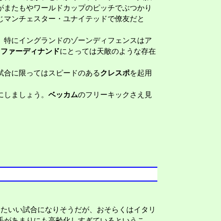
がまたもやワールドカップのピッチでぶつかり
じマンチェスター・ユナイテッドで僚友だと
。特にイングランドのゾーンディフェンスはア
は
ファーディナンド
にとっては天敵のような存在
試合に限ってはスピードのある
クレスポ
を起用
にしましょう。
ベッカム
のフリーキックさえ見
たいい試合になりそうだが、おそらくはイタリ
手があまりにも高齢化しすぎているというこ