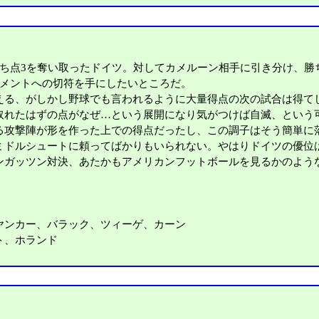
ち点3を奪い取ったドイツ。対してカメルーン相手に引き分け、勝
ナメントへの切符を手にしたいところだ。
る、がしかし野球でも言われるように大量得点の次の試合は得て
取れたはずの点がなぜ…という展開になり気がつけば自滅、という
る攻撃陣が形を作った上での得点だったし、この調子はそう簡単に
ミドルシュートに頼ってばかりもいられない。やはりドイツの優位
ガッツン対決、あたかもアメリカンフットボールを見るかのよう
ヤンカー、バラック、ツィーゲ、カーン
ト、ホランド