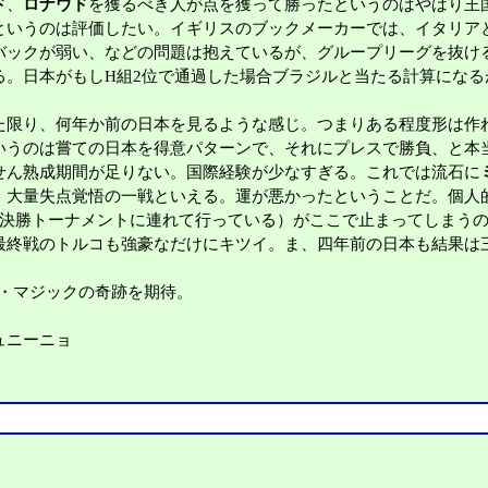
ド
、
ロナウド
を獲るべき人が点を獲って勝ったというのはやはり王
というのは評価したい。イギリスのブックメーカーでは、イタリア
バックが弱い、などの問題は抱えているが、グループリーグを抜け
る。日本がもしH組2位で通過した場合ブラジルと当たる計算にな
限り、何年か前の日本を見るような感じ。つまりある程度形は作
いうのは嘗ての日本を得意パターンで、それにプレスで勝負、と本
せん熟成期間が足りない。国際経験が少なすぎる。これでは流石に
。大量失点覚悟の一戦といえる。運が悪かったということだ。個人
を決勝トーナメントに連れて行っている）がここで止まってしまう
最終戦のトルコも強豪なだけにキツイ。ま、四年前の日本も結果は
ラ・マジックの奇跡を期待。
ュニーニョ