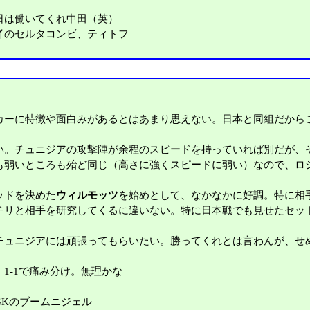
日は働いてくれ中田（英）
イ
のセルタコンビ、ティトフ
ーに特徴や面白みがあるとはあまり思えない。日本と同組だから
。チュニジアの攻撃陣が余程のスピードを持っていれば別だが、
も弱いところも殆ど同じ（高さに強くスピードに弱い）なので、ロ
ッドを決めた
ウィルモッツ
を始めとして、なかなかに好調。特に相
チリと相手を研究してくるに違いない。特に日本戦でも見せたセッ
ュニジアには頑張ってもらいたい。勝ってくれとは言わんが、せ
1-1で痛み分け。無理かな
GKのブームニジェル