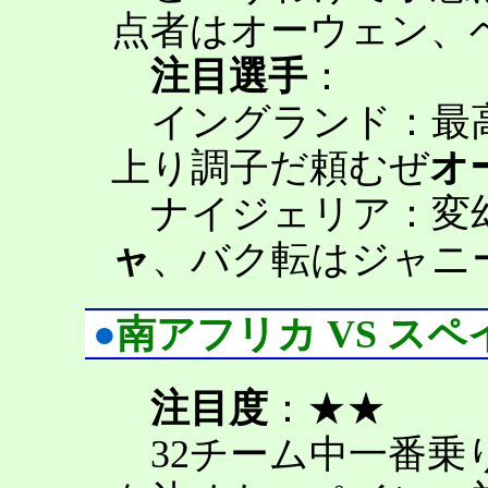
点者はオーウェン、
注目選手
：
イングランド：最高
上り調子だ頼むぜ
オ
ナイジェリア：変
ャ
、バク転はジャニ
●
南アフリカ VS スペ
注目度
：★★
32チーム中一番乗