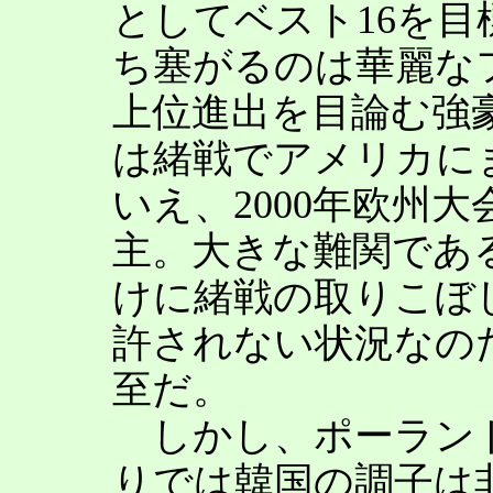
としてベスト16を
ち塞がるのは華麗な
上位進出を目論む強
は緒戦でアメリカに
いえ、2000年欧州
主。大きな難関であ
けに緒戦の取りこぼ
許されない状況なの
至だ。
しかし、ポーランド
りでは韓国の調子は