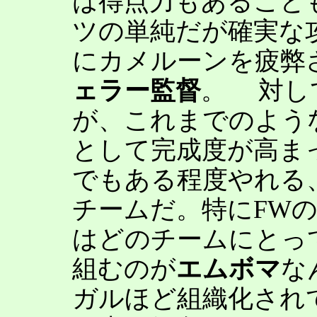
は得点力もあること
ツの単純だが確実な
にカメルーンを疲弊
ェラー監督
。 対し
が、これまでのよう
として完成度が高ま
でもある程度やれる
チームだ。特にFW
はどのチームにとっ
組むのが
エムボマ
な
ガルほど組織化され