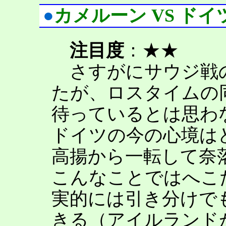
●
カメルーン VS ドイ
注目度
：★★
さすがにサウジ戦
たが、ロスタイムの
待っているとは思わ
ドイツの今の心境はど
高揚から一転して奈
こんなことではへこ
実的には引き分けで
きる（アイルランド