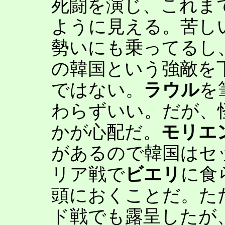
死闘を演じ、これま
ように見える。苦し
勢いにも乗ってるし
の韓国という強敵を
ではない。
ラウル
を
わらずいい。だが、
かが心配だ。
モリエ
があるので韓国はセ
リア戦で
ビエリ
に食
頭におくことだ。た
ド戦でも露呈したが