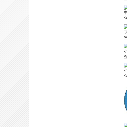
<
<
<
<