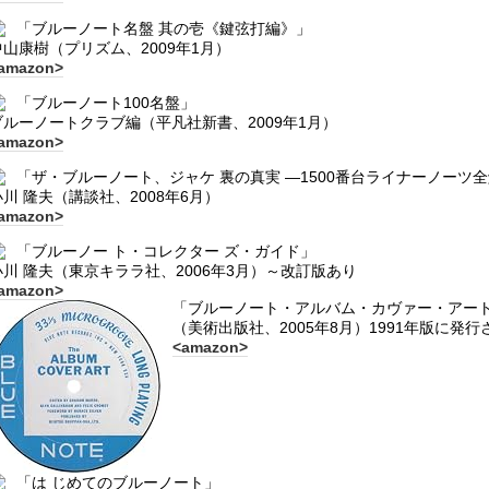
「ブルーノート名盤 其の壱《鍵弦打編》」
中山康樹（プリズム、2009年1月）
amazon>
「ブルーノート100名盤」
ブルーノートクラブ編（平凡社新書、2009年1月）
amazon>
「ザ・ブルーノート、ジャケ 裏の真実 ―1500番台ライナーノーツ
小川 隆夫（講談社、2008年6月）
amazon>
「ブルーノー ト・コレクター ズ・ガイド」
小川 隆夫（東京キララ社、2006年3月）～改訂版あり
amazon>
「ブルーノート・アルバム・カヴァー・アー
（美術出版社、2005年8月）1991年版に発
<amazon>
「は じめてのブルーノート」