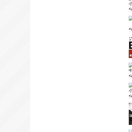
<
<
<
<