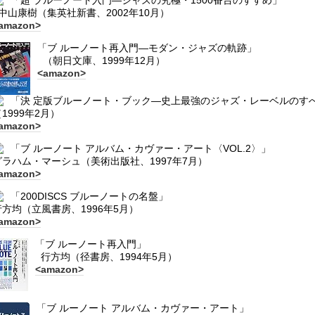
「超 ブルーノート入門―ジャズの究極・1500番台のすすめ」
中山康樹（集英社新書、2002年10月）
amazon>
「ブ ルーノート再入門―モダン・ジャズの軌跡」
（朝日文庫、1999年12月）
<amazon>
「決 定版ブルーノート・ブック―史上最強のジャズ・レーベルのす
1999年2月）
amazon>
「ブ ルーノート アルバム・カヴァー・アート〈VOL.2〉」
グラハム・マーシュ（美術出版社、1997年7月）
amazon>
「200DISCS ブルーノートの名盤」
行方均（立風書房、1996年5月）
amazon>
「ブ ルーノート再入門」
行方均（径書房、1994年5月）
<amazon>
「ブ ルーノート アルバム・カヴァー・アート」