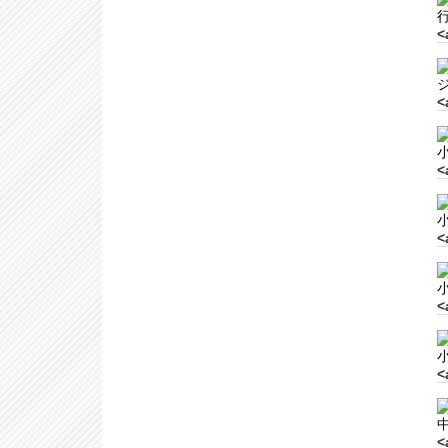
<
<
<
<
<
<
<