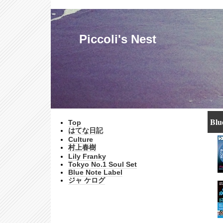
Piccoli's Nest
Bl
Top
はてな日記
Culture
村上春樹
Lily Franky
Tokyo No.1 Soul Set
Blue Note Label
ジャ ケログ