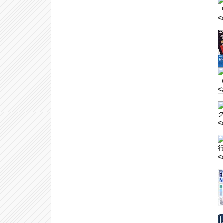
<
（
<
<
<