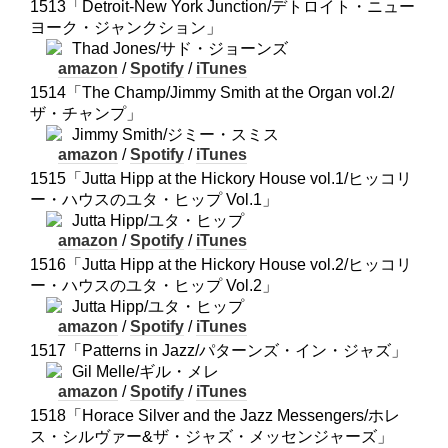
1513「Detroit-New York Junction/デトロイト・ニュー
ヨーク・ジャンクション」
Thad Jones/サド・ジョーンズ
amazon
/
Spotify
/
iTunes
1514「The Champ/Jimmy Smith at the Organ vol.2/
ザ・チャンプ」
Jimmy Smith/ジミー・スミス
amazon
/
Spotify
/
iTunes
1515「Jutta Hipp at the Hickory House vol.1/ヒッコリ
ー・ハウスのユタ・ヒップ Vol.1」
Jutta Hipp/ユタ・ヒップ
amazon
/
Spotify
/
iTunes
1516「Jutta Hipp at the Hickory House vol.2/ヒッコリ
ー・ハウスのユタ・ヒップ Vol.2」
Jutta Hipp/ユタ・ヒップ
amazon
/
Spotify
/
iTunes
1517「Patterns in Jazz/パターンズ・イン・ジャズ」
Gil Melle/ギル・メレ
amazon
/
Spotify
/
iTunes
1518「Horace Silver and the Jazz Messengers/ホレ
ス・シルヴァー&ザ・ジャズ・メッセンジャーズ」