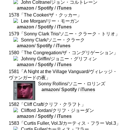
John Coltrane/ジョン・コルトレーン
amazon
/
Spotify
/
iTunes
1578「The Cooker/ザ・クッカー」
Lee Morgan/リー・モーガン
amazon
/
Spotify
/
iTunes
1579「Sonny Clark Trio/ソニー・クラーク・トリオ」
Sonny Clark/ソニー・クラーク
amazon
/
Spotify
/
iTunes
1580「The Congregation/ザ・コングリゲーション」
Johnny Griffin/ジョニー・グリフィン
amazon
/
Spotify
/
iTunes
1581「A Night at the Village Vanguard/ヴィレッジ・
ヴァンガードの夜」
Sonny Rollins/ソニー・ロリンズ
amazon
/
Spotify
/
iTunes
1582「Cliff Craft/クリフ・クラフト」
Clifford Jordan/クリフ・ジョーダン
amazon
/
Spotify
/
iTunes
1583「Curtis Fuller, Vol.3/カーティス・フラー Vol.3」
Curtis Fuller/カーティス・フラー