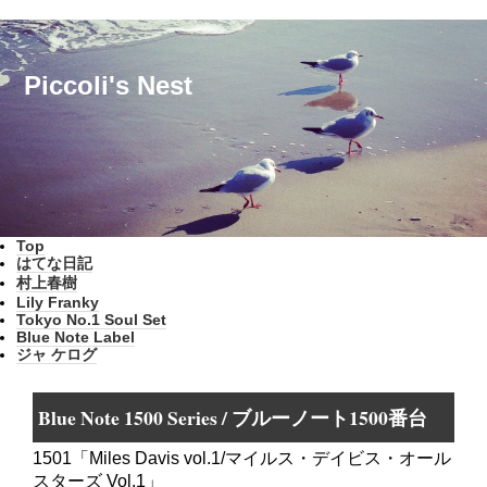
Piccoli's Nest
Top
はてな日記
村上春樹
Lily Franky
Tokyo No.1 Soul Set
Blue Note Label
ジャ ケログ
Blue Note 1500 Series / ブルーノート1500番台
1501「Miles Davis vol.1/マイルス・デイビス・オール
スターズ Vol.1」