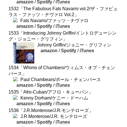
amazon
/
Spotify
/
iTunes
1532「The Fabulous Fats Navarro vol.2/ザ・ファビュ
ラス・ファッツ・ナヴァロ Vol.2」
Fats Navarro/ファッツ・ナヴァロ
amazon
/
Spotify
/
iTunes
1533「Introducing Johnny Griffin/イントロデューシン
グ・ジョニー・グリフィン」
Johnny Griffin/ジョニー・グリフィン
amazon
/
Spotify
/
iTunes
1534「Whims of Chambers/ウィムス・オブ・チェン
バース」
Paul Chambears/ポール・チェンバース
amazon
/
Spotify
/
iTunes
1535「Afro-Cuban/アフロ・キューバン」
Kenny Dorham/ケニー・ドーハム
amazon
/
Spotify
/
iTunes
1536「J.R.Monterose/J.R.モンテローズ」
J.R.Monterose/J.R. モンテローズ
amazon
/
Spotify
/
iTunes