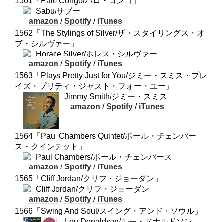
1561「Palo Congo/パロ・コンゴ」
Sabu/サブー
amazon
/
Spotify
/
iTunes
1562「The Stylings of Silver/ザ・スタイリングス・オ
ブ・シルヴァー」
Horace Silver/ホレス・シルヴァー
amazon
/
Spotify
/
iTunes
1563「Plays Pretty Just for You/ジミー・スミス・プレ
イズ・プリティ・ジャスト・フォー・ユー」
Jimmy Smith/ジミー・スミス
amazon
/
Spotify
/
iTunes
1564「Paul Chambers Quintet/ポール・チェンバー
ス・クインテット」
Paul Chambers/ポール・チェンバース
amazon
/
Spotify
/
iTunes
1565「Cliff Jordan/クリフ・ジョーダン」
Cliff Jordan/クリフ・ジョーダン
amazon
/
Spotify
/
iTunes
1566「Swing And Soul/スイング・アンド・ソウル」
Lou Donaldson/ルー・ドナルドソン