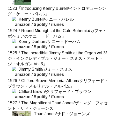
1523「Introducing Kenny Burrell/イントロデューシン
グ・ケニー・バレル」
Kenny Burrell/ケニー・バレル
amazon
/
Spotify
/
iTunes
1524「Round Midnight at the Cafe Bohemia/カフェ・
ボヘミアのケニー・ドーハム」
Kenny Dorham/ケニー・ドーハム
amazon
/
Spotify
/
iTunes
1525「The Incredible Jimmy Smith at the Organ vol.3/
ジ・インクレディブル・ジミー・スミス・アット・
ジ・オルガン Vol.3」
Jimmy Smith/ジミー・スミス
amazon
/
Spotify
/
iTunes
1526「Clifford Brown Memorial Album/クリフォード・
ブラウン・メモリアル・アルバム」
Clifford Brown/クリフォード・ブラウン
amazon
/
Spotify
/
iTunes
1527「The Magnificent Thad Jones/ザ・マグニフィセ
ント・サド・ジョーンズ」
Thad Jones/サド・ジョーンズ