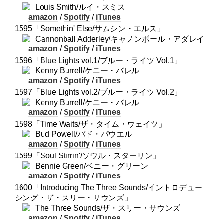
Louis Smith/ルイ・スミス
amazon
/
Spotify
/
iTunes
1595「Somethin' Else/サムシン・エルス」
Cannonball Adderley/キャノンボール・アダレイ
amazon
/
Spotify
/
iTunes
1596「Blue Lights vol.1/ブルー・ライツ Vol.1」
Kenny Burrell/ケニー・バレル
amazon
/
Spotify
/
iTunes
1597「Blue Lights vol.2/ブルー・ライツ Vol.2」
Kenny Burrell/ケニー・バレル
amazon
/
Spotify
/
iTunes
1598「Time Waits/ザ・タイム・ウェイツ」
Bud Powell/バド・パウエル
amazon
/
Spotify
/
iTunes
1599「Soul Stirrin'/ソウル・スターリン」
Bennie Green/ベニー・グリーン
amazon
/
Spotify
/
iTunes
1600「Introducing The Three Sounds/イントロデュー
シング・ザ・スリー・サウンズ」
The Three Sounds/ザ・スリー・サウンズ
amazon
/
Spotify
/
iTunes