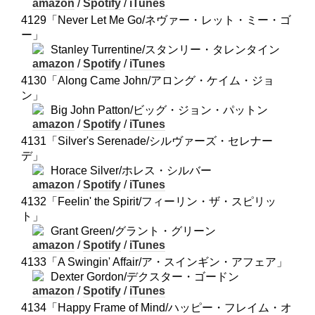
amazon
/
Spotify
/
iTunes
4129「Never Let Me Go/ネヴァー・レット・ミー・ゴ
ー」
Stanley Turrentine/スタンリー・タレンタイン
amazon
/
Spotify
/
iTunes
4130「Along Came John/アロング・ケイム・ジョ
ン」
Big John Patton/ビッグ・ジョン・パットン
amazon
/
Spotify
/
iTunes
4131「Silver's Serenade/シルヴァーズ・セレナー
デ」
Horace Silver/ホレス・シルバー
amazon
/
Spotify
/
iTunes
4132「Feelin' the Spirit/フィーリン・ザ・スピリッ
ト」
Grant Green/グラント・グリーン
amazon
/
Spotify
/
iTunes
4133「A Swingin' Affair/ア・スインギン・アフェア」
Dexter Gordon/デクスター・ゴードン
amazon
/
Spotify
/
iTunes
4134「Happy Frame of Mind/ハッピー・フレイム・オ