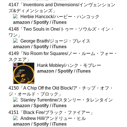
4147「Inventions and Dimensions/インヴェンション
ズ&ディメンションズ」
Herbie Hancock/ハービー・ハンコック
amazon
/
Spotify
/
iTunes
4148「Two Souls in One/トゥー・ソウルズ・イン・
ワン」
George Braith/ジョージ・ブレイス
amazon
/
Spotify
/
iTunes
4149「No Room for Squares/ノー・ルーム・フォー・
スクエア」
Hank Mobley/ハンク・モブレー
amazon
/
Spotify
/
iTunes
4150「A Chip Off the Old Block/ア・チップ・オフ・
ジ・オールド・ブロック」
Stanley Turrentine/スタンリー・タレンタイン
amazon
/
Spotify
/
iTunes
4151「Black Fire/ブラック・ファイアー」
Andrew Hill/アンドリュー・ヒル
amazon
/
Spotify
/
iTunes