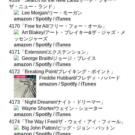
4169「Search for the New Land/サーチ・フォー・
ザ・ニュー・ランド」
Lee Morgan/リー・モーガン
amazon
/
Spotify
/
iTunes
4170「Free for All/フリー・フォー・オール」
Art Blakey/アート・ブレイキー&ザ・ジャズ・メ
ッセンジャーズ
amazon
/
Spotify
/
iTunes
4171「Extension/エクステンション」
George Braith/ジョージ・ブレイス
amazon
/
Spotify
/
iTunes
4172「Breaking Point/ブレイキング・ポイント」
Freddie Hubbard/フレディ・ハバード
amazon
/
Spotify
/
iTunes
4173「Night Dreamer/ナイト・ドリーマー」
Wayne Shorter/ウェイン・ショーター
amazon
/
Spotify
/
iTunes
4174「The Way I Feel/ザ・ウェイ・アイ・フィール」
Big John Patton/ビッグ・ジョン・パットン
amazon
/
Spotify
/
iTunes