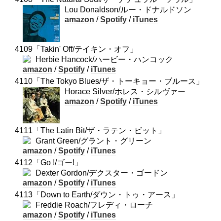
Lou Donaldson/ルー・ドナルドソン
amazon
/
Spotify
/
iTunes
4109「Takin' Off/テイキン・オフ」
Herbie Hancock/ハービー・ハンコック
amazon
/
Spotify
/
iTunes
4110「The Tokyo Blues/ザ・トーキョー・ブルース」
Horace Silver/ホレス・シルヴァー
amazon
/
Spotify
/
iTunes
4111「The Latin Bit/ザ・ラテン・ビット」
Grant Green/グラント・グリーン
amazon
/
Spotify
/
iTunes
4112「Go !/ゴー!」
Dexter Gordon/デクスター・ゴードン
amazon
/
Spotify
/
iTunes
4113「Down to Earth/ダウン・トゥ・アース」
Freddie Roach/フレディ・ローチ
amazon
/
Spotify
/
iTunes