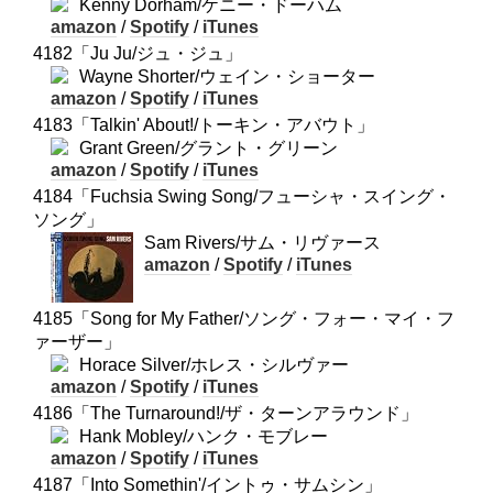
Kenny Dorham/ケニー・ドーハム
amazon
/
Spotify
/
iTunes
4182「Ju Ju/ジュ・ジュ」
Wayne Shorter/ウェイン・ショーター
amazon
/
Spotify
/
iTunes
4183「Talkin' About!/トーキン・アバウト」
Grant Green/グラント・グリーン
amazon
/
Spotify
/
iTunes
4184「Fuchsia Swing Song/フューシャ・スイング・
ソング」
Sam Rivers/サム・リヴァース
amazon
/
Spotify
/
iTunes
4185「Song for My Father/ソング・フォー・マイ・フ
ァーザー」
Horace Silver/ホレス・シルヴァー
amazon
/
Spotify
/
iTunes
4186「The Turnaround!/ザ・ターンアラウンド」
Hank Mobley/ハンク・モブレー
amazon
/
Spotify
/
iTunes
4187「Into Somethin'/イントゥ・サムシン」