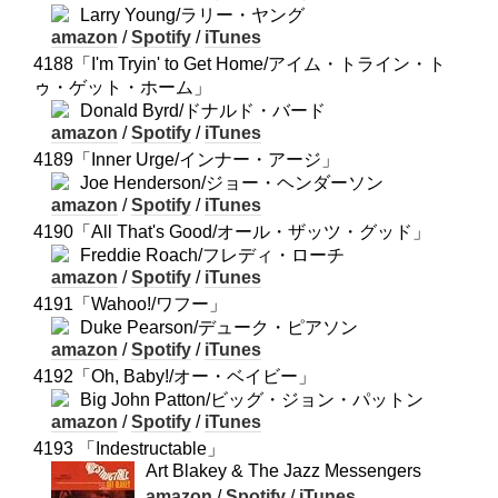
Larry Young/ラリー・ヤング
amazon
/
Spotify
/
iTunes
4188「I'm Tryin' to Get Home/アイム・トライン・ト
ゥ・ゲット・ホーム」
Donald Byrd/ドナルド・バード
amazon
/
Spotify
/
iTunes
4189「Inner Urge/インナー・アージ」
Joe Henderson/ジョー・ヘンダーソン
amazon
/
Spotify
/
iTunes
4190「All That's Good/オール・ザッツ・グッド」
Freddie Roach/フレディ・ローチ
amazon
/
Spotify
/
iTunes
4191「Wahoo!/ワフー」
Duke Pearson/デューク・ピアソン
amazon
/
Spotify
/
iTunes
4192「Oh, Baby!/オー・ベイビー」
Big John Patton/ビッグ・ジョン・パットン
amazon
/
Spotify
/
iTunes
4193 「Indestructable」
Art Blakey & The Jazz Messengers
amazon
/
Spotify
/
iTunes