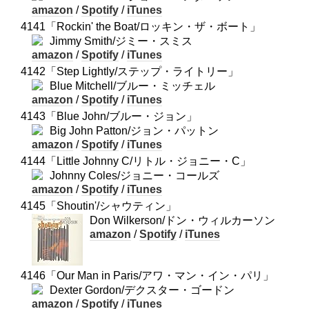
amazon
/
Spotify
/
iTunes
4141「Rockin' the Boat/ロッキン・ザ・ボート」
Jimmy Smith/ジミー・スミス
amazon
/
Spotify
/
iTunes
4142「Step Lightly/ステップ・ライトリー」
Blue Mitchell/ブルー・ミッチェル
amazon
/
Spotify
/
iTunes
4143「Blue John/ブルー・ジョン」
Big John Patton/ジョン・パットン
amazon
/
Spotify
/
iTunes
4144「Little Johnny C/リトル・ジョニー・C」
Johnny Coles/ジョニー・コールズ
amazon
/
Spotify
/
iTunes
4145「Shoutin'/シャウティン」
Don Wilkerson/ドン・ウィルカーソン
amazon
/
Spotify
/
iTunes
4146「Our Man in Paris/アワ・マン・イン・パリ」
Dexter Gordon/デクスター・ゴードン
amazon
/
Spotify
/
iTunes