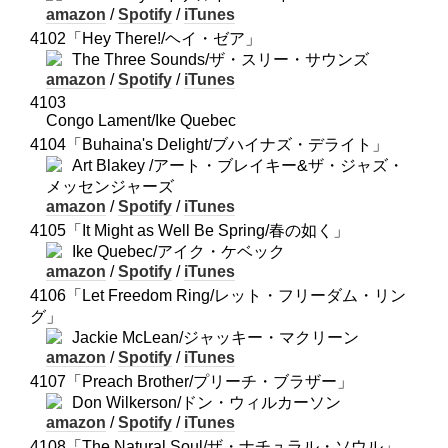
amazon
/
Spotify
/
iTunes
4102「Hey There!/ヘイ・ゼア」
The Three Sounds/ザ・スリー・サウンズ
amazon
/
Spotify
/
iTunes
4103
Congo Lament/Ike Quebec
4104「Buhaina's Delight/ブハイナズ・デライト」
Art Blakey /アート・ブレイキー&ザ・ジャズ・
メッセンジャーズ
amazon
/
Spotify
/
iTunes
4105「It Might as Well Be Spring/春の如く」
Ike Quebec/アイク・ケベック
amazon
/
Spotify
/
iTunes
4106「Let Freedom Ring/レット・フリーダム・リン
グ」
Jackie McLean/ジャッキー・マクリーン
amazon
/
Spotify
/
iTunes
4107「Preach Brother/プリーチ・ブラザー」
Don Wilkerson/ドン・ウィルカーソン
amazon
/
Spotify
/
iTunes
4108「The Natural Soul/ザ・ナチュラル・ソウル」