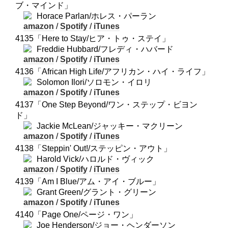
ブ・マインド」
Horace Parlan/ホレス・パーラン
amazon
/
Spotify
/
iTunes
4135「Here to Stay/ヒア・トゥ・ステイ」
Freddie Hubbard/フレディ・ハバード
amazon
/
Spotify
/
iTunes
4136「African High Life/アフリカン・ハイ・ライフ」
Solomon Ilori/ソロモン・イロリ
amazon
/
Spotify
/
iTunes
4137「One Step Beyond/ワン・ステップ・ビヨン
ド」
Jackie McLean/ジャッキー・マクリーン
amazon
/
Spotify
/
iTunes
4138「Steppin' Out!/ステッピン・アウト」
Harold Vick/ハロルド・ヴィック
amazon
/
Spotify
/
iTunes
4139「Am I Blue/アム・アイ・ブルー」
Grant Green/グラント・グリーン
amazon
/
Spotify
/
iTunes
4140「Page One/ページ・ワン」
Joe Henderson/ジョー・ヘンダーソン