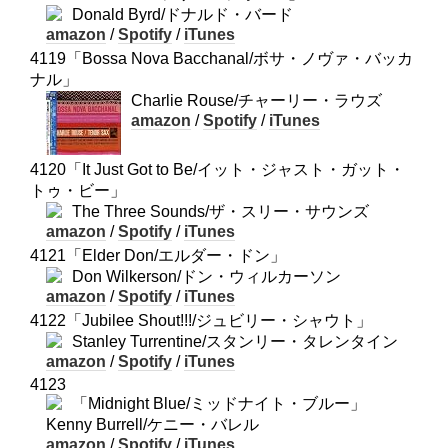
Donald Byrd/ドナルド・バード
amazon
/
Spotify
/
iTunes
4119「Bossa Nova Bacchanal/ボサ・ノヴァ・バッカ
ナル」
Charlie Rouse/チャーリー・ラウズ
amazon
/
Spotify
/
iTunes
4120「It Just Got to Be/イット・ジャスト・ガット・
トゥ・ビー」
The Three Sounds/ザ・スリー・サウンズ
amazon
/
Spotify
/
iTunes
4121「Elder Don/エルダー・ドン」
Don Wilkerson/ドン・ウィルカーソン
amazon
/
Spotify
/
iTunes
4122「Jubilee Shout!!!/ジュビリー・シャウト」
Stanley Turrentine/スタンリー・タレンタイン
amazon
/
Spotify
/
iTunes
4123
「Midnight Blue/ミッドナイト・ブルー」
Kenny Burrell/ケニー・バレル
amazon
/
Spotify
/
iTunes