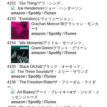
4152「Our Thing/アワ・シング」
Joe Henderson/ジョー・ヘンダーソン
amazon
/
Spotify
/
iTunes
4153「Evolution/エヴォリューション」
Grachan Moncur III/グラシャン・モンカ
ー3
amazon
/
Spotify
/
iTunes
4154「Idle Moments/アイドル・モーメンツ」
Grant Green/グラント・グリーン
amazon
/
Spotify
/
iTunes
4155「Black Orchid/ブラック・オーキッド」
The Three Sounds/ザ・スリー・サウンズ
amazon
/
Spotify
/
iTunes
4156「The Freedom Rider/ザ・フリーダム・ライダ
ー」
Art Blakey/アート・ブレイキー&ザ・ジャズ・メ
ッセンジャーズ
amazon
/
Spotify
/
iTunes