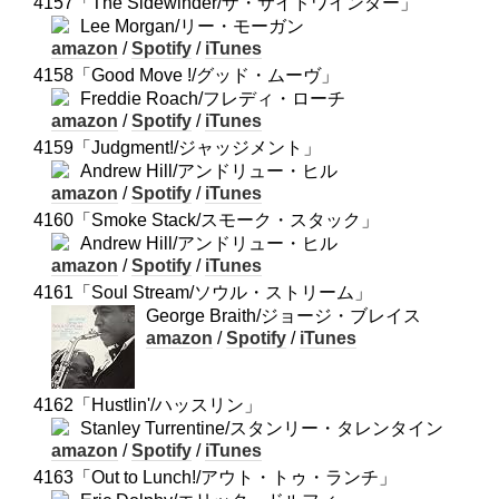
4157「The Sidewinder/ザ・サイドワインダー」
Lee Morgan/リー・モーガン
amazon
/
Spotify
/
iTunes
4158「Good Move !/グッド・ムーヴ」
Freddie Roach/フレディ・ローチ
amazon
/
Spotify
/
iTunes
4159「Judgment!/ジャッジメント」
Andrew Hill/アンドリュー・ヒル
amazon
/
Spotify
/
iTunes
4160「Smoke Stack/スモーク・スタック」
Andrew Hill/アンドリュー・ヒル
amazon
/
Spotify
/
iTunes
4161「Soul Stream/ソウル・ストリーム」
George Braith/ジョージ・ブレイス
amazon
/
Spotify
/
iTunes
4162「Hustlin'/ハッスリン」
Stanley Turrentine/スタンリー・タレンタイン
amazon
/
Spotify
/
iTunes
4163「Out to Lunch!/アウト・トゥ・ランチ」