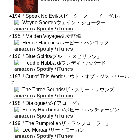
4194「Speak No Evil/スピーク・ノー・イーヴル」
Wayne Shorter/ウェイン・ショーター
amazon
/
Spotify
/
iTunes
4195「Maiden Voyage/処女航海」
Herbie Hancock/ハービー・ハンコック
amazon
/
Spotify
/
iTunes
4196「Blue Spirits/ブルー・スピリッツ」
Freddie Hubbard/フレディ・ハバード
amazon
/
Spotify
/
iTunes
4197「Out of This World/アウト・オブ・ジス・ワール
ド」
The Three Sounds/ザ・スリー・サウンズ
amazon
/
Spotify
/
iTunes
4198「Dialogue/ダイアローグ」
Bobby Hutcherson/ボビー・ハッチャーソン
amazon
/
Spotify
/
iTunes
4199「The Rumproller/ザ・ランプローラー」
Lee Morgan/リー・モーガン
amazon
/
Spotify
/
iTunes