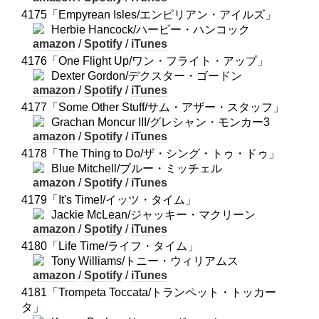
4175「Empyrean Isles/エンピリアン・アイルズ」
Herbie Hancock/ハービー・ハンコック
amazon
/
Spotify
/
iTunes
4176「One Flight Up/ワン・フライト・アップ」
Dexter Gordon/デクスター・ゴードン
amazon
/
Spotify
/
iTunes
4177「Some Other Stuff/サム・アザー・スタッフ」
Grachan Moncur III/グレシャン・モンカー3
amazon
/
Spotify
/
iTunes
4178「The Thing to Do/ザ・シング・トゥ・ドゥ」
Blue Mitchell/ブルー・ミッチェル
amazon
/
Spotify
/
iTunes
4179「It's Time!/イッツ・タイム」
Jackie McLean/ジャッキー・マクリーン
amazon
/
Spotify
/
iTunes
4180「Life Time/ライフ・タイム」
Tony Williams/トニー・ウィリアムス
amazon
/
Spotify
/
iTunes
4181「Trompeta Toccata/トランペット・トッカー
タ」