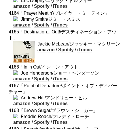
Eric Dolphy/エリック・ドルフィー
amazon
/
Spotify
/
iTunes
4164「Prayer Meetin'/プレイヤー・ミーティン」
Jimmy Smith/ジミー・スミス
amazon
/
Spotify
/
iTunes
4165「Destination... Out!/デスティネーション・アウ
ト」
Jackie McLean/ジャッキー・マクリーン
amazon
/
Spotify
/
iTunes
4166「In 'n Out/イン・ン・アウト」
Joe Henderson/ジョー・ヘンダーソン
amazon
/
Spotify
/
iTunes
4167「Point of Departure/ポイント・オブ・ディパー
チャー」
Andrew Hill/アンドリュー・ヒル
amazon
/
Spotify
/
iTunes
4168「Brown Sugar/ブラウン・シュガー」
Freddie Roach/フレディ・ローチ
amazon
/
Spotify
/
iTunes