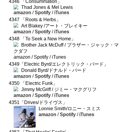
4346 「Consummation」
Thad Jones & Mel Lewis
amazon
/
Spotify
/
iTunes
4347 「Roots & Herbs」
Art Blakey /アート・ブレイキー
amazon
/
Spotify
/
iTunes
4348 「To Seek a New Home」
Brother Jack McDuff / ブラザー・ジャック・マ
クダフ
amazon / Spotify / iTunes
4349「Electric Byrd/エレクトリック・バード」
Donald Byrd/ドナルド・バード
amazon
/
Spotify
/
iTunes
4350 「Electric Funk」
Jimmy McGriff / ジミー・マクグリフ
amazon
/
Spotify
/
iTunes
4351「Drives/ドライヴス」
Lonnie Smith/ロニー・スミス
amazon
/
Spotify
/
iTunes