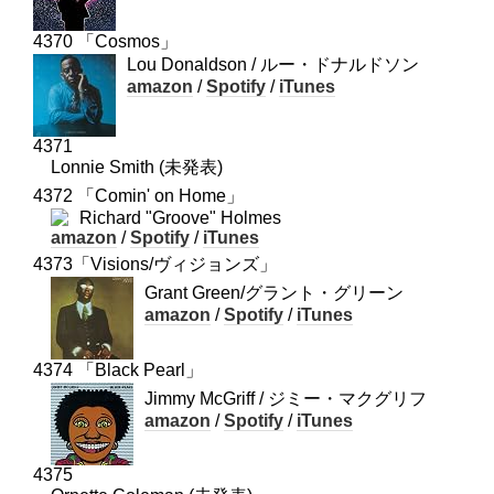
4370 「Cosmos」
Lou Donaldson / ルー・ドナルドソン
amazon
/
Spotify
/
iTunes
4371
Lonnie Smith (未発表)
4372 「Comin' on Home」
Richard "Groove" Holmes
amazon
/
Spotify
/
iTunes
4373「Visions/ヴィジョンズ」
Grant Green/グラント・グリーン
amazon
/
Spotify
/
iTunes
4374 「Black Pearl」
Jimmy McGriff / ジミー・マクグリフ
amazon
/
Spotify
/
iTunes
4375