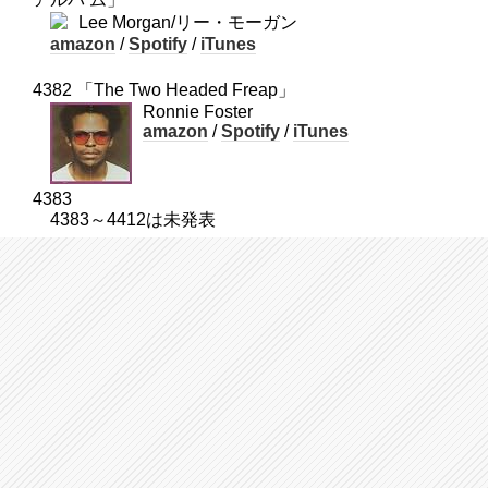
Lee Morgan/リー・モーガン
amazon
/
Spotify
/
iTunes
4382 「The Two Headed Freap」
Ronnie Foster
amazon
/
Spotify
/
iTunes
4383
4383～4412は未発表