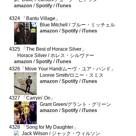
amazon
/
Spotify
/
iTunes
4324 「Bantu Village」
Blue Mitchell / ブルー・ミッチェル
amazon
/
Spotify
/
iTunes
4325 「The Best of Horace Silver」
Horace Silver / ホレス・シルヴァー
amazon
/
Spotify
/
iTunes
4326「Move Your Hand/ムーヴ・ユア・ハンド」
Lonnie Smith/ロニー・スミス
amazon
/
Spotify
/
iTunes
4327 「Carryin' On」
Grant Green/グラント・グリーン
amazon
/
Spotify
/
iTunes
4328 「Song for My Daughter」
Jack Wilson / ジャック・ウィルソン