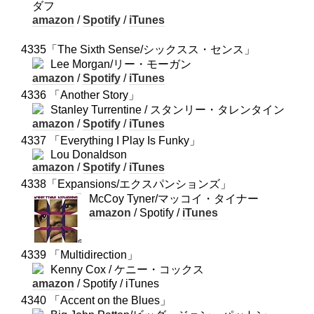
ダフ
amazon
/
Spotify
/
iTunes
4335「The Sixth Sense/シックスス・センス」
Lee Morgan/リー・モーガン
amazon
/
Spotify
/
iTunes
4336 「Another Story」
Stanley Turrentine / スタンリー・タレンタイン
amazon
/
Spotify
/
iTunes
4337 「Everything I Play Is Funky」
Lou Donaldson
amazon
/
Spotify
/
iTunes
4338「Expansions/エクスパンションズ」
McCoy Tyner/マッコイ・タイナー
amazon
/ Spotify /
iTunes
4339 「Multidirection」
Kenny Cox / ケニー・コックス
amazon
/ Spotify / iTunes
4340 「Accent on the Blues」