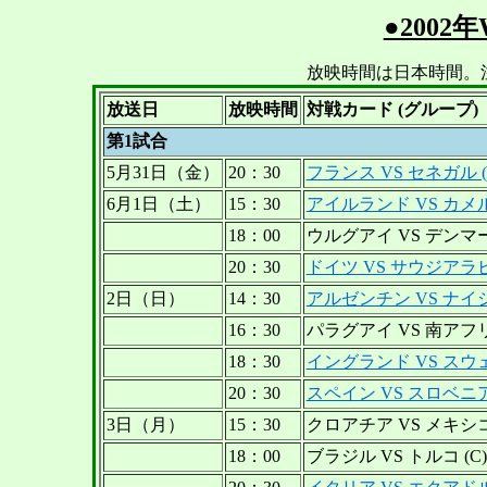
●200
放映時間は日本時間。注
放送日
放映時間
対戦カード (グループ)
第1試合
5月31日（金）
20：30
フランス VS セネガル (
6月1日（土）
15：30
アイルランド VS カメル
18：00
ウルグアイ VS デンマー
20：30
ドイツ VS サウジアラビア
2日（日）
14：30
アルゼンチン VS ナイジ
16：30
パラグアイ VS 南アフリ
18：30
イングランド VS スウェ
20：30
スペイン VS スロベニア 
3日（月）
15：30
クロアチア VS メキシコ 
18：00
ブラジル VS トルコ (C)