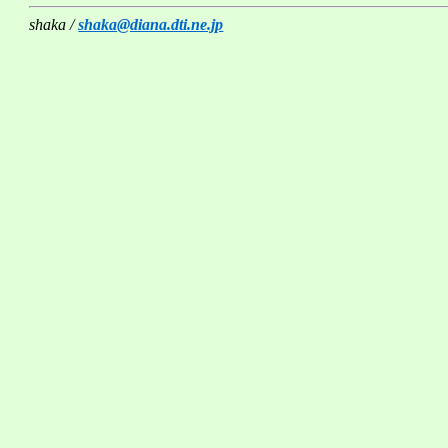
shaka /
shaka@diana.dti.ne.jp