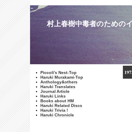
村上春樹中毒者のためのインターネッ
19
Piccoli's Nest-Top
Haruki Murakami-Top
Anthology&others
Haruki Translates
Journal Article
Haruki Links
Books about HM
Haruki Related Discs
Haruki Trivia !
Haruki Chronicle