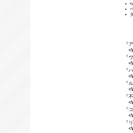
<
『アル
<
『ヴ
<
『ハ
<
『ル
<
『不思
<
『コ
<
『リッ
<