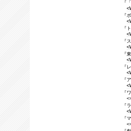
『「
<
『ボ
<
『トロ
<
『スタ
<
『東
<
『レ
<
『ア
<
『ワ
<
『ライ
<
『マ
<