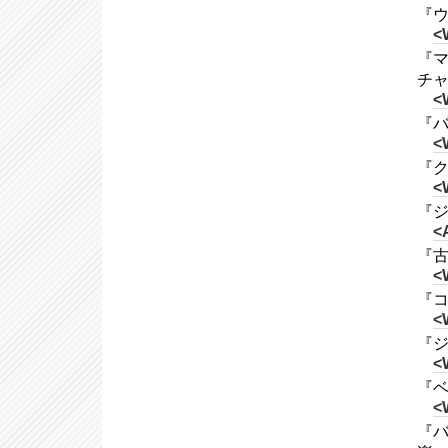
『ウ
<
『マ
チャ
<
『バ
<
『ク
<
『ジ
<
『古
<
『コ
<
『ジ
<
『ベ
<
『バ