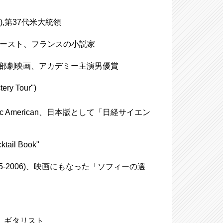
94),第37代米大統領
セル・プルースト、フランスの小説家
主演の西部劇映画、アカデミー主演男優賞
ry Tour")
c American、日本版として「日経サイエン
il Book"
1925-2006)、映画にもなった「ソフィーの選
タナ、ギタリスト