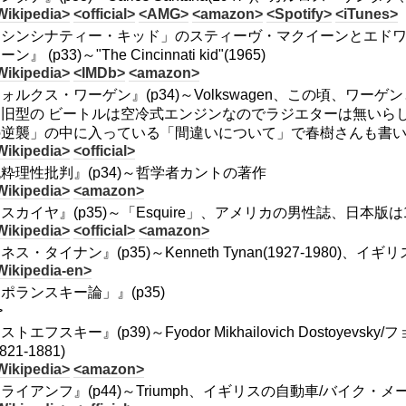
Wikipedia>
<official>
<AMG>
<amazon>
<Spotify>
<iTunes>
「シンシナティー・キッド」のスティーヴ・マクイーンとエドワ
ン』 (p33)～"The Cincinnati kid"(1965)
Wikipedia>
<IMDb>
<amazon>
ォルクス・ワーゲン』(p34)～Volkswagen、この頃、ワ
、旧型の ビートルは空冷式エンジンなのでラジエターは無いら
の逆襲」の中に入っている「間違いについて」で春樹さんも書い
Wikipedia>
<official>
粋理性批判』(p34)～哲学者カントの著作
Wikipedia>
<amazon>
スカイヤ』(p35)～「Esquire」、アメリカの男性誌、日本版は
Wikipedia>
<official>
<amazon>
ネス・タイナン』(p35)～Kenneth Tynan(1927-1980)、
Wikipedia-en>
ポランスキー論」』(p35)
>
ストエフスキー』(p39)～Fyodor Mikhailovich Dosto
821-1881)
Wikipedia>
<amazon>
ライアンフ』(p44)～Triumph、イギリスの自動車/バイク・メ