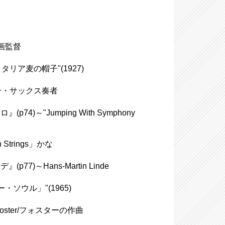
映画監督
e/イタリア麦の帽子"(1927)
テナー・サックス奏者
"Jumping With Symphony
trings」かな
～Hans-Martin Linde
・ソウル」"(1965)
 Foster/フォスターの作曲