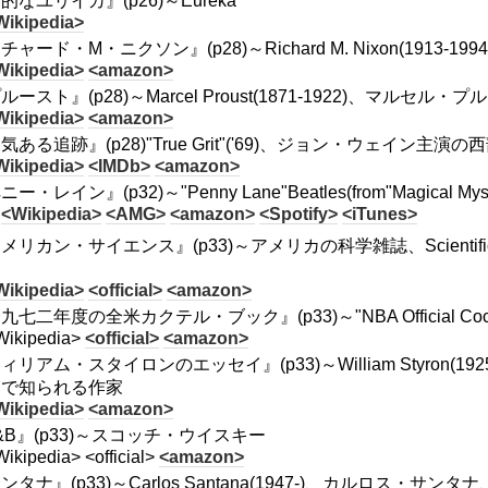
的なユリイカ』(p26)～Eureka
Wikipedia>
チャード・M・ニクソン』(p28)～Richard M. Nixon(1913-19
Wikipedia>
<amazon>
ルースト』(p28)～Marcel Proust(1871-1922)、マル
Wikipedia>
<amazon>
気ある追跡』(p28)"True Grit"('69)、ジョン・ウェイン
Wikipedia>
<IMDb>
<amazon>
ー・レイン』(p32)～"Penny Lane"Beatles(from"Magical Myste
<Wikipedia>
<AMG>
<amazon>
<Spotify>
<iTunes>
メリカン・サイエンス』(p33)～アメリカの科学雑誌、Scientifi
」
Wikipedia>
<official>
<amazon>
九七二年度の全米カクテル・ブック』(p33)～"NBA Official Cockta
Wikipedia>
<official>
<amazon>
ィリアム・スタイロンのエッセイ』(p33)～William Styron(
」で知られる作家
Wikipedia>
<amazon>
&B』(p33)～スコッチ・ウイスキー
ikipedia> <official>
<amazon>
ンタナ』(p33)～Carlos Santana(1947-)、カルロス・サン