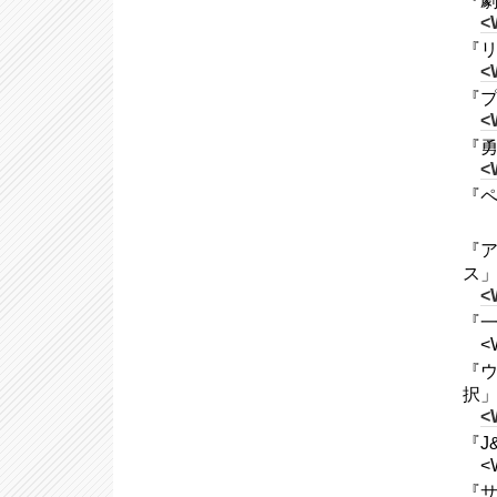
『劇
<
『リ
<
『プ
<
『勇
<
『ペニ
『ア
ス
<
『一
<
『ウ
択
<
『J
<W
『サ