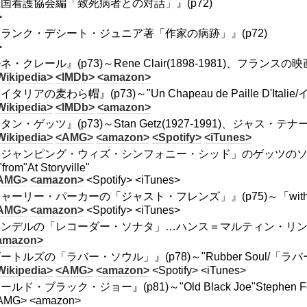
国看護協会編「致死病者との対話」』(p72)
>
ランク・デシート・ジュニア著「作家の病跡」』(p72)
>
ネ・クレール』(p73)～Rene Clair(1898-1981)、フランスの
Wikipedia>
<IMDb>
<amazon>
タリアの麦わら帽』(p73)～"Un Chapeau de Paille D'Itali
Wikipedia>
<IMDb>
<amazon>
タン・ゲッツ』(p73)～Stan Getz(1927-1991)、ジャス・
Wikipedia>
<AMG>
<amazon>
<Spotify>
<iTunes>
ジャンピング・ウィズ・シンフォニー・シッド」のゲッツのソロ』(p74)～
from"At Storyville"
AMG>
<amazon>
<Spotify> <iTunes>
ャーリー・パーカーの「ジャスト・フレンズ」』(p75)～「with S
AMG>
<amazon>
<Spotify> <iTunes>
ンデルの「レコーダー・ソナタ」…ハンス＝マルティン・リンデ』(p77)
amazon>
ートルズの「ラバー・ソウル」』(p78)～"Rubber Soul/「ラバー
Wikipedia>
<AMG>
<amazon>
<Spotify> <iTunes>
ールド・ブラック・ジョー』(p81)～"Old Black Joe"Stephen
AMG> <amazon>