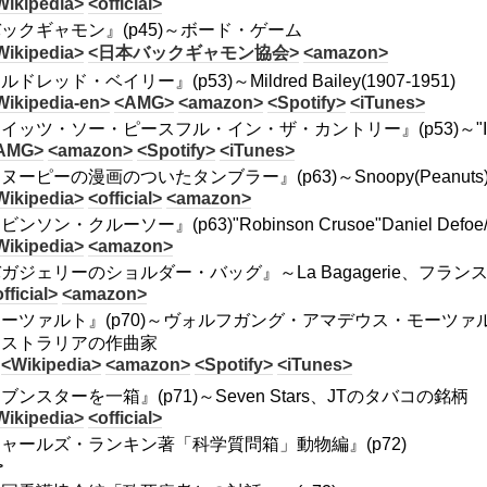
Wikipedia>
<official>
ックギャモン』(p45)～ボード・ゲーム
Wikipedia>
<日本バックギャモン協会>
<amazon>
ドレッド・ベイリー』(p53)～Mildred Bailey(1907-1951)
Wikipedia-en>
<AMG>
<amazon>
<Spotify>
<iTunes>
イッツ・ソー・ピースフル・イン・ザ・カントリー』(p53)～"It's So Pea
AMG>
<amazon>
<Spotify>
<iTunes>
ヌーピーの漫画のついたタンブラー』(p63)～Snoopy(Peanuts
Wikipedia>
<official>
<amazon>
ビンソン・クルーソー』(p63)"Robinson Crusoe"Daniel D
Wikipedia>
<amazon>
ガジェリーのショルダー・バッグ』～La Bagagerie、フラ
fficial>
<amazon>
ーツァルト』(p70)～ヴォルフガング・アマデウス・モーツァルト/Wolfgan
ーストラリアの作曲家
<Wikipedia>
<amazon>
<Spotify>
<iTunes>
ブンスターを一箱』(p71)～Seven Stars、JTのタバコの銘柄
Wikipedia>
<official>
ャールズ・ランキン著「科学質問箱」動物編』(p72)
>