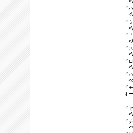
<
『バ
<
『ミル
<
『「
<
『ス
<
『ロ
<
『バ
<o
『モ
オ
『セ
<
『チ
<