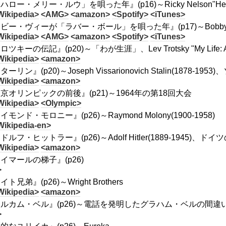
ハロー・メリー・ルウ」を唄った年』(p16)～Ricky Nelson"Hello 
Wikipedia>
<AMG>
<amazon>
<Spotify>
<iTunes>
ビー・ヴィーが「ラバー・ボール」を唄った年』(p17)～Bobby Vee"
Wikipedia>
<AMG>
<amazon>
<Spotify>
<iTunes>
ツキーの伝記』(p20)～「わが生涯」、Lev Trotsky "My Life: An Att
Wikipedia>
<amazon>
ーリン』(p20)～Joseph Vissarionovich Stalin(1878-19
Wikipedia>
<amazon>
京オリンピックの前後』(p21)～1964年の第18回大会
Wikipedia>
<Olympic>
イモンド・モロニー』(p26)～Raymond Molony(1900-1958)
Wikipedia-en>
ドルフ・ヒットラー』(p26)～Adolf Hitler(1889-1945)、ド
Wikipedia>
<amazon>
イマールの梯子』(p26)
>
ト兄弟』(p26)～Wright Brothers
Wikipedia>
<amazon>
ルカム・ベル』(p26)～電話を発明したグラハム・ベルの間違
>