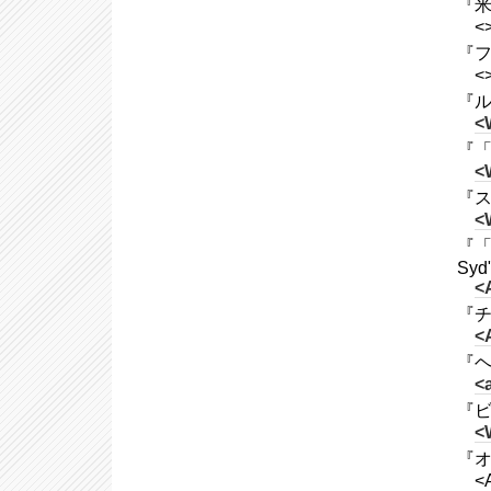
『米
<
『フ
<
『ル
<
『「イ
<
『ス
<
『「
Syd"
<
『チ
<
『ヘ
<
『ビ
<
『オ
<