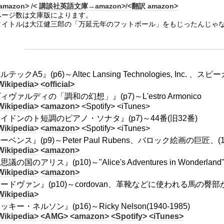
amazon>
/
< 講談社英語文庫→amazon>
/
<翻訳 amazon>
ページ数は文庫版によります。
タイトルは大江健三郎の「万延元年のフットボール」をもじったんじゃ
テックA5』(p6)～Altec Lansing Technologies, Inc. 、スピ
Wikipedia>
<official>
ィヴァルディの「調和の幻想」』(p7)～L'estro Armonico
Wikipedia>
<amazon>
<Spotify> <iTunes>
イドンのト短調のピアノ・ソナタ』(p7)～44番(旧32番)
Wikipedia>
<amazon>
<Spotify> <iTunes>
ーベンス』(p9)～Peter Paul Rubens、バロック絵画の巨匠、(157
Wikipedia>
<amazon>
議の国のアリス』(p10)～"Alice's Adventures in Wonderland"
Wikipedia>
<amazon>
ードヴァン』(p10)～cordovan、革靴などに使われる馬の臀
Wikipedia>
キー・ネルソン』(p16)～Ricky Nelson(1940-1985)
Wikipedia>
<AMG>
<amazon>
<Spotify>
<iTunes>