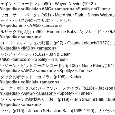
ェイン・ニュートン』(p90)～Wayne Newton(1942-)
Wikipedia>
<official>
<AMG>
<amazon>
<Spotify> <iTunes>
ッカーサー・パーク』(p91)～MacArthur Park、Jimmy Webb/
ード・ハリスが歌って'68にヒットした
Wikipedia-en>
<AMG>
<amazon>
ルザックの小説』(p96)～Honore de Balzac/オノレ・ド・バルザッ
Wikipedia>
<amazon>
ロード・ルルーシュの映画』(p97)～Claude Lelouch(1937
Wikipedia>
<IMDb>
<amazon>
ャンとディーン』(p102)～Jan & Dean
AMG>
<amazon>
<Spotify> <iTunes>
いジーン・ピットニーのレコード』(p106)～Gene Pitney(1941-
Wikipedia>
<AMG>
<amazon>
<Spotify> <iTunes>
ダックのポケット・カメラ』(p108)～Kodak
Wikipedia>
<official>
<amazon>
ューク・ボックスのジャクソン・ファイヴ』(p110)～Jackson F
Wikipedia>
<AMG>
<amazon>
<Spotify> <iTunes>
ン・シャーンの複製画が二枚』(p119)～Ben Shahn(1898-1969
Wikipedia>
<amazon>
ッハ』(p119)～Johann Sebastian Bach(1685-17