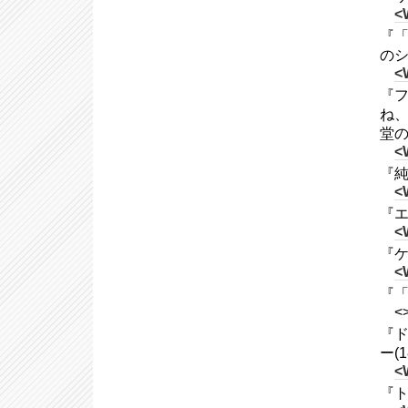
<
『
のシー
<
『フ
ね
堂
<
『純
<
『エ
<
『ケ
<
『「
<
『ド
ー(1
<
『ト