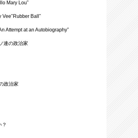
Mary Lou"
Rubber Ball"
empt at an Autobiography"
53)、ソ連の政治家
イツの政治家
い？