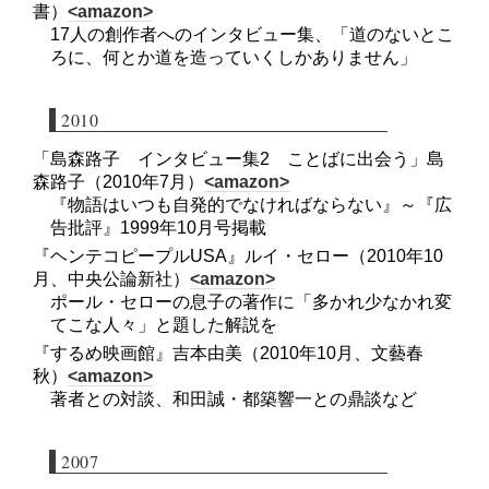
書）
<amazon>
17人の創作者へのインタビュー集、「道のないとこ
ろに、何とか道を造っていくしかありません」
2010
「島森路子 インタビュー集2 ことばに出会う」島
森路子（2010年7月）
<amazon>
『物語はいつも自発的でなければならない』～『広
告批評』1999年10月号掲載
『ヘンテコピープルUSA』ルイ・セロー（2010年10
月、中央公論新社）
<amazon>
ポール・セローの息子の著作に「多かれ少なかれ変
てこな人々」と題した解説を
『するめ映画館』吉本由美（2010年10月、文藝春
秋）
<amazon>
著者との対談、和田誠・都築響一との鼎談など
2007