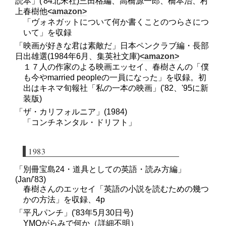
読本」('84北宋社)三田格編、高橋源一郎、橋本治、村
上春樹他
<amazon>
「ヴォネガットについて何か書くことのつらさにつ
いて」を収録
「映画が好きな君は素敵だ」日本ペンクラブ編・長部
日出雄選(1984年6月、集英社文庫)
<amazon>
１７人の作家のよる映画エッセイ、春樹さんの「僕
も今やmarried peopleの一員になった」を収録。初
出はキネマ旬報社「私の一本の映画」('82、'95に新
装版)
「ザ・カリフォルニア」(1984)
「コンチネンタル・ドリフト」
1983
「別冊宝島24・道具としての英語・読み方編」
(Jan/'83)
春樹さんのエッセイ「英語の小説を読むための幾つ
かの方法」を収録、4p
「平凡パンチ」('83年5月30日号)
YMOがらみで何か（詳細不明）