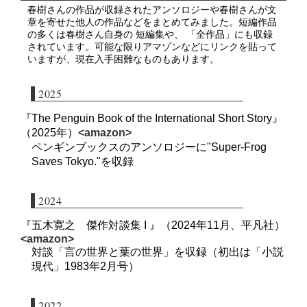
春樹さんの作品が収録されたアンソロジーや春樹さんが文
章を寄せた他人の作品などをまとめてみました。短編作品
の多くは春樹さん自身の 短編集や、 「全作品」にも収録
されています。可能な限りアマゾンなどにリンクを貼って
いますが、現在入手困難なものもあります。
2025
『The Penguin Book of the International Short Story』
（2025年）
<amazon>
ペンギンブックスのアンソロジーに"Super-Frog
Saves Tokyo."を収録
2024
『五木寛之 傑作対談集 I 』（2024年11月、平凡社）
<amazon>
対談「言の世界と葉の世界」を収録（初出は「小説
現代」1983年2月号）
2022