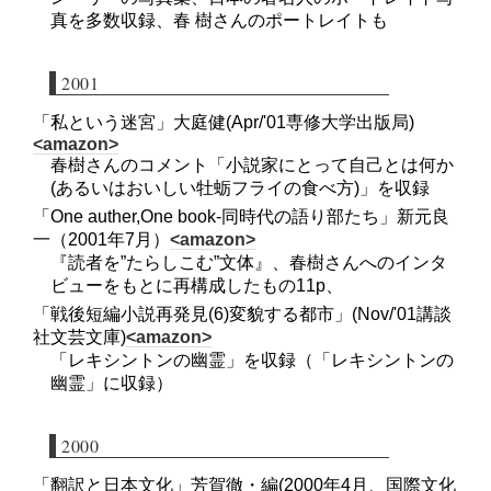
真を多数収録、春 樹さんのポートレイトも
2001
「私という迷宮」大庭健(Apr/'01専修大学出版局)
<amazon>
春樹さんのコメント「小説家にとって自己とは何か
(あるいはおいしい牡蛎フライの食べ方)」を収録
「One auther,One book-同時代の語り部たち」新元良
一（2001年7月）
<amazon>
『読者を”たらしこむ”文体』、春樹さんへのインタ
ビューをもとに再構成したもの11p、
「戦後短編小説再発見(6)変貌する都市」(Nov/'01講談
社文芸文庫)
<amazon>
「レキシントンの幽霊」を収録（「レキシントンの
幽霊」に収録）
2000
「翻訳と日本文化」芳賀徹・編(2000年4月、国際文化