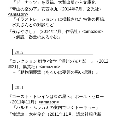
「ドーナッツ」を収録、大和出版から文庫化
『青山の空の下』安西水丸（2014年7月、玄光社）
<amazon>
「イラストレーション」に掲載された特集の再録、
水丸さんとの対談など
『夜はやさし』（2014年7月、作品社）
<amazon>
～解説「器量のある小説」
2012
『コレクション 戦争×文学「満州の光と影」』（2012
年2月、集英社）
<amazon>
～『動物園襲撃（あるいは要領の悪い虐殺）』
2011
『ゴースト・トレインは東の星へ』ポール・セロー
（2011年11月）
<amazon>
「ハルキ・ムラカミの案内でいくトーキョー」
「物語論」木村俊介（2011年11月、講談社現代新