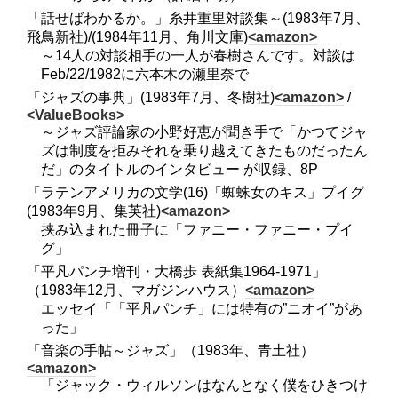
「話せばわかるか。」糸井重里対談集～(1983年7月、
飛鳥新社)/(1984年11月、角川文庫)
<amazon>
～14人の対談相手の一人が春樹さんです。対談は
Feb/22/1982に六本木の瀬里奈で
「ジャズの事典」(1983年7月、冬樹社)
<amazon>
/
<ValueBooks>
～ジャズ評論家の小野好恵が聞き手で「かつてジャ
ズは制度を拒みそれを乗り越えてきたものだったん
だ」のタイトルのインタビュー が収録、8P
「ラテンアメリカの文学(16)「蜘蛛女のキス」プイグ
(1983年9月、集英社)
<amazon>
挟み込まれた冊子に「ファニー・ファニー・プイ
グ」
「平凡パンチ増刊・大橋歩 表紙集1964-1971」
（1983年12月、マガジンハウス）
<amazon>
エッセイ「「平凡パンチ」には特有の”ニオイ”があ
った」
「音楽の手帖～ジャズ」（1983年、青土社）
<amazon>
「ジャック・ウィルソンはなんとなく僕をひきつけ