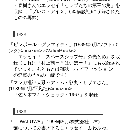
～春樹さんのエッセイ「セレブたちの第三の角」を
収録（「プレス・アイ２」('85講談社)に収録された
ものの再録）
1989
「ピンボール・グラフィティ」(1989年6月/ソフトバ
ンク)
<amazon>
/
<ValueBooks>
～エッセイ『「スペースシップ号」の光と影』を収
録（これは「村上朝日堂はいほー！」にも収録され
ています。もともとは雑誌「ハ イファッショ ン」
の連載のうちの一編です）
「マンガ批評大系～アトム・影丸・サザエさん」
(1989年2月/平凡社)
<amazon>
「佐々木マキ・ショック・1967」を収録
1988
「FUWAFUWA」(1998年5月/株式会社 布)
猫についての書き下ろしエッセイ「ふわふわ」