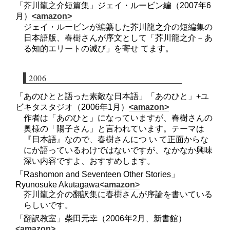
「芥川龍之介短篇集」ジェイ・ルービン編（2007年6
月）
<amazon>
ジェイ・ルービンが編纂した芥川龍之介の短編集の
日本語版、春樹さんが序文として「芥川龍之介－あ
る知的エリートの滅び」を寄せ てます。
2006
「あのひとと語った素敵な日本語」「あのひと」+ユ
ビキタスタジオ（2006年1月）
<amazon>
作者は「あのひと」になっていますが、春樹さんの
奥様の「陽子さん」と言われています。テーマは
『日本語』なので、春樹さんにつ い て正面からな
にか語っているわけではないですが、なかなか興味
深い内容ですよ、おすすめします。
「Rashomon and Seventeen Other Stories」
Ryunosuke Akutagawa
<amazon>
芥川龍之介の翻訳集に春樹さんが序論を書いている
らしいです。
「翻訳教室」柴田元幸（2006年2月、新書館）
<amazon>