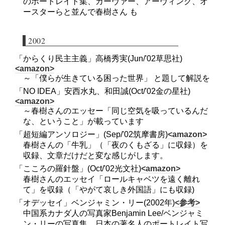
のポートレイト集、カーヴァー、アーヴィング、オ
ースターらと並んで春樹さん も
2002
「からくり民主主義」高橋秀実(Jun/'02草思社)
<amazon>
～「僕らが生きている困った世界」 と題して解説を
「NO IDEA」安西水丸、和田誠(Oct/'02金の星社)
<amazon>
～春樹さんのエッセー「同じ空気を吸っているんだ
な、ということ」が載っています
「超短編アンソロジー」(Sep/'02筑摩書房)
<amazon>
春樹さんの「牛乳」（「夜のくもざる」に収録）を
収録、文章だけだと変な感じがします。
「こころの羅針盤」(Oct/'02光文社)
<amazon>
春樹さんのエッセイ「ロールキャベツを遠く離れ
て」を収録（「やがて哀しき外国語」にも収録)
「オデッセイ」ベンジャミン・リー(2002年)
<参考>
中国系カナダ人の写真家Benjamin Lee/ベンジャミ
ン・リーの写真集、日本の著名人のポートレイト写