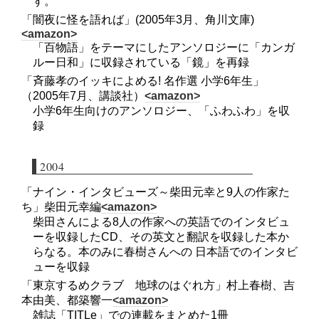
す。
「闇夜に怪を語れば」(2005年3月、角川文庫)
<amazon>
「百物語」をテーマにしたアンソロジーに「カンガ
ルー日和」に収録されている「鏡」を再録
「斉藤孝のイッキによめる! 名作選 小学6年生」
（2005年7月、講談社）
<amazon>
小学6年生向けのアンソロジー、「ふわふわ」を収
録
2004
「ナイン・インタビューズ～柴田元幸と9人の作家た
ち」柴田元幸編
<amazon>
柴田さんによる8人の作家への英語でのインタビュ
ーを収録したCD、その英文と翻訳を収録した本か
らなる。本のみに春樹さんへの 日本語でのインタビ
ューを収録
「東京するめクラブ 地球のはぐれ方」村上春樹、吉
本由美、都築響一
<amazon>
雑誌「TITLe」での連載をまとめた1冊