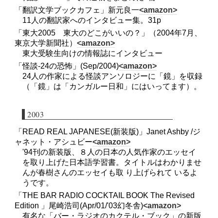
「翻訳文学ブックカフェ」新元良一
<amazon>
11人の翻訳家へのインタビュー集。31p
「東大2005 東大のどこがいいの？」（2004年7月、
東京大学新聞社）
<amazon>
東大受験生向けの情報誌にインタビュー
「怪談-24の恐怖」(Sep/2004)
<amazon>
24人の作家による怪談アンソロジーに「鏡」を収録
（「鏡」は「カンガルー日和」にはいってます）。
2003
「READ REAL JAPANESE(新装版)」Janet Ashby /ジ
ャネット・アシュビー
<amazon>
'94刊の新装版、８人の日本の人気作家のエッセイ
を取り上げた日本語学習書。タイトルはわかりませ
んが春樹さんのエッセイも取 り上げられて いるよ
うです。
「THE BAR RADIO COCKTAIL BOOK The Revised
Edition 」尾崎浩司(Apr/01/'03幻冬舎)
<amazon>
有名な「バー・ラジオのカクテル・ブック」の新版