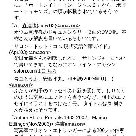
に、「ポートレイト・イン・ジャズ２」から「ボビ
ー・ティモンズ」の項が転載さ れているそう で
す。
「A」森達也(July/'03)
<amazon>
オウム真理教のドキュメンタリー映画のDVD化、春
樹さんが解説を書いているらしいです。
「サロン・ドット・コム 現代英語作家ガイド」
(Apr/'03)
<amazon>
柴田元幸さんが翻訳した本に、サリンジャーについ
て書いてます。ちなみにオンライン・マガジン
salon.comは
こ ちら
「青豆とうふ」安西水丸、和田誠(2003年9月、)
<amazon>
ふたりが相手のエッセイのお題を受けて、しりとり
のように交互にエッセイを書きつなぎ、相手のエッ
セイにイラストをつけた１冊、 タイトルは春 樹さ
んが考えたそうです。
「Author Photo: Portraits 1983-2002」Marion
Ettlinger(Nov/2003)
< 洋書amazon>
写真家マリオン・エトリンガーによる200人の作家