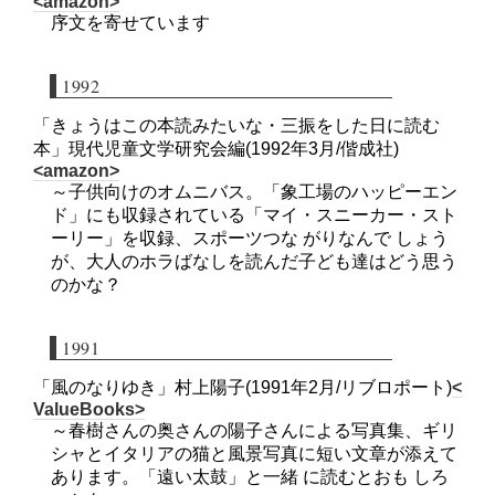
<amazon>
序文を寄せています
1992
「きょうはこの本読みたいな・三振をした日に読む
本」現代児童文学研究会編(1992年3月/偕成社)
<amazon>
～子供向けのオムニバス。「象工場のハッピーエン
ド」にも収録されている「マイ・スニーカー・スト
ーリー」を収録、スポーツつな がりなんで しょう
が、大人のホラばなしを読んだ子ども達はどう思う
のかな？
1991
「風のなりゆき」村上陽子(1991年2月/リブロポート)
<
ValueBooks>
～春樹さんの奥さんの陽子さんによる写真集、ギリ
シャとイタリアの猫と風景写真に短い文章が添えて
あります。「遠い太鼓」と一緒 に読むとおも しろ