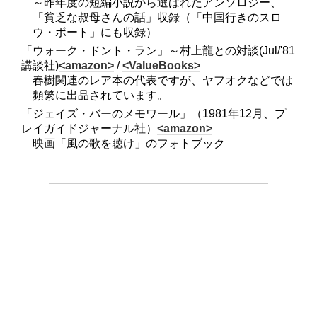
～昨年度の短編小説から選ばれたアンソロジー、
「貧乏な叔母さんの話」収録（「中国行きのスロ
ウ・ボート」にも収録）
「ウォーク・ドント・ラン」～村上龍との対談(Jul/'81
講談社)
<amazon>
/
<ValueBooks>
春樹関連のレア本の代表ですが、ヤフオクなどでは
頻繁に出品されています。
「ジェイズ・バーのメモワール」（1981年12月、プ
レイガイドジャーナル社）
<amazon>
映画「風の歌を聴け」のフォトブック