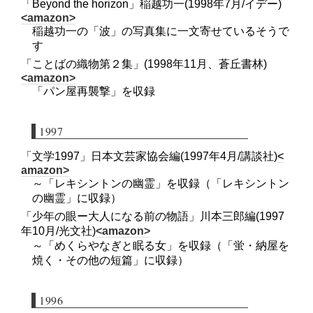
「Beyond the horizon」稲越功一(1998年7月/イデー)
<amazon>
稲越功一の「波」の写真集に一文寄せているそうで
す
「ことばの織物第２集」(1998年11月、蒼丘書林)
<amazon>
「パン屋再襲撃」を収録
1997
「文学1997」日本文芸家協会編(1997年4月/講談社)
<
amazon>
～「レキシントンの幽霊」を収録（「レキシントン
の幽霊」に収録）
「少年の眼ー大人になる前の物語」川本三郎編(1997
年10月/光文社)
<amazon>
～「めくらやなぎと眠る女」を収録（「蛍・納屋を
焼く・その他の短篇」に収録）
1996