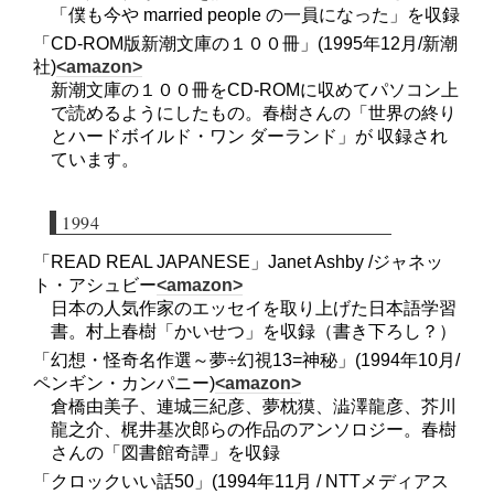
「僕も今や married people の一員になった」を収録
「CD-ROM版新潮文庫の１００冊」(1995年12月/新潮
社)
<amazon>
新潮文庫の１００冊をCD-ROMに収めてパソコン上
で読めるようにしたもの。春樹さんの「世界の終り
とハードボイルド・ワン ダーランド」が 収録され
ています。
1994
「READ REAL JAPANESE」Janet Ashby /ジャネッ
ト・アシュビー
<amazon>
日本の人気作家のエッセイを取り上げた日本語学習
書。村上春樹「かいせつ」を収録（書き下ろし？）
「幻想・怪奇名作選～夢÷幻視13=神秘」(1994年10月/
ペンギン・カンパニー)
<amazon>
倉橋由美子、連城三紀彦、夢枕獏、澁澤龍彦、芥川
龍之介、梶井基次郎らの作品のアンソロジー。春樹
さんの「図書館奇譚」を収録
「クロックいい話50」(1994年11月 / NTTメディアス