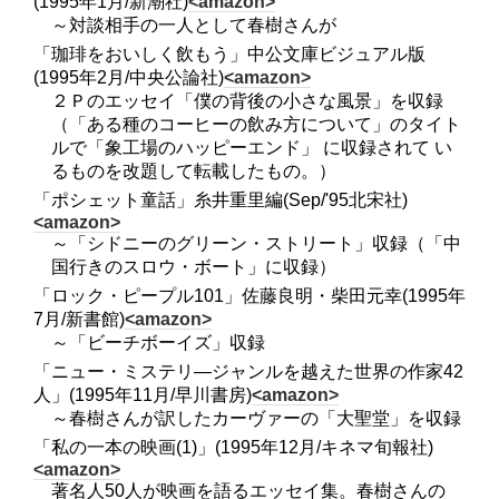
(1995年1月/新潮社)
<amazon>
～対談相手の一人として春樹さんが
「珈琲をおいしく飲もう」中公文庫ビジュアル版
(1995年2月/中央公論社)
<amazon>
２Ｐのエッセイ「僕の背後の小さな風景」を収録
（「ある種のコーヒーの飲み方について」のタイト
ルで「象工場のハッピーエンド」 に収録されて い
るものを改題して転載したもの。）
「ポシェット童話」糸井重里編(Sep/'95北宋社)
<amazon>
～「シドニーのグリーン・ストリート」収録（「中
国行きのスロウ・ボート」に収録）
「ロック・ピープル101」佐藤良明・柴田元幸(1995年
7月/新書館)
<amazon>
～「ビーチボーイズ」収録
「ニュー・ミステリ―ジャンルを越えた世界の作家42
人」(1995年11月/早川書房)
<amazon>
～春樹さんが訳したカーヴァーの「大聖堂」を収録
「私の一本の映画(1)」(1995年12月/キネマ旬報社)
<amazon>
著名人50人が映画を語るエッセイ集。春樹さんの