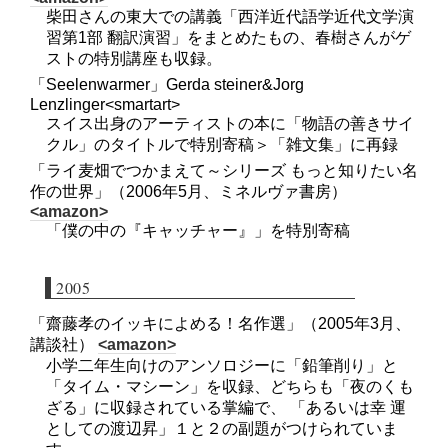
柴田さんの東大での講義「西洋近代語学近代文学演
習第1部 翻訳演習」をまとめたもの、春樹さんがゲ
ストの特別講座も収録。
「Seelenwarmer」Gerda steiner&Jorg
Lenzlinger<smartart>
スイス出身のアーティストの本に「物語の善きサイ
クル」のタイトルで特別寄稿＞「雑文集」に再録
「ライ麦畑でつかまえて～シリーズ もっと知りたい名
作の世界」（2006年5月、ミネルヴァ書房）
<amazon>
「僕の中の『キャッチャー』」を特別寄稿
2005
「齋藤孝のイッキによめる！名作選」（2005年3月、
講談社）
<amazon>
小学二年生向けのアンソロジーに「鉛筆削り」と
「タイム・マシーン」を収録、どちらも「夜のくも
ざる」に収録されている掌編で、 「あるいは幸 運
としての渡辺昇」１と２の副題がつけられていま