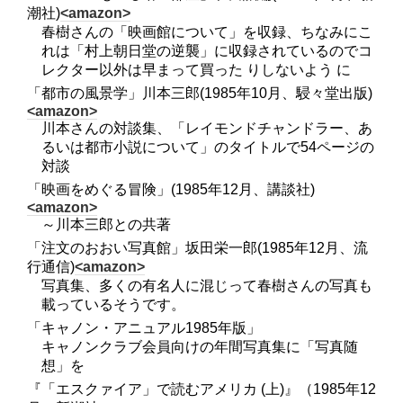
潮社)
<amazon>
春樹さんの「映画館について」を収録、ちなみにこ
れは「村上朝日堂の逆襲」に収録されているのでコ
レクター以外は早まって買った りしないよう に
「都市の風景学」川本三郎(1985年10月、駸々堂出版)
<amazon>
川本さんの対談集、「レイモンドチャンドラー、あ
るいは都市小説について」のタイトルで54ページの
対談
「映画をめぐる冒険」(1985年12月、講談社)
<amazon>
～川本三郎との共著
「注文のおおい写真館」坂田栄一郎(1985年12月、流
行通信)
<amazon>
写真集、多くの有名人に混じって春樹さんの写真も
載っているそうです。
「キャノン・アニュアル1985年版」
キャノンクラブ会員向けの年間写真集に「写真随
想」を
『「エスクァイア」で読むアメリカ (上)』（1985年12