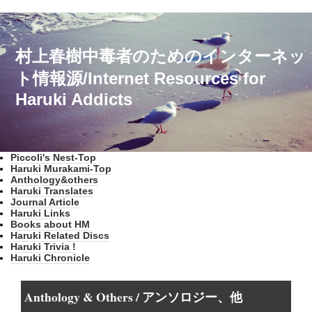
村上春樹中毒者のためのインターネッ
ト情報源/Internet Resources for
Haruki Addicts
Piccoli's Nest-Top
Haruki Murakami-Top
Anthology&others
Haruki Translates
Journal Article
Haruki Links
Books about HM
Haruki Related Discs
Haruki Trivia !
Haruki Chronicle
Anthology & Others / アンソロジー、他