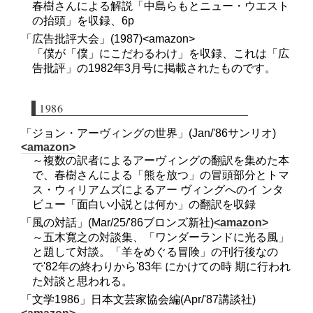
春樹さんによる解説「中島らもとニュー・ウエスト
の抬頭」を収録、6p
「広告批評大会」(1987)<amazon>
「僕が「僕」にこだわるわけ」を収録、これは「広
告批評」の1982年3月号に掲載されたものです。
1986
「ジョン・アーヴィングの世界」(Jan/'86サンリオ)
<amazon>
～複数の訳者によるアーヴィングの翻訳を集めた本
で、春樹さんによる「熊を放つ」の冒頭部分とトマ
ス・ウィリアムズによるアー ヴィングへのイ ンタ
ビュー「面白い小説とは何か」の翻訳を収録
「風の対話」(Mar/25/'86ブロンズ新社)
<amazon>
～五木寛之の対談集、「ワンダーランドに光る風」
と題して対談。「羊をめぐる冒険」の刊行後なの
で'82年の終わりから'83年 にかけての時 期に行われ
た対談と思われる。
「文学1986」日本文芸家協会編(Apr/'87講談社)