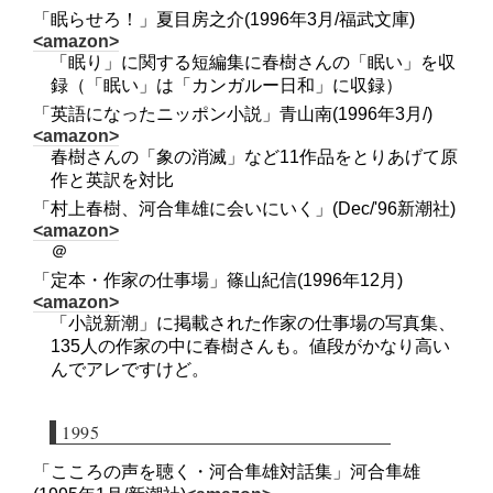
「眠らせろ！」夏目房之介(1996年3月/福武文庫)
<amazon>
「眠り」に関する短編集に春樹さんの「眠い」を収
録（「眠い」は「カンガルー日和」に収録）
「英語になったニッポン小説」青山南(1996年3月/)
<amazon>
春樹さんの「象の消滅」など11作品をとりあげて原
作と英訳を対比
「村上春樹、河合隼雄に会いにいく」(Dec/'96新潮社)
<amazon>
＠
「定本・作家の仕事場」篠山紀信(1996年12月)
<amazon>
「小説新潮」に掲載された作家の仕事場の写真集、
135人の作家の中に春樹さんも。値段がかなり高い
んでアレですけど。
1995
「こころの声を聴く・河合隼雄対話集」河合隼雄