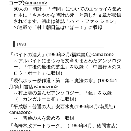
コープ)
<amazon>
50人の「時計」「時間」についてのエッセイを集め
た本に「ささやかな時計の死」と題した文章が収録
されてます。初出は雑誌「ハ イ・ファッ ション」
の連載で「村上朝日堂はいほー！」に収録
1993
「バイトの達人」(1993年2月/福武書店)
<amazon>
～アルバイトにまつわる文章をまとめたアンソロジ
ー、「午後の最後の芝生」を収録（「中国行きのス
ロウ・ボート」に収録）
「現代ホラー傑作選・第二集・魔法の水」(1993年4
月/角川書店)
<amazon>
～村上龍の選んだアンソロジー、「鏡」を収録
（「カンガルー日和」に収録）
「平成版・普通の人」安西水丸(1993年4月/南風社)
<amazon>
～「普通の人を褒める」収録
「高橋常政アートワーク」（1993年4月、徳間書店）