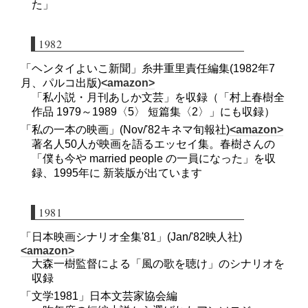
た」
1982
「ヘンタイよいこ新聞」糸井重里責任編集(1982年7
月、パルコ出版)
<amazon>
「私小説・月刊あしか文芸」を収録（「村上春樹全
作品 1979～1989〈5〉 短篇集〈2〉」にも収録）
「私の一本の映画」(Nov/'82キネマ旬報社)
<amazon>
著名人50人が映画を語るエッセイ集。春樹さんの
「僕も今や married people の一員になった」を収
録、1995年に 新装版が出ています
1981
「日本映画シナリオ全集'81」(Jan/'82映人社)
<amazon>
大森一樹監督による「風の歌を聴け」のシナリオを
収録
「文学1981」日本文芸家協会編