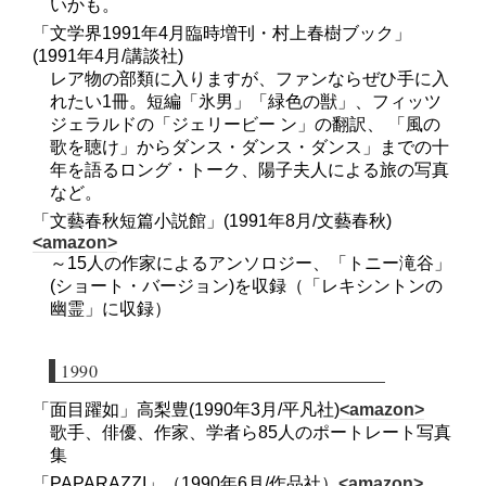
いかも。
「文学界1991年4月臨時増刊・村上春樹ブック」
(1991年4月/講談社)
レア物の部類に入りますが、ファンならぜひ手に入
れたい1冊。短編「氷男」「緑色の獣」、フィッツ
ジェラルドの「ジェリービー ン」の翻訳、 「風の
歌を聴け」からダンス・ダンス・ダンス」までの十
年を語るロング・トーク、陽子夫人による旅の写真
など。
「文藝春秋短篇小説館」(1991年8月/文藝春秋)
<amazon>
～15人の作家によるアンソロジー、「トニー滝谷」
(ショート・バージョン)を収録（「レキシントンの
幽霊」に収録）
1990
「面目躍如」高梨豊(1990年3月/平凡社)
<amazon>
歌手、俳優、作家、学者ら85人のポートレート写真
集
「PAPARAZZI」（1990年6月/作品社）
<amazon>