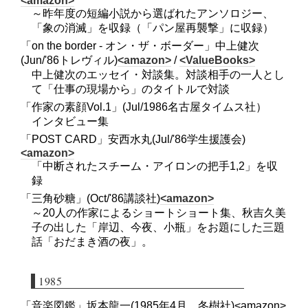
<amazon>
～昨年度の短編小説から選ばれたアンソロジー、
「象の消滅」を収録（「パン屋再襲撃」に収録）
「on the border - オン・ザ・ボーダー」中上健次
(Jun/'86トレヴィル)
<amazon>
/
<ValueBooks>
中上健次のエッセイ・対談集。対談相手の一人とし
て「仕事の現場から」のタイトルで対談
「作家の素顔Vol.1」(Jul/1986名古屋タイムス社）
インタビュー集
「POST CARD」安西水丸(Jul/'86学生援護会)
<amazon>
「中断されたスチーム・アイロンの把手1,2」を収
録
「三角砂糖」(Oct/'86講談社)
<amazon>
～20人の作家によるショートショート集、秋吉久美
子の出した「岸辺、今夜、小瓶」をお題にした三題
話「おだまき酒の夜」。
1985
「音楽図鑑」坂本龍一(1985年4月、冬樹社)<amazon>