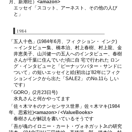
月、新潮社）
<amazon>
エッセイ「スコット、アーネスト、その他の人び
と」
1984
「五人十色」(1984年6月、フィ クション・ インク)
～インタビュー集、橋本治、村上春樹、村上龍、金
井恵美子、山川健一の五人へのインタビュー、春樹
さんが千葉に住んでいた頃に自 宅で行われた ロン
グ・インタビューと「ピーナッツバター・サンドに
ついて」の短いエッセイと絵(初出は'82年にフィク
ションインクから出た「SALE2」 のNo.11ら しい
です）
「GORO」(2月23日号)
水丸さんと何かやってます
「佐々木マキのナンセンサス世界」佐々木マキ(1984
年、思索社)
<amazon>
/
<ValueBooks>
春樹さんが解説を書いているそうです
「吾が魂のイロニー・カート・ヴォネガットJr.の研究