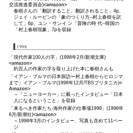
交流推進委員会)
<amazon>
春樹さんの「翻訳すること、翻訳されること」4p、
ジェイ・ルービンの「象のつくり方--村上春樹を訳
して」6p、ユン・サンイ ン「冒険の時 代--韓国の
「村上春樹現象」7pを収録
1998
「現代作家100人の字」(1998年2月/新潮文庫)
<amazon>
約百人の作家の字を取り上げた本に春樹さんも
「イアン・ブルマの日本探訪ー村上春樹からヒロシマ
まで」イアン・ブルマ(1998年12月/TBSブリタニカ)
<
Amazon>
～「ニューヨーカー」に載ったインタビュー「日本
人になるということ」を収録
「来るべき作家たち-海外作家の仕事場1998」(1998年
6月/新潮社)
<amazon>
～1998年3月のインタビュー、写真も含めて11ペー
ジ