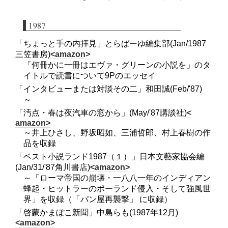
1987
「ちょっと手の内拝見」とらばーゆ編集部(Jan/1987
三笠書房)
<amazon>
「何冊かに一冊はエヴァ・グリーンの小説を」のタ
イトルで読書について9Pのエッセイ
「インタビューまたは対談その二」和田誠(Feb/'87)
～
「汚点・春は夜汽車の窓から」(May/'87講談社)
<
amazon>
～井上ひさし、野坂昭如、三浦哲郎、村上春樹の作
品を収録
「ベスト小説ランド1987（１）」日本文藝家協会編
(Jan/31/'87角川書店)
<amazon>
～「ローマ帝国の崩壊・一八八一年のインディアン
蜂起・ヒットラーのポーランド侵入・そして強風世
界」を収録（「パン屋再襲撃」 に収録）
「啓蒙かまぼこ新聞」中島らも(1987年12月)
<amazon>