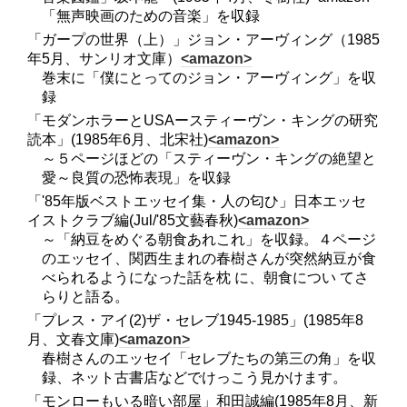
「無声映画のための音楽」を収録
「ガープの世界（上）」ジョン・アーヴィング（1985
年5月、サンリオ文庫）
<amazon>
巻末に「僕にとってのジョン・アーヴィング」を収
録
「モダンホラーとUSAースティーヴン・キングの研究
読本」(1985年6月、北宋社)
<amazon>
～５ページほどの「スティーヴン・キングの絶望と
愛～良質の恐怖表現」を収録
「'85年版ベストエッセイ集・人の匂ひ」日本エッセ
イストクラブ編(Jul/'85文藝春秋)
<amazon>
～「納豆をめぐる朝食あれこれ」を収録。４ページ
のエッセイ、関西生まれの春樹さんが突然納豆が食
べられるようになった話を枕 に、朝食につい てさ
らりと語る。
「プレス・アイ(2)ザ・セレブ1945-1985」(1985年8
月、文春文庫)
<amazon>
春樹さんのエッセイ「セレブたちの第三の角」を収
録、ネット古書店などでけっこう見かけます。
「モンローもいる暗い部屋」和田誠編(1985年8月、新