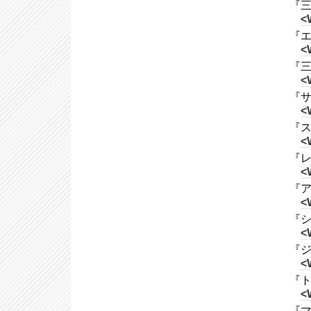
『三
<
『エ
<
『三
<
『サ
<
『ス
<
『レ
<
『アイ
<
『シ
<
『ジ
<
『ト
<
『マイ