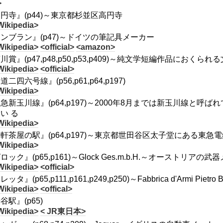
>
円寺』(p44)～東京都杉並区高円寺
Wikipedia>
ンブラン』(p47)～ドイツの筆記具メーカー
Wikipedia>
<official>
<amazon>
川賞』(p47,p48,p50,p53,p409)～純文学短編作品におくられ
Wikipedia>
<official>
道二四六号線』(p56,p61,p64,p197)
Wikipedia>
急新玉川線』(p64,p197)～2000年8月までは新玉川線と
い る
Wikipedia>
軒茶屋の駅』(p64,p197)～東京都世田谷区太子堂にある東
Wikipedia>
ロック』(p65,p161)～Glock Ges.m.b.H.～オーストリアの
Wikipedia>
<official>
ッタ』(p65,p111,p161,p249,p250)～Fabbrica d'Armi P
Wikipedia>
<offical>
谷駅』(p65)
Wikipedia>
< JR東日本>