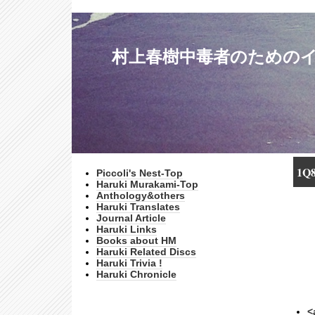
村上春樹中毒者のためのインターネッ
1Q8
Piccoli's Nest-Top
Haruki Murakami-Top
Anthology&others
Haruki Translates
Journal Article
Haruki Links
Books about HM
Haruki Related Discs
Haruki Trivia !
Haruki Chronicle
<