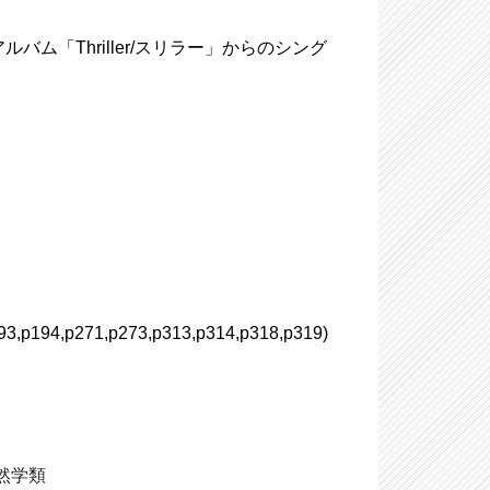
アルバム「Thriller/スリラー」からのシング
93,p194,p271,p273,p313,p314,p318,p319)
然学類