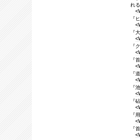
れ
<
『ヒッ
<
『大正
<
『ク
<
『首
<
『道
<
『池
<
『砧
<
『用
<
『首
<