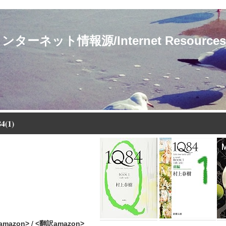
ト情報源/Internet Resources for 
4(1)
amazon>
/
<翻訳amazon>