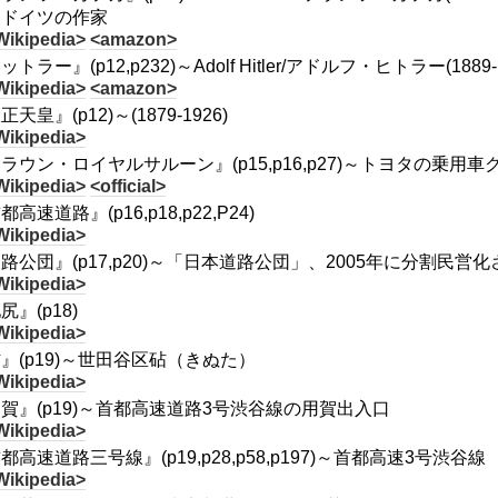
るドイツの作家
Wikipedia>
<amazon>
トラー』(p12,p232)～Adolf Hitler/アドルフ・ヒトラー(1889-1
Wikipedia>
<amazon>
天皇』(p12)～(1879-1926)
Wikipedia>
ラウン・ロイヤルサルーン』(p15,p16,p27)～トヨタの乗
Wikipedia>
<official>
都高速道路』(p16,p18,p22,P24)
Wikipedia>
路公団』(p17,p20)～「日本道路公団」、2005年に分割民営
Wikipedia>
尻』(p18)
Wikipedia>
』(p19)～世田谷区砧（きぬた）
Wikipedia>
賀』(p19)～首都高速道路3号渋谷線の用賀出入口
Wikipedia>
都高速道路三号線』(p19,p28,p58,p197)～首都高速3号渋谷線
Wikipedia>