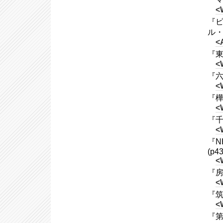
<
『ビ
ル
<
『東
<
『六
<
『樺
<
『千
<
『N
(p4
<
『房
<
『筑波
<
『第