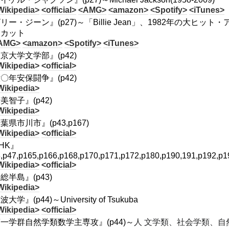
Wikipedia>
<official>
<AMG>
<amazon>
<Spotify>
<iTunes>
リー・ジーン』(p27)～「Billie Jean」、1982年の大ヒット・
・カット
AMG>
<amazon>
<Spotify>
<iTunes>
京大学文学部』(p42)
Wikipedia>
<official>
〇年安保闘争』(p42)
Wikipedia>
美智子』(p42)
Wikipedia>
葉県市川市』(p43,p167)
Wikipedia>
<official>
HK』
3,p47,p165,p166,p168,p170,p171,p172,p180,p190,191,p192,p1
Wikipedia>
<official>
総半島』(p43)
Wikipedia>
大学』(p44)～University of Tsukuba
Wikipedia>
<official>
一学群自然学類数学主専攻』(p44)～
人 文学類、社会学類、自