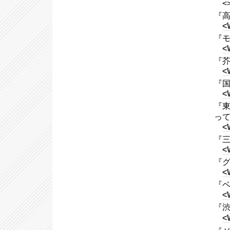
<
『高
<
『モ
<
『芥
<
『国
<
『東
って
<
『三
<
『グ
<
『ベレ
<
『渋
<