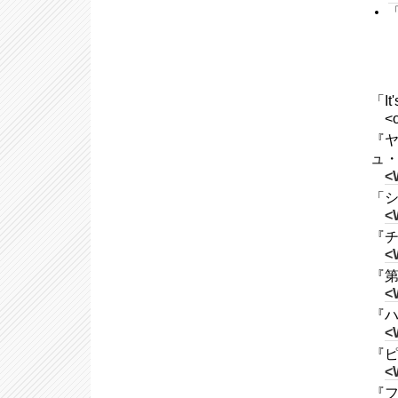
「It
<o
『ヤナ
ュ
<
「シン
<
『チ
<
『第
<
『ハ
<
『ピ
<
『フ