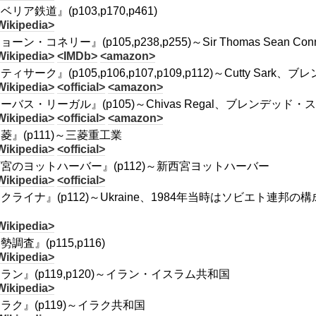
ベリア鉄道』(p103,p170,p461)
Wikipedia>
ョーン・コネリー』(p105,p238,p255)～Sir Thomas Sean C
Wikipedia>
<IMDb>
<amazon>
ティサーク』(p105,p106,p107,p109,p112)～Cutty S
Wikipedia>
<official>
<amazon>
ーバス・リーガル』(p105)～Chivas Regal、ブレンデッ
Wikipedia>
<official>
<amazon>
菱』(p111)～三菱重工業
Wikipedia>
<official>
宮のヨットハーバー』(p112)～新西宮ヨットハーバー
Wikipedia>
<official>
クライナ』(p112)～Ukraine、1984年当時はソビエト連邦
Wikipedia>
勢調査』(p115,p116)
Wikipedia>
ラン』(p119,p120)～イラン・イスラム共和国
Wikipedia>
ラク』(p119)～イラク共和国