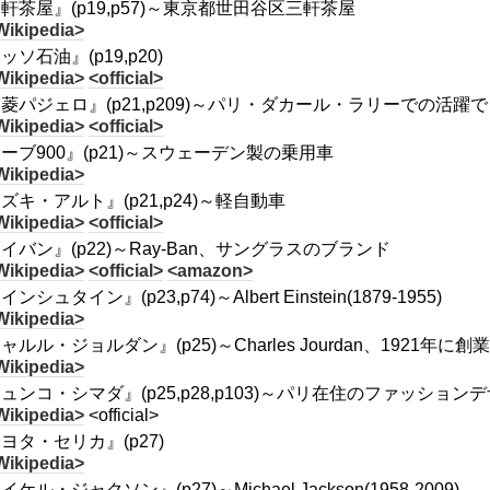
軒茶屋』(p19,p57)～東京都世田谷区三軒茶屋
Wikipedia>
ッソ石油』(p19,p20)
Wikipedia>
<official>
菱パジェロ』(p21,p209)～パリ・ダカール・ラリーでの活
Wikipedia>
<official>
ーブ900』(p21)～スウェーデン製の乗用車
Wikipedia>
ズキ・アルト』(p21,p24)～軽自動車
Wikipedia>
<official>
イバン』(p22)～Ray-Ban、サングラスのブランド
Wikipedia>
<official>
<amazon>
ンシュタイン』(p23,p74)～Albert Einstein(1879-1955)
Wikipedia>
ャルル・ジョルダン』(p25)～Charles Jourdan、1921
Wikipedia>
ュンコ・シマダ』(p25,p28,p103)～パリ在住のファッシ
Wikipedia>
<official>
ヨタ・セリカ』(p27)
Wikipedia>
ケル・ジャクソン』(p27)～Michael Jackson(1958-2009)