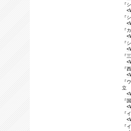
『シ
<
『シ
<
『カ
<
『シ
<
『三
<
『西
<
『ウ
立
<
『国
<
『イ
<
『イ