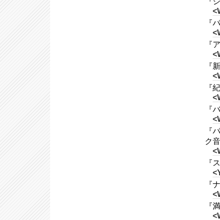
『ジ
<
『バ
<
『ア
<
『新
<
『紀
<
『バ
<
『バ
ク
<
『ス
<
『ナ
<
『満
<