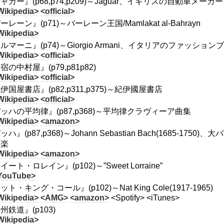
ャガー』(p68,p74,p209)～Jaguar、イギリスの自動車メーカー
Wikipedia>
<official>
ーレーン』(p71)～バーレーン王国/Mamlakat al-Bah
rayn
Wikipedia>
ルマーニ』(p74)～Giorgio Armani、イタリアのファッション
Wikipedia>
<official>
宿の中村屋』(p79,p81p82)
Wikipedia>
<official>
伊国屋書店』(p82,p311,p375)～紀伊國屋書店
Wikipedia>
<official>
ッハの平均律』(p87,p368)～平均律クラヴィーア曲集
Wikipedia>
<amazon>
ッハ』(p87,p368)～Johann Sebastian Bach(1685
音楽
Wikipedia>
<amazon>
イート・ロレイン』(p102)～”Sweet Lorraine”
YouTube>
ット・キング・コール』(p102)～Nat King Cole(1917-1965)
Wikipedia>
<AMG>
<amazon>
<Spotify> <iTunes>
州鉄道』(p103)
Wikipedia>