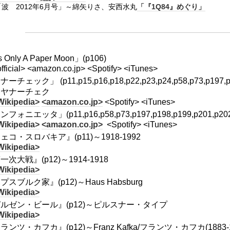
「波 2012年6月号」～綿矢りさ、安西水丸
「『1Q84』めぐり」
's Only A Paper Moon」(p106)
fficial> <amazon.co.jp> <Spotify> <iTunes>
ーチェック」 (p11,p15,p16,p18,p22,p23,p24,p58,p73,p197,p
・ヤナーチェク
Wikipedia>
<amazon.co.jp>
<Spotify> <iTunes>
フォニエッタ」(p11,p16,p58,p73,p197,p198,p199,p201,p202
Wikipedia>
<amazon.co.jp>
<Spotify> <iTunes>
ェコ・スロバキア』(p11)～1918-1992
Wikipedia>
一次大戦』(p12)～1914-1918
Wikipedia>
プスブルク家』(p12)～Haus Habsburg
Wikipedia>
ルゼン・ビール』(p12)～ピルスナー・タイプ
Wikipedia>
ランツ・カフカ』(p12)～Franz Kafka/フランツ・カフカ(1