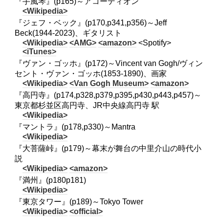
『手風琴』(p165)～アコーディオン
<Wikipedia>
『ジェフ・ベック』(p170,p341,p356)～Jeff
Beck(1944-2023)、ギタリスト
<Wikipedia>
<AMG>
<amazon>
<Spotify>
<iTunes>
『ヴァン・ゴッホ』(p172)～Vincent van Gogh/ヴィン
セント・ヴァン・ゴッホ(1853-1890)、画家
<Wikipedia>
<Van Gogh Museum>
<amazon>
『高円寺』(p174,p328,p379,p395,p430,p443,p457)～
東京都杉並区高円寺、JR中央線高円寺 駅
<Wikipedia>
『マントラ』(p178,p330)～Mantra
<Wikipedia>
『大菩薩峠』(p179)～幕末が舞台の中里介山の時代小
説
<Wikipedia>
<amazon>
『満州』(p180p181)
<Wikipedia>
『東京タワー』(p189)～Tokyo Tower
<Wikipedia>
<official>