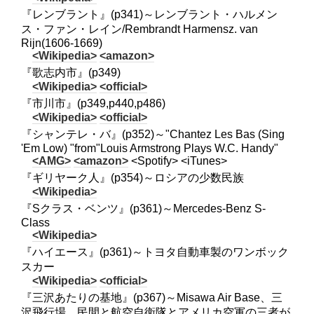
『レンブラント』(p341)～レンブラント・ハルメン
ス・ファン・レイン/Rembrandt Harmensz. van
Rijn(1606-1669)
<Wikipedia>
<amazon>
『歌志内市』(p349)
<Wikipedia>
<official>
『市川市』(p349,p440,p486)
<Wikipedia>
<official>
『シャンテレ・バ』(p352)～"Chantez Les Bas (Sing
'Em Low) "from"Louis Armstrong Plays W.C. Handy"
<AMG>
<amazon>
<Spotify> <iTunes>
『ギリヤーク人』(p354)～ロシアの少数民族
<Wikipedia>
『Sクラス・ベンツ』(p361)～Mercedes-Benz S-
Class
<Wikipedia>
『ハイエース』(p361)～トヨタ自動車製のワンボック
スカー
<Wikipedia>
<official>
『三沢あたりの基地』(p367)～Misawa Air Base、三
沢飛行場、民間と航空自衛隊とアメリカ空軍の三者が