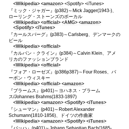
<Wikipedia>
<amazon>
<Spotify> <iTunes>
『ミック・ジャガー』(p382)～Mick Jagger(1943-)、
ローリング・ストーンズのボーカル
<Wikipedia>
<official>
<AMG>
<amazon>
<Spotify>
<iTunes>
『カールスバーグ』(p383)～Carlsberg、デンマークの
ビール
<Wikipedia>
<official>
『カルバン・クライン』(p384)～Calvin Klein、アメ
リカのファッションブランド
<Wikipedia>
<official>
『フォア・ローゼズ』(p386p387)～Four Roses、バ
ーボン・ウィスキー
<Wikipedia>
<official>
<amazon>
『ブラームス』(p401)～ヨハネス・ブラーム
ス/Johannes Brahms(1833-1897)
<Wikipedia>
<amazon>
<Spotify>
<iTunes>
『シューマン』(p401)～Robert Alexander
Schumann(1810-1856)、ドイツの作曲家
<Wikipedia>
<amazon>
<Spotify>
<iTunes>
『バッハ』(p401)～Johann Sebastian Bach(1685-