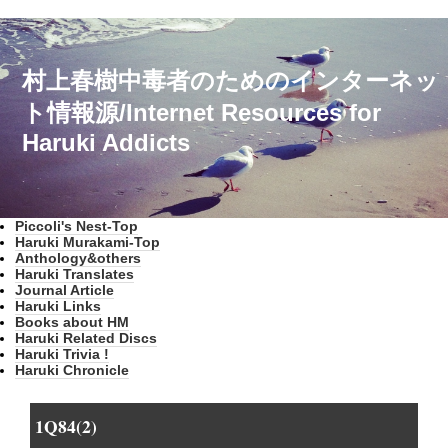
村上春樹中毒者のためのインターネッ
ト情報源/Internet Resources for
Haruki Addicts
Piccoli's Nest-Top
Haruki Murakami-Top
Anthology&others
Haruki Translates
Journal Article
Haruki Links
Books about HM
Haruki Related Discs
Haruki Trivia !
Haruki Chronicle
1Q84(2)