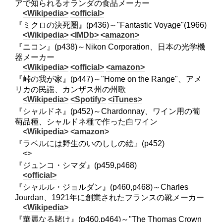
アで知られるオランダの食品メーカー
<Wikipedia>
<official>
『ミクロの決死圏』(p436)～"Fantastic Voyage"(1966)
<Wikipedia>
<IMDb>
<amazon>
『ニコン』(p438)～Nikon Corporation、日本の光学機
器メーカー
<Wikipedia>
<official>
<amazon>
『峠の我が家』(p447)～"Home on the Range"、アメ
リカの民謡、カンザス州の州歌
<Wikipedia>
<Spotify>
<iTunes>
『シャルドネ』(p452)～Chardonnay、ワイン用の葡
萄品種、シャルドネ種で作った白ワイン
<Wikipedia>
<amazon>
『ラベルには野生のいのししの絵』(p452)
<>
『ジュンコ・シマダ』(p459,p468)
<official>
『シャルル・ジョルダン』(p460,p468)～Charles
Jourdan、1921年に創業されたフランスの靴メーカー
<Wikipedia>
『華麗なる賭け』(p460,p464)～"The Thomas Crown