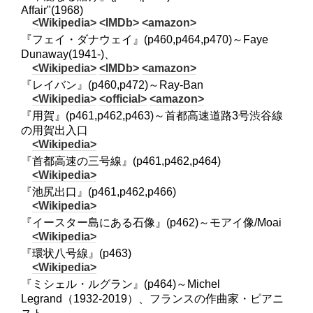
Affair"(1968)
<Wikipedia>
<IMDb>
<amazon>
『フェイ・ダナウェイ』(p460,p464,p470)～Faye
Dunaway(1941-)、
<Wikipedia>
<IMDb>
<amazon>
『レイバン』(p460,p472)～Ray-Ban
<Wikipedia>
<official>
<amazon>
『用賀』(p461,p462,p463)～首都高速道路3号渋谷線
の用賀出入口
<Wikipedia>
『首都高速の三号線』(p461,p462,p464)
<Wikipedia>
『池尻出口』(p461,p462,p466)
<Wikipedia>
『イースター島にある石像』(p462)～モアイ像/Moai
<Wikipedia>
『環状八号線』(p463)
<Wikipedia>
『ミシェル・ルグラン』(p464)～Michel
Legrand（1932-2019）、フランスの作曲家・ピアニ