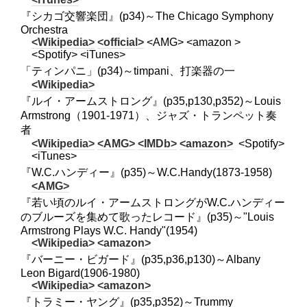
『シカゴ交響楽団』(p34)～The Chicago Symphony
Orchestra
<Wikipedia>
<official>
<AMG> <amazon >
<Spotify> <iTunes>
「ティンパニ」(p34)～timpani、打楽器の一
<Wikipedia>
『ルイ・アームストロング』(p35,p130,p352)～Louis
Armstrong（1901-1971）、ジャズ・トランペット奏
者
<Wikipedia>
<AMG>
<IMDb>
<amazon>
<Spotify>
<iTunes>
『W.C.ハンディー』(p35)～W.C.Handy(1873-1958)
<AMG>
『若い頃のルイ・アームストロングがW.C.ハンディー
のブルーズを集めて歌ったレコード』(p35)～"Louis
Armstrong Plays W.C. Handy"(1954)
<Wikipedia>
<amazon>
『バーニー・ビガード』(p35,p36,p130)～Albany
Leon Bigard(1906-1980)
<Wikipedia>
<amazon>
『トラミー・ヤング』(p35,p352)～Trummy