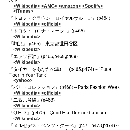
スト
<Wikipedia>
<AMG>
<amazon>
<Spotify>
<iTunes>
『トヨタ・クラウン・ロイヤルサルーン』(p464)
<Wikipedia>
<official>
『トヨタ・コロナ・マークII』(p465)
<Wikipedia>
『駒沢』(p465)～東京都世田谷区
<Wikipedia>
『エッソ石油』(p465,p468,p469)
<Wikipedia>
『タイガーをあなたの車に』(p465,p474)～"Put a
Tiger In Your Tank"
<yahoo>
『パリ・コレクション』(p468)～Paris Fashion Week
<Wikipedia>
<official>
『二四六号線』(p468)
<Wikipedia>
『Q.E.D.』(p470)～Quod Erat Demonstrandum
<Wikipedia>
『メルセデス・ベンツ・クーペ』(p471,p473,p474)～