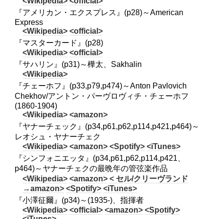
<Wikipedia>
<official>
『アメリカン・エクスプレス』(p28)～American
Express
<Wikipedia>
<official>
『マスターカード』(p28)
<Wikipedia>
<official>
『サハリン』(p31)～樺太、Sakhalin
<Wikipedia>
『チェーホフ』(p33,p79,p474)～Anton Pavlovich
Chekhov/アントン・パーヴロヴィチ・チェーホフ
(1860-1904)
<Wikipedia>
<amazon>
『ヤナーチェック』(p34,p61,p62,p114,p421,p464)～
レオシュ・ヤナーチェク
<Wikipedia>
<amazon>
<Spotify>
<iTunes>
『シンフォニエッタ』(p34,p61,p62,p114,p421、
p464)～ヤナーチェクの最晩年の管弦楽作品
<Wikipedia>
<amazon>
< セル/クリーヴランド
→amazon>
<Spotify>
<iTunes>
『小澤征爾』(p34)～(1935-)、指揮者
<Wikipedia>
<official>
<amazon>
<Spotify>
<iTunes>