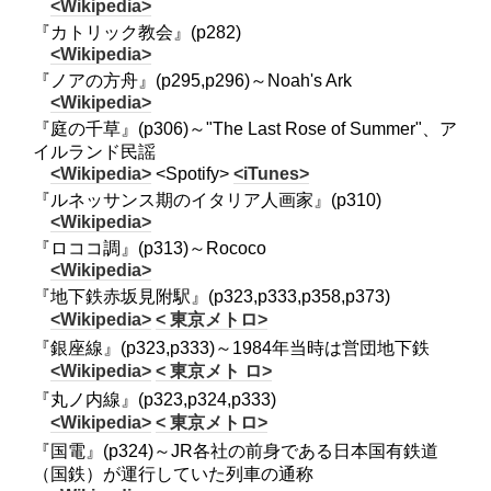
<Wikipedia>
『カトリック教会』(p282)
<Wikipedia>
『ノアの方舟』(p295,p296)～Noah's Ark
<Wikipedia>
『庭の千草』(p306)～"The Last Rose of Summer"、ア
イルランド民謡
<Wikipedia>
<Spotify>
<iTunes>
『ルネッサンス期のイタリア人画家』(p310)
<Wikipedia>
『ロココ調』(p313)～Rococo
<Wikipedia>
『地下鉄赤坂見附駅』(p323,p333,p358,p373)
<Wikipedia>
< 東京メトロ>
『銀座線』(p323,p333)～1984年当時は営団地下鉄
<Wikipedia>
< 東京メト ロ>
『丸ノ内線』(p323,p324,p333)
<Wikipedia>
< 東京メトロ>
『国電』(p324)～JR各社の前身である日本国有鉄道
（国鉄）が運行していた列車の通称