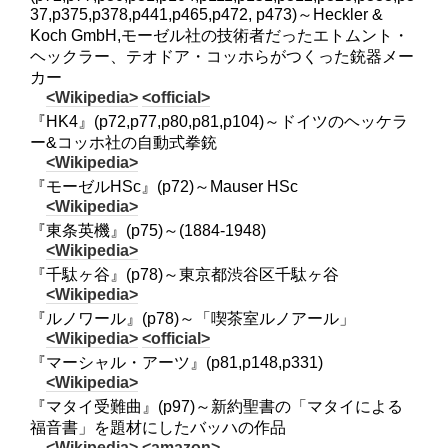
37,p375,p378,p441,p465,p472, p473)～Heckler &
Koch GmbH,モーゼル社の技術者だったエトムント・
ヘックラー、テオドア・コッホらがつくった銃器メー
カー
<Wikipedia>
<official>
『HK4』(p72,p77,p80,p81,p104)～ドイツのヘッケラ
ー&コッホ社の自動式拳銃
<Wikipedia>
『モーゼルHSc』(p72)～Mauser HSc
<Wikipedia>
『東条英機』(p75)～(1884-1948)
<Wikipedia>
『千駄ヶ谷』(p78)～東京都渋谷区千駄ヶ谷
<Wikipedia>
『ルノワール』(p78)～「喫茶室ルノアール」
<Wikipedia>
<official>
『マーシャル・アーツ』(p81,p148,p331)
<Wikipedia>
『マタイ受難曲』(p97)～新約聖書の「マタイによる
福音書」を題材にしたバッハの作品
<Wikipedia>
<amazon>