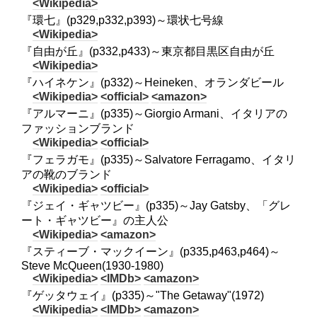
<Wikipedia>
『環七』(p329,p332,p393)～環状七号線
<Wikipedia>
『自由が丘』(p332,p433)～東京都目黒区自由が丘
<Wikipedia>
『ハイネケン』(p332)～Heineken、オランダビール
<Wikipedia>
<official>
<amazon>
『アルマーニ』(p335)～Giorgio Armani、イタリアの
ファッションブランド
<Wikipedia>
<official>
『フェラガモ』(p335)～Salvatore Ferragamo、イタリ
アの靴のブランド
<Wikipedia>
<official>
『ジェイ・ギャツビー』(p335)～Jay Gatsby、「グレ
ート・ギャツビー』の主人公
<Wikipedia>
<amazon>
『スティーブ・マックイーン』(p335,p463,p464)～
Steve McQueen(1930-1980)
<Wikipedia>
<IMDb>
<amazon>
『ゲッタウェイ』(p335)～"The Getaway"(1972)
<Wikipedia>
<IMDb>
<amazon>