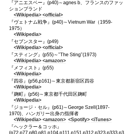
『アニエスベー』(p40)～agnes b、フランスのファッ
ションブランド
<Wikipedia>
<official>
『ヴェトナム戦争』(p40)～Vietnum War（1959-
1975）
<Wikipedia>
『セブンスター』(p49)
<Wikipedia>
<official>
『スティング』(p55)～"The Sting"(1973)
<Wikipedia>
<amazon>
『メフィスト』(p55)
<Wikipedia>
『四谷』(p56,p161)～東京都新宿区四谷
<Wikipedia>
『麹町』(p56)～東京都千代田区麹町
<Wikipedia>
『ジョージ・セル』(p61)～George Szell(1897-
1970)、ハンガリー出身の指揮者
<Wikipedia>
<amazon>
<Spotify>
<iTunes>
『ヘックラー＆コッホ』
(p72,p77,p80,p81,p104,p111,p151,p312,p323,p333,p3