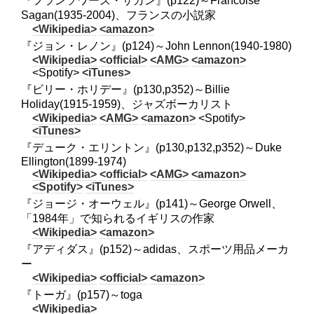
『フランソワーズ・サガン』(p122)～Francoise
Sagan(1935-2004)、フランスの小説家
<Wikipedia>
<amazon>
『ジョン・レノン』(p124)～John Lennon(1940-1980)
<Wikipedia>
<official>
<AMG>
<amazon>
<Spotify>
<iTunes>
『ビリー・ホリデー』(p130,p352)～Billie
Holiday(1915-1959)、ジャズボーカリスト
<Wikipedia>
<AMG>
<amazon>
<Spotify>
<iTunes>
『デューク・エリントン』(p130,p132,p352)～Duke
Ellington(1899-1974)
<Wikipedia>
<official>
<AMG>
<amazon>
<Spotify>
<iTunes>
『ジョージ・オーウェル』(p141)～George Orwell、
「1984年」で知られるイギリスの作家
<Wikipedia>
<amazon>
『アディダス』(p152)～adidas、スポーツ用品メーカ
ー
<Wikipedia>
<official>
<amazon>
『トーガ』(p157)～toga
<Wikipedia>