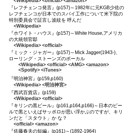
<Wikipedia>
<official>
<amazon>
『レフチェンコ発言』(p157)～1982年に元KGB少佐の
レフチェンコが日本でのスパイ工作について米下院の
特別委員会で証言し波紋を 呼んだ
<Wikipedia>
『ホワイト・ハウス』(p157)～White House,アメリカ
の大統領官邸
<Wikipedia>
<official>
『ミック・ジャガー』(p157)～Mick Jagger(1943-)、
ローリング・ストーンズのボーカル
<Wikipedia>
<official>
<AMG>
<amazon>
<Spotify>
<iTunes>
『明治神宮』(p159,p160)
<Wikipedia>
<明治神宮>
『西武百貨店』(p159)
<Wikipedia>
<official>
『キリンの黒ビール』(p161,p164,p166)～日本のビー
ルで黒といえばサッポロが思い浮かぶのですが、キリ
ンだと「スタウト」か な？
<official>
<amazon>
『佐藤春夫の短編』(p161)～(1892-1964)