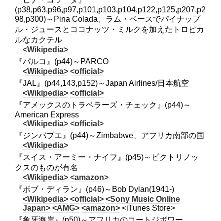
(p38,p63,p96,p97,p101,p103,p104,p122,p125,p207,p2
98,p300)～Pina Colada、ラム・ベースでパイナップ
ル・ジュースとココナッツ・ミルクを加えたトロピカ
ルなカクテル
<Wikipedia>
『パルコ』(p44)～PARCO
<Wikipedia>
<official>
『JAL』(p44,143,p152)～Japan Airlines/日本航空
<Wikipedia>
<official>
『アメックスのトラベラーズ・チェック』(p44)～
American Express
<Wikipedia>
<official>
『ジンバブエ』(p44)～Zimbabwe、アフリカ南部の国
<Wikipedia>
『スイス・アーミー・ナイフ』(p45)～ビクトリノッ
クスのものが有名
<Wikipedia>
<amazon>
『ボブ・ディラン』(p46)～Bob Dylan(1941-)
<Wikipedia>
<official>
<Sony Music Online
Japan>
<AMG>
<amazon>
<iTunes Store>
『象牙海岸』(p50)～アフリカのコートジボワー