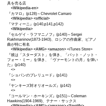
具を売る店
<Wikipedia-en>
『カマロ』(p128)～Chevrolet Camaro
<Wikipedia>
<official>
『マティーニ』(p140,p141,p142)
<Wikipedia>
『セルゲイ・ラフマニノフ』(p140)～Sergei
Rakhmaninov(1873-1943)、ロシアの作曲家、ピアノ
曲が特に有名
<Wikipedia>
<AMG>
<amazon>
<iTunes Store>
『彼は「スターダスト」を弾き、「バット・ノット・
フォー・ミー」を弾き、「ヴァーモントの月」を弾い
た』(p140)
<>
『ショパンのプレリュード』(p141)
<>
『ヤンキーズ対オリオールズ』(p142)
<>
『コールマン・ホーキンズ』(p151)～Coleman
Hawkins(1904-1969)、テナー・サックス
<Wikipedia>
<AMG>
<amazon>
<Spotify>