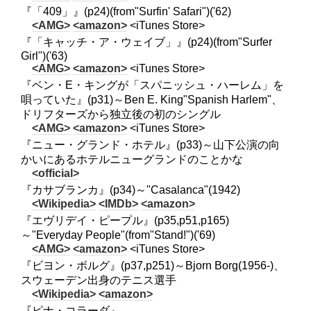
『「409」』(p24)(from"Surfin' Safari")('62)
<AMG>
<amazon>
<iTunes Store>
『「キャッチ・ア・ウェイブ」』(p24)(from"Surfer
Girl")('63)
<AMG>
<amazon>
<iTunes Store>
『ベン・E・キングが「スパニッシュ・ハーレム」を
唄っていた』(p31)～Ben E. King"Spanish Harlem"、
ドリフターズから独立後の初のシングル
<AMG>
<amazon>
<iTunes Store>
『ニュー・グランド・ホテル』(p33)～山下公演の向
かいにあるホテルニューグランドのことかな
<official>
『カサブランカ』(p34)～"Casalanca"(1942)
<Wikipedia>
<IMDb>
<amazon>
『エヴリデイ・ピープル』(p35,p51,p165)
～"Everyday People"(from"Stand!")('69)
<AMG>
<amazon>
<iTunes Store>
『ビヨン・ボルグ』(p37,p251)～Bjorn Borg(1956-)、
スウェーデン出身のテニス選手
<Wikipedia>
<amazon>
『ピナ・コラーダ』