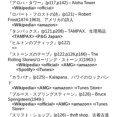
『アロハ・タワー』(p117,p142)～Aloha Tower
<Wikipedia>
<official>
『ロバート・フロストの詩』(p121)～Robert
Frost(1874-1963)、アメリカの詩人
<Wikipedia>
<amazon>
『タンパックス』(p121,p208)～TAMPAX、生理用品
<TAMPAX>
<P&G Japan>
『ヒルトンのブティック』(p122)
<>
『ストーンズのテープ』(p122,p126,p166)～The
Rolling Stones/ローリング・ストーンズ(1963-)
<Wikipedia>
<official>
<AMG>
<amazon>
<Spotify>
<iTunes>
『カラパナ』(p125)～Kalapana、ハワイのロックパン
ド
<Wikipedia>
<AMG>
<amazon>
<iTunes Store>
『ブルース・スプリングスティーン』(p126)～Bruce
Springsteen(1949-)
<Wikipedia>
<official>
<AMG>
<amazon>
<iTunes
Store>
『スリフト・ショップ』(p126)～thrift shop、古着古道