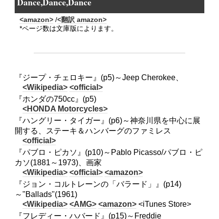
Dance,Dance,Dance
<amazon>
/
<翻訳 amazon>
*ページ数は文庫版によります。
『ジープ・チェロキー』(p5)～Jeep Cherokee、
<Wikipedia>
<official>
『ホンダの750cc』(p5)
<HONDA Motorcycles>
『ハングリー・タイガー』(p6)～神奈川県を中心に展
開する、ステーキ＆ハンバーグのファミレス
<official>
『パブロ・ピカソ』(p10)～Pablo Picasso/パブロ・ピ
カソ(1881～1973)、画家
<Wikipedia>
<official>
<amazon>
『ジョン・コルトレーンの「バラード」』(p14)
～"Ballads"(1961)
<Wikipedia>
<AMG>
<amazon>
<iTunes Store>
『フレディー・ハバード』(p15)～Freddie