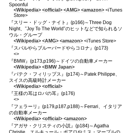
Spoonful
<Wikipedia>
<official>
<AMG>
<amazon>
<iTunes
Store>
『スリー・ドッグ・ナイト』(p166)～Three Dog
Night、"Joy To The World"のヒットなどで知られるソ
ウル・グループ
<Wikipedia>
<AMG>
<amazon>
<iTunes Store>
『スバルやらブルーバードやらコロナ』(p173)
<>
『BMW』(p173,p196)～ドイツの自動車メーカー
<Wikipedia>
<BMW Japan>
『パテク・フィリップス』(p174)～Patek Philippe、
スイスの高級時計メーカー
<Wikipedia>
<official>
『王様の耳はロバの耳』(p176)
<>
『フェラーリ』(p179,p187,p188)～Ferrari、イタリア
の自動車メーカー
<Wikipedia>
<official>
<amazon>
『アガサ・クリスティの小説』(p184)～Agatha
Christie、エルキュール・ポアロやミス・マープルの