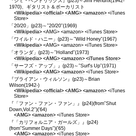
『ジミ・ヘンドリックス』(p23)～Jimi Hendrix(1942-
1970)、ギタリスト＆ボーカリスト
<Wikipedia>
<official>
<AMG>
<amazon>
<iTunes
Store>
「20/20」(p23)～"20/20"(1969)
<Wikipedia>
<AMG> <amazon> <iTunes Store>
「ワイルド・ハニー」(p23)～"Wild Honey"(1967)
<Wikipedia>
<AMG> <amazon> <iTunes Store>
「オランダ」(p23)～"Holland"(1973)
<Wikipedia>
<AMG>
<amazon>
<iTunes Store>
「サーフズ・アップ」』(p23)～"Surf's Up"(1971)
<Wikipedia>
<AMG>
<amazon>
<iTunes Store>
『ブライアン・ウィルソン』(p23)～Brian
Wilson(1942-)
<Wikipedia>
<official>
<AMG>
<amazon>
<iTunes
Store>
『「ファン・ファン・ファン」』(p24)(from"Shut
Down,Vol.2")('64)
<AMG>
<amazon>
<iTunes Store>
『「カリフォルニア・ガールズ」』(p24)
(from"Summer Days")('65)
<AMG>
<amazon>
<iTunes Store>