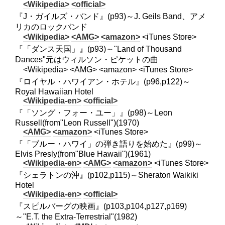
<Wikipedia>
<official>
『J・ガイルズ・バンド』(p93)～J. Geils Band、アメ
リカのロックバンド
<Wikipedia>
<AMG>
<amazon>
<iTunes Store>
『「ダンス天国」』(p93)～"Land of Thousand
Dances"元はウィルソン・ピケットの曲
<Wikipedia> <AMG> <amazon> <iTunes Store>
『ロイヤル・ハワイアン・ホテル』(p96,p122)～
Royal Hawaiian Hotel
<Wikipedia-en>
<official>
『「ソング・フォー・ユー」』(p98)～Leon
Russell(from"Leon Russell")(1970)
<AMG>
<amazon>
<iTunes Store>
『「ブルー・ハワイ」の弾き語りを始めた』(p99)～
Elvis Presly(from"Blue Hawaii")(1961)
<Wikipedia-en>
<AMG>
<amazon>
<iTunes Store>
『シェラトンの沖』(p102,p115)～Sheraton Waikiki
Hotel
<Wikipedia-en>
<official>
『スピルバーグの映画』(p103,p104,p127,p169)
～"E.T. the Extra-Terrestrial"(1982)