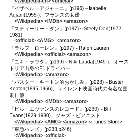
<Wikipedia-en>
<official>
『イザベル・アジャーニ』(p196)～Isabelle
Adjani(1955-)、フランスの女優
<Wikipedia>
<IMDb>
<amazon>
『スティーリー・ダン』(p197)～Steely Dan(1972-
1981)
<official>
<AMG>
<amazon>
『ラルフ・ローレン』(p197)～Ralph Lauren
<Wikipedia>
<official>
<amazon>
『ニキ・ラウダ』(p199)～Niki Lauda(1949-)、オース
トリア出身のF1ドライバー
<Wikipedia>
<amazon>
『バスター・キートン的おかしみ』(p228)～Buster
Keaton(1895-1966)、サイレント映画時代の有名な喜
劇俳優
<Wikipedia>
<IMDb>
<amazon>
『ビル・エヴァンスのレコード』(p230)～Bill
Evans(1929-1980)、ジャズ・ピアニスト
<Wikipedia>
<AMG>
<amazon>
<iTunes Store>
『東急ハンズ』(p238,p246)
<Wikipedia>
<official>