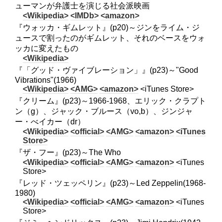
ューマンが弁護士を演じる社会派映画
<Wikipedia>
<IMDb>
<amazon>
『ウォッカ・ギムレット』(p20)～ジンをライム・ジ
ュースで割ったのがギムレット、それのベースをウォ
ッカに変えたもの
<Wikipedia>
『「グッド・ヴァイブレーション」』(p23)～"Good
Vibrations"(1966)
<Wikipedia>
<AMG>
<amazon>
<iTunes Store>
『クリーム』(p23)～1966-1968、エリック・クラプト
ン（g）、ジャック・ブルース（vo,b）、ジンジャ
ー・べイカー（dr）
<Wikipedia>
<official>
<AMG>
<amazon>
<iTunes
Store>
『ザ・フー』(p23)～The Who
<Wikipedia>
<official>
<AMG>
<amazon>
<iTunes
Store>
『レッド・ツェッペリン』(p23)～Led Zeppelin(1968-
1980)
<Wikipedia>
<official>
<AMG>
<amazon>
<iTunes
Store>