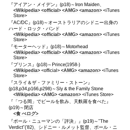
『アイアン・メイデン』(p18)～Iron Maiden、
<Wikipedia>
<official>
<AMG>
<amazon>
<iTunes
Store>
『AC/DC』(p18)～オーストラリアのシドニー出身の
ハード・ロック・バンド
<Wikipedia>
<official>
<AMG>
<amazon>
<iTunes
Store>
『モーターヘッド』(p18)～Motorhead
<Wikipedia>
<official>
<AMG>
<amazon>
<iTunes
Store>
『プリンス』(p18)～Prince(1958-)
<Wikipedia>
<official>
<AMG>
<amazon>
<iTunes
Store>
『スライ＆ザ・ファミリー・ストーン』
(p18,p34,p166,p298)～Sly & the Family Stone
<Wikipedia>
<AMG>
<amazon>
<iTunes Store>
『「つる岡」でビールを飲み、天麩羅を食べた』
(p19)～閉店
<食 べログ>
『ポール・ニューマンの「評決」』(p19)～"The
Verdict"('82)、シドニー・ルメット監督、ポール・ニ