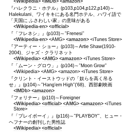
<Wikipedia>
<IMDb>
<amazon>
『ハレクラニ・ホテル』(p103,p104,p122,p140)～
Halekulani、ワイキキにある名門ホテル、ハワイ語で
「天国に ふさわしい家」の意味がある
<Wikipedia-en>
<official>
『「フレネシ」』(p103)～"Frenesi"
<Wikipedia-en>
<AMG>
<amazon>
<iTunes Store>
『アーティー・ショー』(p103)～Artie Shaw(1910-
2004)、ジャズ・クラリネット
<Wikipedia>
<AMG>
<amazon>
<iTunes Store>
『「ムーン・グロウ」』(p104)～"Moon Grow"
<Wikipedia> <AMG> <amazon> <iTunes Store>
『クリント・イーストウッドの「奴らを高く吊る
せ」』(p104)～"Hang'em High"('68)、西部劇映画
<IMDb>
<amazon>
『フォリナー』(p110)～Foreigner
<Wikipedia>
<official>
<AMG>
<amazon>
<iTunes
Store>
『「プレイボーイ」』(p116)～"PLAYBOY"、ヒュー・
ヘフナーの創刊した男性誌
<Wikipedia>
<official>