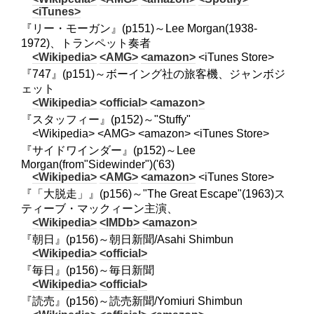
<iTunes>
『リー・モーガン』(p151)～Lee Morgan(1938-
1972)、トランペット奏者
<Wikipedia>
<AMG>
<amazon>
<iTunes Store>
『747』(p151)～ボーイング社の旅客機、ジャンボジ
ェット
<Wikipedia>
<official>
<amazon>
『スタッフィー』(p152)～"Stuffy"
<Wikipedia> <AMG> <amazon> <iTunes Store>
『サイドワインダー』(p152)～Lee
Morgan(from"Sidewinder")('63)
<Wikipedia>
<AMG>
<amazon>
<iTunes Store>
『「大脱走」』(p156)～"The Great Escape"(1963)ス
ティーブ・マックィーン主演、
<Wikipedia>
<IMDb>
<amazon>
『朝日』(p156)～朝日新聞/Asahi Shimbun
<Wikipedia>
<official>
『毎日』(p156)～毎日新聞
<Wikipedia>
<official>
『読売』(p156)～読売新聞/Yomiuri Shimbun