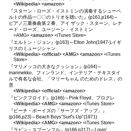
<Wikipedia>
<amazon>
『スターン・ローズ・イストミンの演奏するシューベ
ルトの作品一〇〇のトリオを聴いた』(p161,p164)～
ピアノ三重奏曲第２番、アイ ザック・スターン、レナ
ード・ローズ、ユージーン・イストミン
<AMG>
<amazon>
<iTunes Store>
『エルトン・ジョン』(p163)～Elton John(1947-),イギ
リスのミュージシャン
<Wikipedia>
<official>
<AMG>
<amazon>
<iTunes
Store>
『マリメッコの大きなクッション』(p164)～
marimekko、フィンランド、インテリア・テキスタイ
ルで有名な会社、「マリーちゃん のためのドレス」の
意
<Wikipedia>
<official>
<amazon>
『ピンクフロイド』(p166)～Pink Floyd、プログレ
<Wikipedia>
<AMG>
<amazon>
<iTunes Store>
『ビーチ・ボーイズの「サーフズ・アップ」』
(p166,p23)～Beach Boys"Surf's Up"(1971)
<Wikipedia>
<AMG>
<amazon>
<iTunes Store>
『ラビン・スプーンフル』(p166,p317)～Lovin'