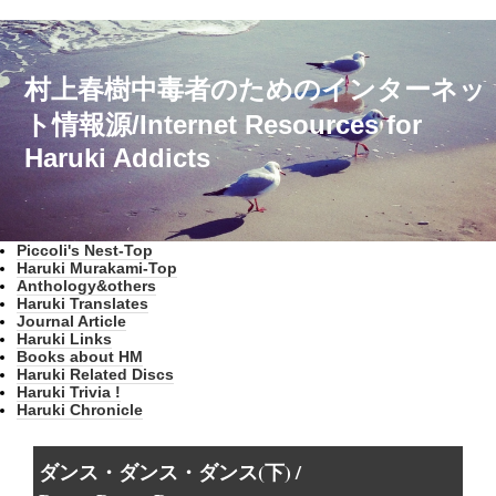
村上春樹中毒者のためのインターネッ
ト情報源/Internet Resources for
Haruki Addicts
Piccoli's Nest-Top
Haruki Murakami-Top
Anthology&others
Haruki Translates
Journal Article
Haruki Links
Books about HM
Haruki Related Discs
Haruki Trivia !
Haruki Chronicle
ダンス・ダンス・ダンス(下) /