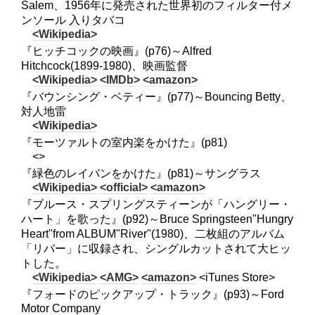
Salem、1956年に発売された世界初のフィルター付メ
ンソール 入りタバコ
<Wikipedia>
『ヒッチコックの映画』(p76)～Alfred
Hitchcock(1899-1980)、映画監督
<Wikipedia>
<IMDb>
<amazon>
『バウンシング・ベティー』(p77)～Bouncing Betty、
対人地雷
<Wikipedia>
『モーツァルトの室内楽をかけた』(p81)
<>
『緑色のレイバンをかけた』(p81)～サングラス
<Wikipedia>
<official>
<amazon>
『ブルース・スプリングスティーンが「ハングリー・
ハート」を歌った』(p92)～Bruce Springsteen"Hungry
Heart"from ALBUM"River"(1980)、二枚組のアルバム
「リバー」に収録され、シングルカットされて大ヒッ
トした。
<Wikipedia>
<AMG>
<amazon>
<iTunes Store>
『フォードのピックアップ・トラック』(p93)～Ford
Motor Company