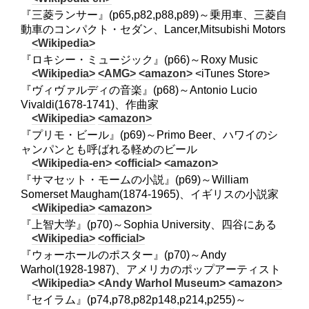
『三菱ランサー』(p65,p82,p88,p89)～乗用車、三菱自
動車のコンパクト・セダン、Lancer,Mitsubishi Motors
<Wikipedia>
『ロキシー・ミュージック』(p66)～Roxy Music
<Wikipedia>
<AMG>
<amazon>
<iTunes Store>
『ヴィヴァルディの音楽』(p68)～Antonio Lucio
Vivaldi(1678-1741)、作曲家
<Wikipedia>
<amazon>
『プリモ・ビール』(p69)～Primo Beer、ハワイのシ
ャンパンとも呼ばれる軽めのビール
<Wikipedia-en>
<official>
<amazon>
『サマセット・モームの小説』(p69)～William
Somerset Maugham(1874-1965)、イギリスの小説家
<Wikipedia>
<amazon>
『上智大学』(p70)～Sophia University、四谷にある
<Wikipedia>
<official>
『ウォーホールのポスター』(p70)～Andy
Warhol(1928-1987)、アメリカのポップアーティスト
<Wikipedia>
<Andy Warhol Museum>
<amazon>
『セイラム』(p74,p78,p82p148,p214,p255)～