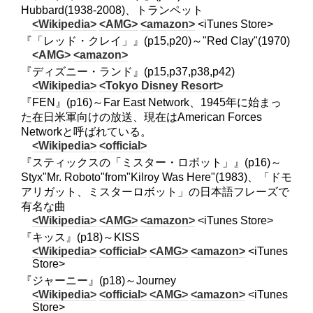
Hubbard(1938-2008)、トランペット
<Wikipedia>
<AMG>
<amazon>
<iTunes Store>
『「レッド・クレイ」』(p15,p20)～"Red Clay"(1970)
<AMG>
<amazon>
『ディズニー・ランド』(p15,p37,p38,p42)
<Wikipedia>
<Tokyo Disney Resort>
『FEN』(p16)～Far East Network、1945年に始まっ
た在日米軍向けの放送、現在はAmerican Forces
Networkと呼ばれている。
<Wikipedia>
<official>
『スティックスの「ミスター・ロボット」』(p16)～
Styx"Mr. Roboto"from"Kilroy Was Here"(1983)、「ドモ
アリガット、ミスターロボット」の日本語フレーズで
有名な曲
<Wikipedia>
<AMG>
<amazon>
<iTunes Store>
『キッス』(p18)～KISS
<Wikipedia>
<official>
<AMG>
<amazon>
<iTunes
Store>
『ジャーニー』(p18)～Journey
<Wikipedia>
<official>
<AMG>
<amazon>
<iTunes
Store>