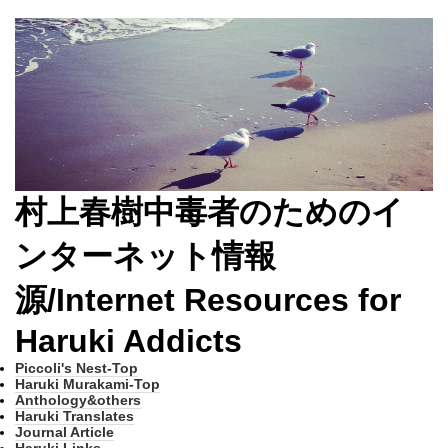
村上春樹中毒者のためのイ
ンターネット情報
源/Internet Resources for
Haruki Addicts
Piccoli's Nest-Top
Haruki Murakami-Top
Anthology&others
Haruki Translates
Journal Article
Haruki Links