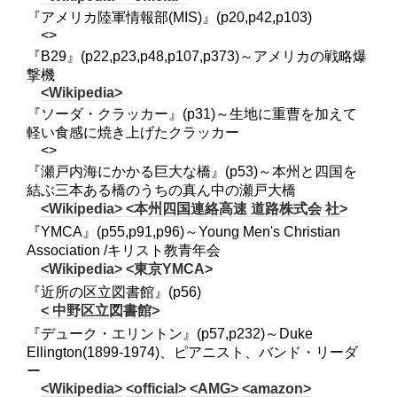
『アメリカ陸軍情報部(MIS)』(p20,p42,p103)
<>
『B29』(p22,p23,p48,p107,p373)～アメリカの戦略爆
撃機
<Wikipedia>
『ソーダ・クラッカー』(p31)～生地に重曹を加えて
軽い食感に焼き上げたクラッカー
<>
『瀬戸内海にかかる巨大な橋』(p53)～本州と四国を
結ぶ三本ある橋のうちの真ん中の瀬戸大橋
<Wikipedia>
<本州四国連絡高速 道路株式会 社>
『YMCA』(p55,p91,p96)～Young Men's Christian
Association /キリスト教青年会
<Wikipedia>
<東京YMCA>
『近所の区立図書館』(p56)
< 中野区立図書館>
『デューク・エリントン』(p57,p232)～Duke
Ellington(1899-1974)、ピアニスト、バンド・リーダ
ー
<Wikipedia>
<official>
<AMG>
<amazon>