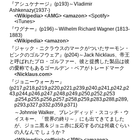
『アシュケナージ』(p193)～Vladimir
Ashkenazy(1937-)
<Wikipedia>
<AMG>
<amazon>
<Spotify>
<iTunes>
『ワグナー』(p196)～Wilhelm Richard Wagner (1813-
1883)
<Wikipedia>
<amazon>
『ジャック・ニクラウスのマークがついたサーモン・
ピンクのゴルフウェア』(p204)～Jack Nicklaus、帝王
と呼ばれたプロ・ゴルファー、彼と提携した製品は彼
の愛称でもあるゴールデン・ベアがトレードマーク
<Nicklaus.com>
『ジョニーウォーカー』
(p217,p218,p219,p220,p221,p239,p240,p241,p242,p2
43,p244,p246,p247,p248,p249,p250,p252,p253
,p254,p255,p256,p257,p258,p259,p283,p288,p289,
p293,p327,p332,p359,p371)
～Johnnie Walker、ブレンディッド・スコッチ・ウ
イスキー、「世界の終り～」にも出てきてました
が、ジョニ黒＆ジョニ赤に反応するのは何歳ぐらい
の人なんで しょうか？
<Wikipedia>
<official>
<JPN>
<amazon>