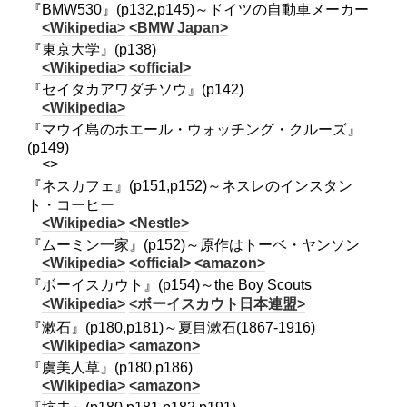
『BMW530』(p132,p145)～ドイツの自動車メーカー
<Wikipedia>
<BMW Japan>
『東京大学』(p138)
<Wikipedia>
<official>
『セイタカアワダチソウ』(p142)
<Wikipedia>
『マウイ島のホエール・ウォッチング・クルーズ』
(p149)
<>
『ネスカフェ』(p151,p152)～ネスレのインスタン
ト・コーヒー
<Wikipedia>
<Nestle>
『ムーミン一家』(p152)～原作はトーベ・ヤンソン
<Wikipedia>
<official>
<amazon>
『ボーイスカウト』(p154)～the Boy Scouts
<Wikipedia>
<ボーイスカウト日本連盟>
『漱石』(p180,p181)～夏目漱石(1867-1916)
<Wikipedia>
<amazon>
『虞美人草』(p180,p186)
<Wikipedia>
<amazon>