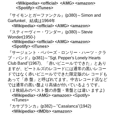
<Wikipedia>
<official>
<AMG>
<amazon>
<Spotify>
<iTunes>
『サイモンとガーファンクル』(p380)～Simon and
Garfunkel、結成は1964年
<Wikipedia>
<official>
<AMG>
<amazon>
『スティーヴィー・ワンダー』(p380)～Stevie
Wonder(1950-)
<Wikipedia>
<official>
<AMG>
<amazon>
<Spotify>
<iTunes>
『サージェント・ペパーズ・ロンリー・ハーツ・クラ
ブ・バンド』(p381)～"Sgt. Pepper's Lonely Hearts
Club Band"(1967)、「赤いビニールでできた」とあり
ますが、ビートルズのレコードには通常の黒いレコー
ドではなく赤いビニールでできた限定版のレ コードも
あって「赤 盤」と呼ばれてます。中古レコード店など
では通常の黒い盤より高値が付いているようです。
（２枚組みのベスト盤の赤盤・青盤とは違い ますよ)
<Wikipedia>
<AMG>
<amazon>
<Spotify>
<iTunes>
『カサブランカ』(p382)～"Casalanca"(1942)
<Wikipedia>
<IMDb>
<amazon>