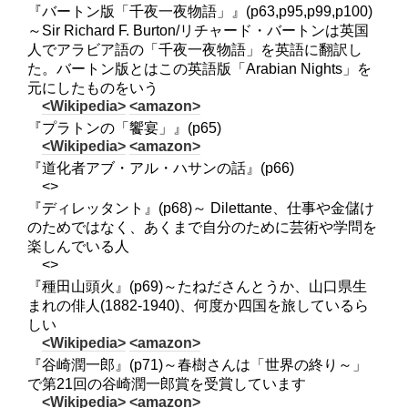
『バートン版「千夜一夜物語」』(p63,p95,p99,p100)
～Sir Richard F. Burton/リチャード・バートンは英国
人でアラビア語の「千夜一夜物語」を英語に翻訳し
た。バートン版とはこの英語版「Arabian Nights」を
元にしたものをいう
<Wikipedia>
<amazon>
『プラトンの「饗宴」』(p65)
<Wikipedia>
<amazon>
『道化者アブ・アル・ハサンの話』(p66)
<>
『ディレッタント』(p68)～ Dilettante、仕事や金儲け
のためではなく、あくまで自分のために芸術や学問を
楽しんでいる人
<>
『種田山頭火』(p69)～たねださんとうか、山口県生
まれの俳人(1882-1940)、何度か四国を旅しているら
しい
<Wikipedia>
<amazon>
『谷崎潤一郎』(p71)～春樹さんは「世界の終り～」
で第21回の谷崎潤一郎賞を受賞しています
<Wikipedia>
<amazon>