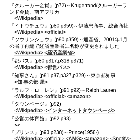
『クルーガー金貨』(p72)～Krugerrand/クルーガーラ
ンド金貨、南アフリカ
<Wikipedia>
『イトウチュウ』(p80,p359)～伊藤忠商事、総合商社
<Wikipedia>
<official>
『ツウサンショウ』(p80,p359)～通産省、2001年1月
の省庁再編で経済産業省に名称が変更されました
<Wikipedia>
<経済産業省>
『都バス』(p80,p317,p318,p371)
<Wikipedia>
<都営バス>
『知事さん』(p81,p87,p327,p329)～東京都知事
<知 事の部 屋>
『ラルフ・ローレン』(p91,p92)～Ralph Lauren
<Wikipedia>
<official>
<amazon>
『タウンページ』(p92)
<Wikipedia>
<インターネットタウンページ>
『公営の体育館』(p92,p93)
<>
『プリンス』(p93,p238)～Prince(1958-)
<Wikipedia>
<official>
<AMG>
<amazon>
<Spotify>