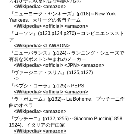
カ君が手に取るのは谷崎訳のもの
<Wikipedia>
<amazon>
『ニューヨーク・ヤンキーズ』(p118)～New York
Yankees、大リーグの名門チーム
<Wikipedia>
<official>
<amazon>
『ローソン』(p123,p124,p270)～コンビニエンススト
ア
<Wikipedia>
<LAWSON>
『ニューバランス』(p124)～ランニング・シューズで
有名な米ボストン生まれのメーカー
<Wikipedia>
<official>
<JPN>
<amazon>
『ヴァージニア・スリム』(p125,p127)
<>
『ペプシ・コーラ』(p125)～PEPSI
<Wikipedia>
<official>
<amazon>
『ラ・ボエーム』(p132)～La Boheme、プッチーニ作
曲のオペラ
<Wikipedia>
<amazon>
『プッチーニ』(p132,p255)～Giacomo Puccini(1858-
1924)、イタリアの作曲家
<Wikipedia>
<amazon>