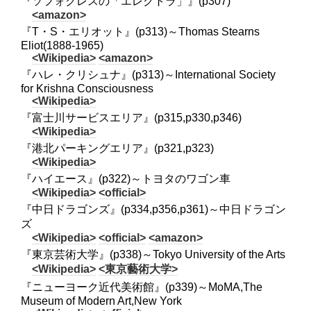
『ソフォクレスの「エレクトラ」』(p307)
<amazon>
『T・S・エリオット』(p313)～Thomas Stearns
Eliot(1888-1965)
<Wikipedia>
<amazon>
『ハレ・クリシュナ』(p313)～International Society
for Krishna Consciousness
<Wikipedia>
『富士川サービスエリア』(p315,p330,p346)
<Wikipedia>
『港北パーキングエリア』(p321,p323)
<Wikipedia>
『ハイエース』(p322)～トヨタのワゴン車
<Wikipedia>
<official>
『中日ドラゴンズ』(p334,p356,p361)～中日ドラゴン
ズ
<Wikipedia>
<official>
<amazon>
『東京芸術大学』(p338)～Tokyo University of the Arts
<Wikipedia>
<東京藝術大学>
『ニューヨーク近代美術館』(p339)～MoMA,The
Museum of Modern Art,New York