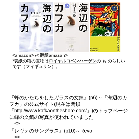
<amazon>
/
< 翻訳amazon>
*表紙の猫の置物は
ロイヤルコペンハーゲン
の も のらしい
です（
フィギュリン
）。
『蜂のかたちをしたガラスの文鎮』(p6)～「海辺のカ
フカ」の公式サイト(現在は閉鎖
「http://www.kafkaontheshore.com/」)のトップページ
に蜂の文鎮の写真が使われていました
<>
『レヴォのサングラス』(p10)～Revo
<>