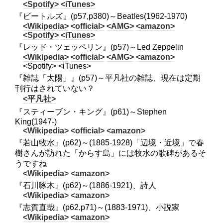
<Spotify>
<iTunes>
『ビートルズ』(p57,p380)～Beatles(1962-1970)
<Wikipedia>
<official>
<AMG>
<amazon>
<Spotify>
<iTunes>
『レッド・ツェッペリン』(p57)～Led Zeppelin
<Wikipedia>
<official>
<AMG>
<amazon>
<Spotify> <iTunes>
『雑誌「太陽」』(p57)～平凡社の雑誌、現在は定期
刊行はされていない？
<平凡社>
『スティーブン・キング』(p61)～Stephen
King(1947-)
<Wikipedia>
<official>
<amazon>
『若山牧水』(p62)～(1885-1928)「辺境・近境」で春
樹さんが訪れた「からす島」には牧水の歌碑があるそ
うですね
<Wikipedia>
<amazon>
『石川啄木』(p62)～(1886-1921)、詩人
<Wikipedia>
<amazon>
『志賀直哉』(p62,p71)～(1883-1971)、小説家
<Wikipedia>
<amazon>