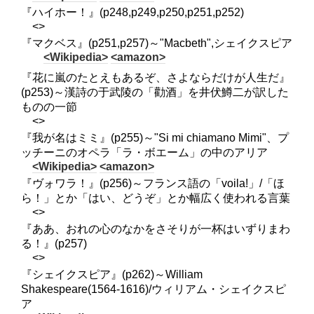
『ハイホー！』(p248,p249,p250,p251,p252)
<>
『マクベス』(p251,p257)～"Macbeth",シェイクスピア
<Wikipedia>
<amazon>
『花に嵐のたとえもあるぞ、さよならだけが人生だ』
(p253)～漢詩の于武陵の「勸酒」を井伏鱒二が訳した
ものの一節
<>
『我が名はミミ』(p255)～"Si mi chiamano Mimi"、プ
ッチーニのオペラ「ラ・ボエーム」の中のアリア
<Wikipedia>
<amazon>
『ヴォワラ！』(p256)～フランス語の「voila!」/「ほ
ら！」とか「はい、どうぞ」とか幅広く使われる言葉
<>
『ああ、おれの心のなかをさそりが一杯はいずりまわ
る！』(p257)
<>
『シェイクスピア』(p262)～William
Shakespeare(1564-1616)/ウィリアム・シェイクスピ
ア