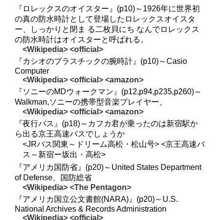
『ロレックスのオイスター』(p10)～1926年に世界初
の真の防水時計として登場したロレックスオイスタ
ー、しっかりと閉ま る二枚貝にち なんでロレックス
の防水時計はオイスターと呼ばれる。
<Wikipedia>
<official>
『カシオのプラスチックの腕時計』(p10)～Casio
Computer
<Wikipedia>
<official>
<amazon>
『ソニーのMDウォークマン』(p12,p94,p235,p260)～
Walkman,ソニーの携帯型音楽プレイヤー、
<Wikipedia>
<official>
<amazon>
『夜行バス』(p18)～カフカ君が乗ったのは新宿駅か
ら出る京王高速バスでしょうか
<JRバス関東～ドリーム高松・松山号> <京王高速バ
ス～新宿ー坂出・高松>
『アメリカ国防省』(p20)～United States Department
of Defense、国防総省
<Wikipedia>
<The Pentagon>
『アメリカ国立公文書館(NARA)』(p20)～U.S.
National Archives & Records Administration
<Wikipedia>
<official>