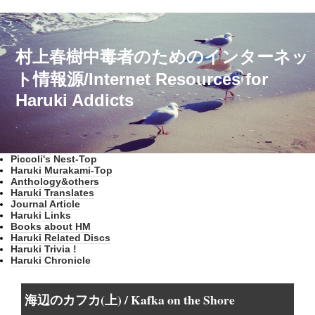
村上春樹中毒者のためのインターネッ
ト情報源/Internet Resources for
Haruki Addicts
Piccoli's Nest-Top
Haruki Murakami-Top
Anthology&others
Haruki Translates
Journal Article
Haruki Links
Books about HM
Haruki Related Discs
Haruki Trivia !
Haruki Chronicle
海辺のカフカ(上) / Kafka on the Shore