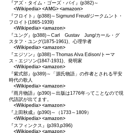
『アズ・タイム・ゴーズ・バイ』(p382)～
<Wikipedia>
<AMG>
<amazon>
『フロイト』(p388)～Sigmund Freud/ジークムント・
フロイト(1865-1939)
<Wikipedia>
<amazon>
『ユング』(p388)～Carl Gustav Jung/カール・グ
スタフ・ユング(1875-1961)、心理学者
<Wikipedia>
<amazon>
『エジソン』(p388)～Thomas Alva Edison/トーマ
ス・エジソン(1847-1931)、発明家
<Wikipedia>
<amazon>
『紫式部』(p389)～「源氏物語」の作者とされる平安
時代の歌人
<Wikipedia>
<amazon>
『雨月物語』(p390)～出版は1776年ってことなので現
代語訳が出てます。
<Wikipedia>
<amazon>
『上田秋成』(p390)～（1733～1809）
<Wikipedia>
<amazon>
『スフィンクス』(p393,p396)
<Wikipedia>
<amazon>