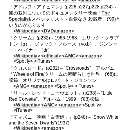
『アドルフ・アイヒマン』(p226,p227,p228,p234)～
彼の裁判についてのドキュメンタリー映画「
The
Specialist
/スペシャリスト～自覚なき 殺戮者」('99)と
いうのがあります
<Wikipedia>
<DVDamazon>
『クリーム』(p232)～1966-1968、エリック・クラプ
トン（g）、ジャック・ブルース（vo,b）、ジンジャ
ー・べ イカー （dr）
<Wikipedia>
<official>
<AMG>
<amazon>
<Spotify> <iTunes>
『クロスロード』(p232)～"Crossroads"、アルバム
「Wheels of Fire/クリームの素晴らしき世界」('68)に
収録、オリジナルはロバート・ジョンソン
<AMG>
<amazon>
<Spotify> <iTunes>
『リトル・レッド・コーヴェット』(p238)～"Little
Red Corvette"、アルバム「1999」('83)収録
<Wikipedia>
<AMG>
<amazon>
<Spotify>
<iTunes>
『ディズニー映画「白雪姫」』(p248)～"Snow White
and the Seven Dwarfs"(1937)
<Wikipedia>
<amazon>