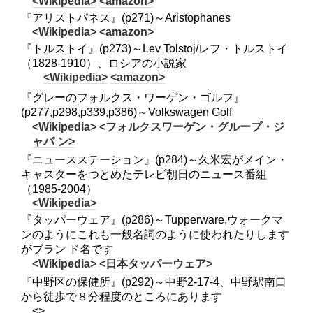
<Wikipedia>
<amazon>
『アリストパネス』(p271)～Aristophanes
<Wikipedia>
<amazon>
『トルストイ』(p273)～Lev Tolstoj/レフ・トルストイ
（1828-1910）、ロシアの小説家
<Wikipedia>
<amazon>
『グレーのフォルクス・ワーゲン・ゴルフ』
(p277,p298,p339,p386)～Volkswagen Golf
<Wikipedia>
<フォルクスワーゲン・グループ・ジ
ャパ ン>
『ニュースステーション』(p284)～久米宏がメイン・
キャスターをつとめたテレビ朝日のニュース番組
（1985-2004）
<Wikipedia>
『タッパーウェア』(p286)～Tupperware,ウォークマ
ンのようにこれも一般名詞のように使われたりします
がブラン ド名です
<Wikipedia>
<日本タッパーウェア>
『中野区の保健所』(p292)～中野2-17-4、中野駅南口
から徒歩で８分程度のところにあります
<>