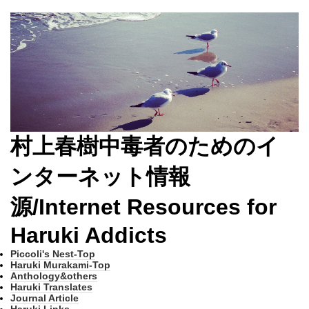
村上春樹中毒者のためのイ
ンターネット情報
源/Internet Resources for
Haruki Addicts
Piccoli's Nest-Top
Haruki Murakami-Top
Anthology&others
Haruki Translates
Journal Article
Haruki Links