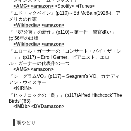
「メインストリーム・ジャズ」』
<AMG>
<amazon>
<Spotify> <iTunes>
『エド・マクベイン』(p110)～Ed McBain(1926-)、ア
メリカの作家
<Wikipedia>
<amazon>
『「87分署」の新作』(p110)～第一作「警官嫌い」
は'56年の出版
<Wikipedia>
<amazon>
『エロール・ガーナーの「コンサート・バイ・ザ・シ
ー」』(p117)～Erroll Garner、ピアニスト、エロー
ル・ガーナーの代表作の一つ
<AMG>
<amazon>
『シーグラムVO』(p117)～Seagram's VO、カナディ
アン・ウイスキー
<KIRIN>
『ヒッチコックの「鳥」』(p117)Alfred Hitchcock"The
Birds"('63)
<IMDb>
<DVDamazon>
雨やどり