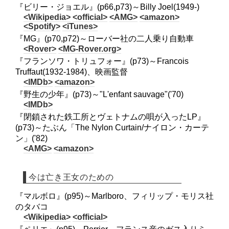
『ビリー・ジョエル』(p66,p73)～Billy Joel(1949-)
<Wikipedia>
<official>
<AMG>
<amazon>
<Spotify>
<iTunes>
『MG』(p70,p72)～ローバー社の二人乗り自動車
<Rover>
<MG-Rover.org>
『フランソワ・トリュフォー』(p73)～Francois
Truffaut(1932-1984)、映画監督
<IMDb>
<amazon>
『野生の少年』(p73)～"L'enfant sauvage"('70)
<IMDb>
『閉鎖された鉄工所とヴェトナムの唄が入ったLP』
(p73)～たぶん「The Nylon Curtain/ナイロン・カーテ
ン」('82)
<AMG>
<amazon>
今は亡き王女のための
『マルボロ』(p95)～Marlboro、フィリップ・モリス社
のタバコ
<Wikipedia>
<official>