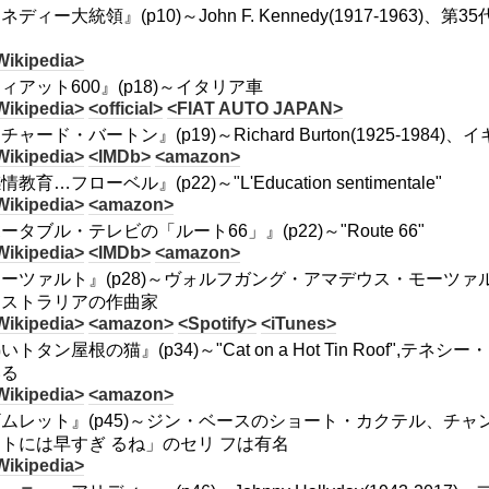
ネディー大統領』(p10)～John F. Kennedy(1917-1963
Wikipedia>
ィアット600』(p18)～イタリア車
Wikipedia>
<official>
<FIAT AUTO JAPAN>
チャード・バートン』(p19)～Richard Burton(1925-1984)
Wikipedia>
<IMDb>
<amazon>
教育…フローベル』(p22)～"L'Education sentimentale"
Wikipedia>
<amazon>
ータブル・テレビの「ルート66」』(p22)～"Route 66"
Wikipedia>
<IMDb>
<amazon>
ーツァルト』(p28)～ヴォルフガング・アマデウス・モーツァルト/Wolfgan
ーストラリアの作曲家
Wikipedia>
<amazon>
<Spotify>
<iTunes>
いトタン屋根の猫』(p34)～"Cat on a Hot Tin Roof
いる
Wikipedia>
<amazon>
ムレット』(p45)～ジン・ベースのショート・カクテル、チ
トには早すぎ るね」のセリ フは有名
Wikipedia>