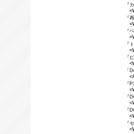
『カ
<
『再
<
『ベ
<
『ト
<
『ピ
<
「D
<
『P
<
『D
<
『D
<
『セ
<