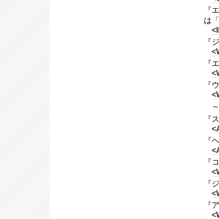
『エ
は「
<
『ジ
<
『エブ
<
『ウッ
<
～
『スピ
<
『ヘイ
<
『コ
<
『ジ
<
『ア
<