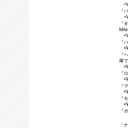
<
『バ
<
『ギ
Mile
<W
『ハ
<
『ヘ
庫で
<
『ロ
<
『マ
<
『モ
<
『ボ
「ナッ