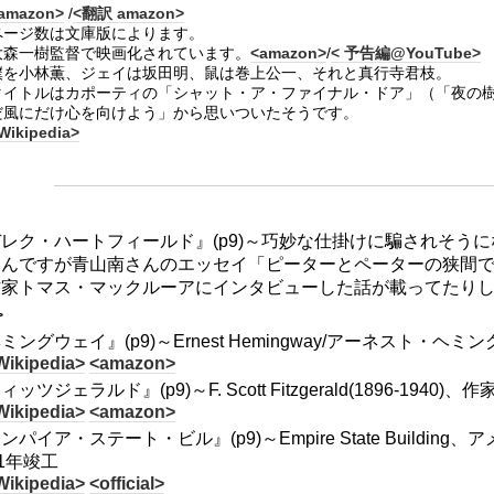
amazon>
/
<翻訳 amazon>
ページ数は文庫版によります。
大森一樹監督で映画化されています。
<amazon>
/
< 予告編@YouTube>
僕を小林薫、ジェイは坂田明、鼠は巻上公一、それと真行寺君枝。
タイトルはカポーティの「シャット・ア・ファイナル・ドア」（「夜の
だ風にだけ心を向けよう」から思いついたそうです。
Wikipedia>
レク・ハートフィールド』(p9)～巧妙な仕掛けに騙されそう
なんですが青山南さんのエッセイ「ピーターとペーターの狭間
作家トマス・マックルーアにインタビューした話が載ってたり
>
ミングウェイ』(p9)～Ernest Hemingway/アーネスト・ヘミングウ
Wikipedia>
<amazon>
ッツジェラルド』(p9)～F. Scott Fitzgerald(1896-1940)、作
Wikipedia>
<amazon>
ンパイア・ステート・ビル』(p9)～Empire State Build
31年竣工
Wikipedia>
<official>