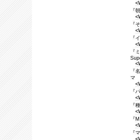
<
『朝日
<
『そ
<
『イ
<
『ミ
Supe
<
『名
マ
<
『パス
<
『種
<
『M
<
『マー
<