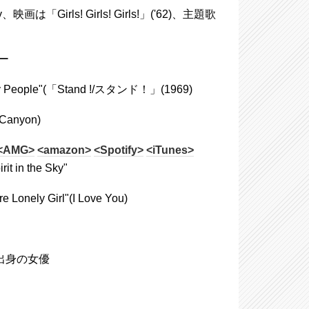
Girls! Girls! Girls!」('62)、主題歌
ー
 People"(「Stand !/スタンド！」(1969)
Canyon)
<AMG>
<amazon>
<Spotify>
<iTunes>
n the Sky"
ly Girl"(I Love You)
リカ出身の女優