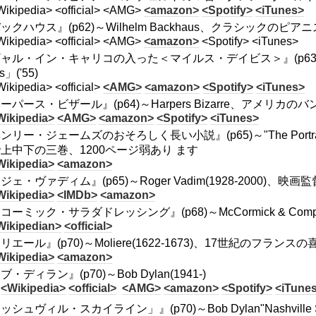
Wikipedia> <official> <AMG>
<amazon>
<Spotify>
<iTunes>
ックハウス』(p62)～Wilhelm Backhaus、クラシックのピア
Wikipedia> <official> <AMG>
<amazon>
<Spotify> <iTunes>
ャル・イン・キャリコの入った＜マイルス・デイビス＞』(p63)～"A Gal i
s」('55)
ikipedia> <official>
<AMG>
<amazon>
<Spotify>
<iTunes>
ーパース・ビザール』(p64)～Harpers Bizarre、アメリカのバ
Wikipedia>
<AMG>
<amazon>
<Spotify>
<iTunes>
ンリー・ジェームズのおそろしく長い小説』(p65)～"The Portra
上中下の三巻、1200ページ弱あり ます
Wikipedia>
<amazon>
ジェ・ヴァディム』(p65)～Roger Vadim(1928-2000)、映画監
Wikipedia>
<IMDb>
<amazon>
コーミック・サラダドレッシング』(p68)～McCormick & Comp
Wikipedian>
<official>
リエール』(p70)～Moliere(1622-1673)、17世紀のフランス
Wikipedia>
<amazon>
ブ・ディラン』(p70)～Bob Dylan(1941-)
<Wikipedia>
<official>
<AMG>
<amazon>
<Spotify>
<iTune
シュヴィル・スカイライン」』(p70)～Bob Dylan"Nashville Sky