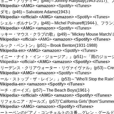
ョニー・アリディー』(p46)～Johnny Hallyday(1943-201
Wikipedia>
<AMG>
<amazon>
<Spotify> <iTunes>
モ』(p46)～Salvatore Adamo(1943-)
Wikipedia>
<official>
<AMG>
<amazon>
<Spotify> <iTunes>
シェル・ポルナレフ』(p46)～Michel Polnareff(1944-)、フ
Wikipedia>
<AMG>
<amazon>
<Spotify> <iTunes>
ッキー・マウス・クラブの歌』(p49)～"Mickey Mouse Mar
Wikipedia>
<official> <AMG>
<amazon>
<Spotify>
<iTunes>
ック・ベントン』(p51)～Brook Benton(1931-1988)
Wikipedia-en>
<AMG>
<amazon>
<Spotify> <iTunes>
イニー・ナイト・イン・ジョージア」』(p51)～「雨のジョージア/Rainy
ikipedia> <official>
<AMG>
<amazon>
<Spotify>
<iTunes>
リーデンス・クリアウォーター・リヴァイヴァル』(p53)～Creedence C
Wikipedia>
<AMG>
<amazon>
<Spotify> <iTunes>
ル・ストップ・ザ・レイン」』(p53)～"Who'll Stop the Rain"(fro
Wikipedia-en>
<amazon>
<Spotify>
<iTunes>
チ・ボーイズ』(p57)～The Beach Boys(1961-)
Wikipedia>
<official>
<AMG>
<amazon>
<Spotify>
<iTunes>
フォルニア・ガールズ』(p57)"California Girls"(from"Summer Day
Wikipedia>
<AMG>
<amazon>
<Spotify>
<iTunes>
ートーベンのピアノ・コンチェルトの３番…グレン・グールド…