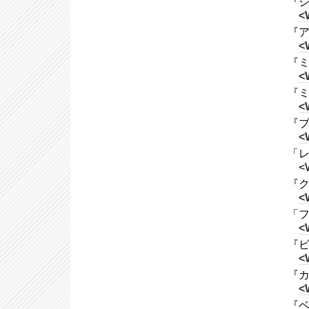
『ジ
<
『アダ
<
『ミ
<
『ミ
<
『ブル
<
「レ
<W
『ク
<
「フー
<
『ビー
<
『カリ
<
『ベ