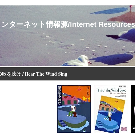
ト情報源/Internet Resources for 
歌を聴け / Hear The Wind Sing