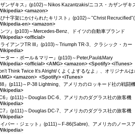
ザンザキス』(p102)～Nikos Kazantzakis/ニコス・カザンザキ
Wikipedia>
<amazon>
び十字架にかけられたキリスト』(p102)～"Christ Recrucified"(1
Wikipedia-en>
<amazon>
ンツ』(p103)～Mercedes-Benz、ドイツの自動車ブランド
Wikipedia>
<official>
ライアンフTR III』(p103)～Triumph TR-3、クラシック・カー
Wikipedia>
ーター・ポール＆マリー』(p110)～Peter,Paul&Mary
Wikipedia>
<official>
<AMG>
<amazon>
<Spotify>
<iTunes>
on't Think Twice It's Alright/くよくよするなよ」、オリ
AMG>
<amazon>
<Spotify>
<iTunes>
38』(p111)～P-38 Lightning、アメリカのロッキード社の戦闘
Wikipedia>
C6』(p111)～Douglas DC-6、アメリカのダグラス社の旅客機
Wikipedia>
C7』(p111)～Douglas DC-7、アメリカのダグラス社の旅客機
Wikipedia>
イバー・ジェット』(p111)～F-86(Sabre)、アメリカのノ
Wikipedia>