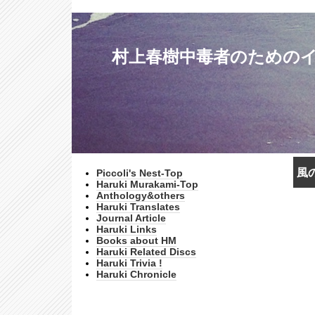
村上春樹中毒者のためのインターネッ
風の
Piccoli's Nest-Top
Haruki Murakami-Top
Anthology&others
Haruki Translates
Journal Article
Haruki Links
Books about HM
Haruki Related Discs
Haruki Trivia !
Haruki Chronicle