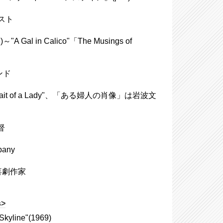
ニスト
n Calico"「The Musings of
ンド
it of a Lady"、「ある婦人の肖像」は岩波文
督
any
の喜劇作家
s>
line"(1969)