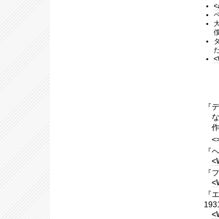
<
<
『デ
<
『ヘ
<
『フィ
<
『エ
19
<