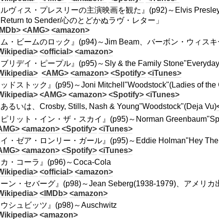
ルヴィス・プレスリーの主演映画を観た』(p92)～Elvis Presley、映画は「
Return to Sender/心のとどかぬラヴ・レター」
IMDb>
<AMG>
<amazon>
ム・ビームのロック』(p94)～Jim Beam、バーボン・ウィスキ
Wikipedia>
<official>
<amazon>
リデイ・ピープル』(p95)～Sly & the Family Stone"Everyday
Wikipedia>
<AMG>
<amazon>
<Spotify>
<iTunes>
ドストック』(p95)～Joni Mitchell"Woodstock"(Ladies of the 
Wikipedia>
<AMG>
<amazon>
<Spotify>
<iTunes>
あるいは、Crosby, Stills, Nash & Young"Woodstock"(Deja Vu)
リット・イン・ザ・スカイ』(p95)～Norman Greenbaum"Spirit i
AMG>
<amazon>
<Spotify>
<iTunes>
・ゼア・ロンリー・ガール』(p95)～Eddie Holman"Hey There Lone
AMG>
<amazon>
<Spotify>
<iTunes>
カ・コーラ』(p96)～Coca-Cola
Wikipedia>
<official>
<amazon>
ーン・セバーグ』(p98)～Jean Seberg(1938-1979)、アメ
Wikipedia>
<IMDb>
<amazon>
ウシュビッツ』(p98)～Auschwitz
Wikipedia>
<amazon>