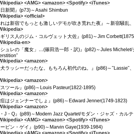
Wikipedia>
<AMG>
<amazon>
<Spotify>
<iTunes>
新聞』(p73)～Asahi Shimbun
Wikipedia>
<official>
れは新宿でもっとも激しいデモが吹き荒れた夜』～新宿騒乱、19
Wikipedia>
ギリス人のジム・コルヴェット大佐』(p81)～Jim Corbett(1875-
Wikipedia-en>
シュレの「魔女」…(篠田浩一郎・訳)』(p82)～Jules Michelet/ジュー
rstition"
Wikipedia>
<amazon>
犬ラッシーだったな。もちろん初代のね。』(p86)～"Lassi
Wikipedia>
<amazon>
ツール』(p86)～Louis Pasteur(1822-1895)
Wikipedia>
<amazon>
痘はジェンナーでしょ』(p86)～Edward Jenner(1749-1823)
Wikipedia>
<amazon>
・J・Q』(p89)～Modern Jazz Quartet/モダン・ジャズ・カル
Wikipedia>
<AMG>
<amazon>
<Spotify>
<iTunes>
ビン・ゲイ』(p90)～Marvin Gaye(1939-1984)
Wikipedia>
<AMG>
<amazon>
<Spotify>
<iTunes>