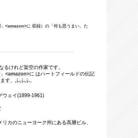
樹」
<amazon>
に 収録）の「何も思うまい。た
になるけれど架空の作家です。
で」
<amazon>
に はハートフィールドの伝記
します、ふふふ。
ェイ(1899-1961)
家
ing、アメリカのニューヨーク州にある高層ビル、