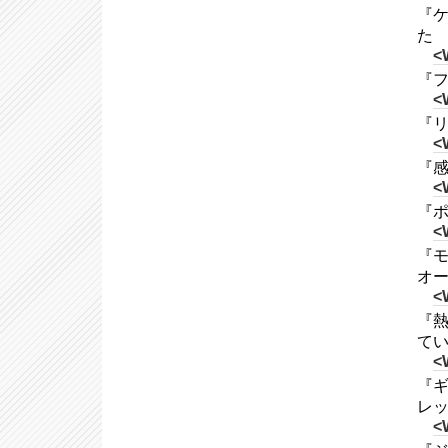
『ケ
た
<
『フ
<
『リ
<
『感情
<
『ポ
<
『モ
オ
<
『熱
て
<
『ギ
レッ
<