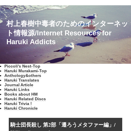
村上春樹中毒者のためのインターネッ
ト情報源/Internet Resources for
Haruki Addicts
Piccoli's Nest-Top
Haruki Murakami-Top
Anthology&others
Haruki Translates
Journal Article
Haruki Links
Books about HM
Haruki Related Discs
Haruki Trivia !
Haruki Chronicle
騎士団長殺し 第2部「遷ろうメタファー編」/