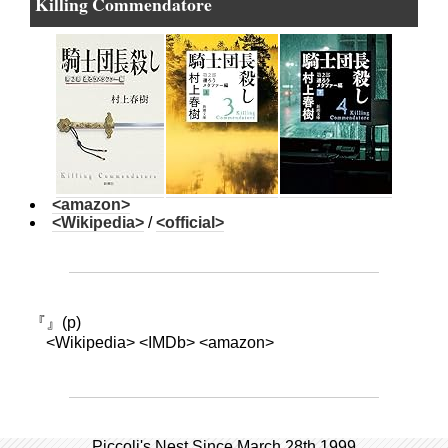
Killing Commendatore
<amazon>
<Wikipedia>
/
<official>
『』(p)
<Wikipedia> <IMDb> <amazon>
Piccoli's Nest Since March 28th,1999