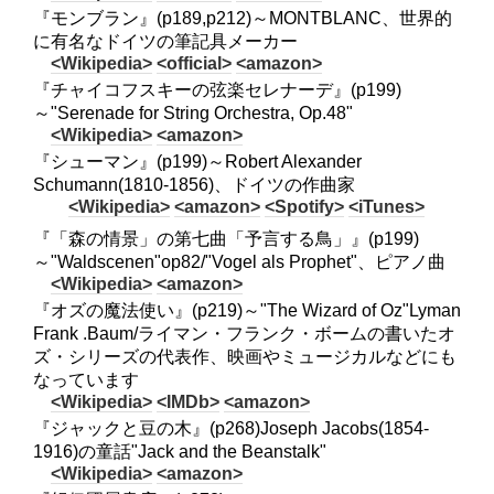
『モンブラン』(p189,p212)～MONTBLANC、世界的
に有名なドイツの筆記具メーカー
<Wikipedia>
<official>
<amazon>
『チャイコフスキーの弦楽セレナーデ』(p199)
～"Serenade for String Orchestra, Op.48"
<Wikipedia>
<amazon>
『シューマン』(p199)～Robert Alexander
Schumann(1810-1856)、ドイツの作曲家
<Wikipedia>
<amazon>
<Spotify>
<iTunes>
『「森の情景」の第七曲「予言する鳥」』(p199)
～"Waldscenen"op82/"Vogel als Prophet"、ピアノ曲
<Wikipedia>
<amazon>
『オズの魔法使い』(p219)～"The Wizard of Oz"Lyman
Frank .Baum/ライマン・フランク・ボームの書いたオ
ズ・シリーズの代表作、映画やミュージカルなどにも
なっています
<Wikipedia>
<IMDb>
<amazon>
『ジャックと豆の木』(p268)Joseph Jacobs(1854-
1916)の童話"Jack and the Beanstalk"
<Wikipedia>
<amazon>