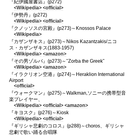
『紀伊國屋書店』(p272)
<Wikipedia>
<official>
『伊勢丹』(p272)
<Wikipedia>
<official>
『クノッソスの宮殿』(p273)～Knossos Palace
<Wikipedia>
『カザンザキス』(p273)～Nikos Kazantzakis/ニコ
ス・カザンザキス(1883-1957)
<Wikipedia>
<amazon>
『その男ゾルバ』(p273)～"Zorba the Greek"
<Wikipedia>
<amazon>
『イラクリオン空港』(p274)～Heraklion International
Airport
<official>
『ウォークマン』(p275)～Walkman,ソニーの携帯型音
楽プレイヤー、
<Wikipedia>
<official>
<amazon>
『キヨスク』(p276)～Kiosk
<Wikipedia>
<official>
『ギリシャ悲劇のコロス』(p288)～choros、ギリシャ
悲劇で歌い踊る合唱隊