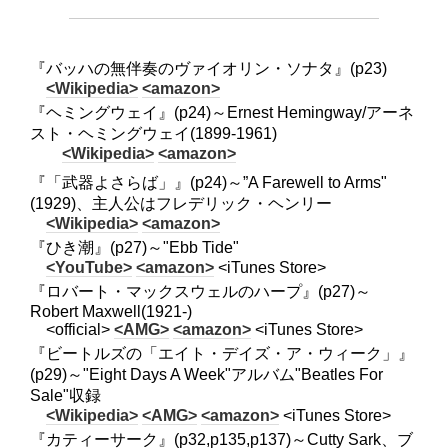
『バッハの無伴奏のヴァイオリン・ソナタ』(p23)
<Wikipedia>
<amazon>
『ヘミングウェイ』(p24)～Ernest Hemingway/アーネ
スト・ヘミングウェイ(1899-1961)
<Wikipedia>
<amazon>
『「武器よさらば」』(p24)～”A Farewell to Arms"
(1929)、主人公はフレデリック・ヘンリー
<Wikipedia>
<amazon>
『ひき潮』(p27)～"Ebb Tide"
<YouTube>
<amazon>
<iTunes Store>
『ロバート・マックスウェルのハープ』(p27)～
Robert Maxwell(1921-)
<official>
<AMG>
<amazon>
<iTunes Store>
『ビートルズの「エイト・デイズ・ア・ウィーク」』
(p29)～"Eight Days A Week"アルバム"Beatles For
Sale"収録
<Wikipedia>
<AMG>
<amazon>
<iTunes Store>
『カティーサーク』(p32,p135,p137)～Cutty Sark、ブ