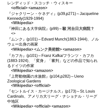
レンディッド・スコッチ・ウィスキー
<official>
<amazon>
『ジャクリーン・ケネディ』(p39,p271)～Jacqueline
Kennedy(1929-1994)
<Wikipedia>
『神田にある大学病院』(p99)～
駿 河台日大病院？
<>
『ムンク』(p101)～Edvard Munch(1863-1944)、ノル
ウェー出身の画家
<Wikipedia>
<ムンク美術館>
<amazon>
『カフカ』(p101)～Franz Kafka/フランツ・カフカ
(1883-1924)、「変身」「審判」などの作品で知られ
るドイツの作家
<Wikipedia>
<amazon>
『上野動物園の水族館』(p104,p282)～Ueno
Zoological Gardens
<Wikipedia>
<official>
『セントルイス・カージナルス』(p173)～St. Louis
Cardinals、アメリカ大リーグ・ナショナル・リーグ
中地区
<Wikipedia>
<official>
<amazon>