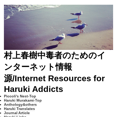
村上春樹中毒者のためのイ
ンターネット情報
源/Internet Resources for
Haruki Addicts
Piccoli's Nest-Top
Haruki Murakami-Top
Anthology&others
Haruki Translates
Journal Article
Haruki Links