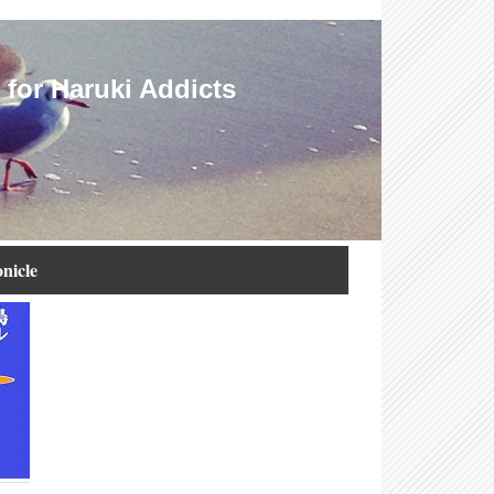
Haruki Addicts
icle