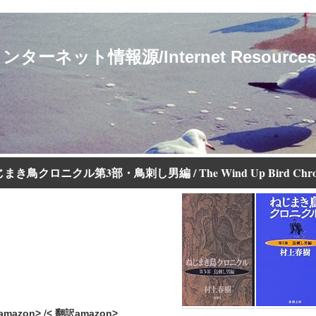
ト情報源/Internet Resources for 
まき鳥クロニクル第3部・鳥刺し男編 / The Wind Up Bird Chron
amazon>
/
< 翻訳amazon>