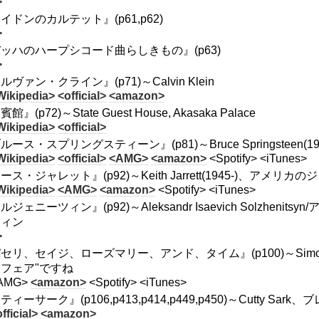
>
イドンのカルテット』(p61,p62)
>
ッハのハープシコード曲らしきもの』(p63)
>
ルヴァン・クライン』(p71)～Calvin Klein
Wikipedia>
<official>
<amazon>
館』(p72)～State Guest House, Akasaka Palace
Wikipedia>
<official>
ルース・スプリングスティーン』(p81)～Bruce Springsteen(194
Wikipedia>
<official>
<AMG>
<amazon>
<Spotify> <iTunes>
ース・ジャレット』(p92)～Keith Jarrett(1945-)、アメリ
Wikipedia>
<AMG>
<amazon>
<Spotify> <iTunes>
ルジェニーツィン』(p92)～Aleksandr Isaevich Solzhe
ツィン
>
セリ、セイジ、ローズマリー、アンド、タイム』(p100)～Simon And Ga
フェア"ですね
AMG>
<amazon>
<Spotify> <iTunes>
ティーサーク』(p106,p413,p414,p449,p450)～Cutty
fficial>
<amazon>