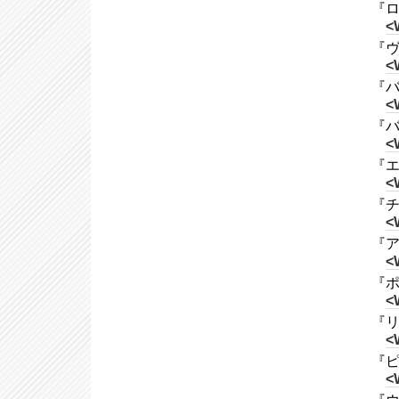
『ロ
<
『ヴ
<
『バ
<
『バリ
<
『エ
<
『チャ
<
『ア
<
『ポ
<
『リ
<
『ピ
<