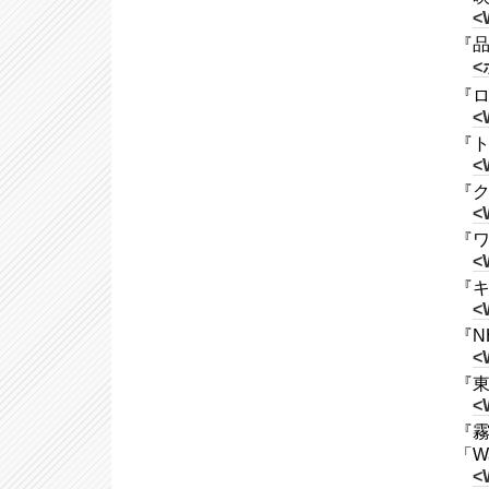
<
『品
<
『ロッ
<
『ト
<
『ク
<
『ワ
<
『キ
<
『NH
<
『東
<
『霧
「Wa
<