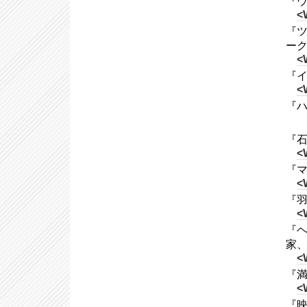
『ウ
<
『ツ
ー
<
『イ
<
『ハ
『石
<
『マ
<
『羽
<
『ヘ
家、C
<
『満
<
『映