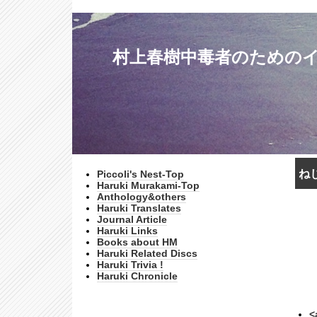
村上春樹中毒者のためのインターネッ
ねじ
Piccoli's Nest-Top
Haruki Murakami-Top
Anthology&others
Haruki Translates
Journal Article
Haruki Links
Books about HM
Haruki Related Discs
Haruki Trivia !
Haruki Chronicle
<