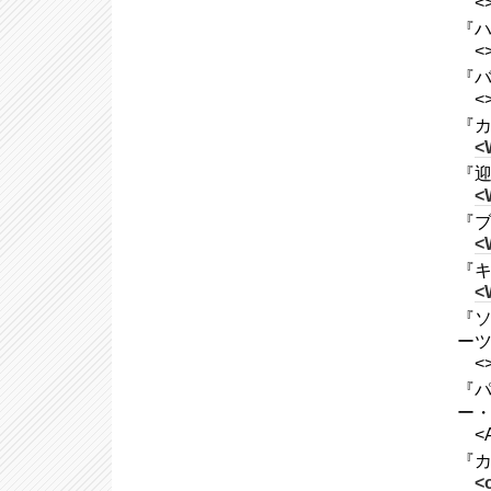
<
『ハ
<
『バ
<
『カ
<
『迎賓
<
『ブ
<
『キ
<
『ソ
ー
<
『パ
ー・
<
『カ
<o