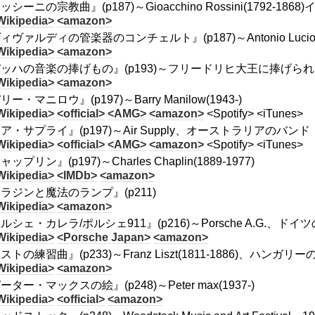
ッシーニの宗教曲』(p187)～Gioacchino Rossini(1792-
Wikipedia>
<amazon>
ィヴァルディの管楽器のコンチェルト』(p187)～Antonio Lucio Viva
Wikipedia>
<amazon>
ッハの音楽の捧げもの』(p193)～フリードリヒ大王に捧げられたBMV.1079
Wikipedia>
<amazon>
ー・マニロウ』(p197)～Barry Manilow(1943-)
Wikipedia>
<official>
<AMG>
<amazon>
<Spotify> <iTunes>
ア・サプライ』(p197)～Air Supply、オーストラリアのバンド
Wikipedia>
<official>
<AMG>
<amazon>
<Spotify> <iTunes>
ップリン』(p197)～Charles Chaplin(1889-1977)
Wikipedia>
<IMDb>
<amazon>
ラジンと魔法のランプ』(p211)
Wikipedia>
<amazon>
ルシェ・カレラ/ポルシェ911』(p216)～Porsche A.G.、
Wikipedia>
<Porsche Japan>
<amazon>
ストの練習曲』(p233)～Franz Liszt(1811-1886)、
Wikipedia>
<amazon>
ーター・マックスの絵』(p248)～Peter max(1937-)
Wikipedia>
<official>
<amazon>