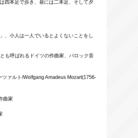
朝には四本足で歩き、昼には二本足、そして夕
不至」、小人は一人でいるとよくないことをし
50)、大バッハとも呼ばれるドイツの作曲家、バロック音
olfgang Amadeus Mozart(1756-
の作曲家
家