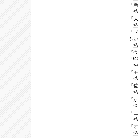
『新
<
『大
<
『ブ
もい
<
『今
19
<
『モ
<
『佐
<
『か
<
『エ
<
『オ
<