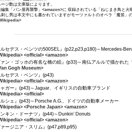
ページ数は文庫版によります。
短編集「パン屋再襲撃」
<amazon>
に 収録されている「ねじまき鳥と火
鳥刺し男は本文中にも書かれていますがモーツァルトのオペラ「魔笛」
Wikipedia>
ルセデス・ベンツの500SEL』(p22,p23,p180)～Mercede
Wikipedia>
<official>
<amazon>
ァン・ゴッホの有名な橋の絵』(p33)～南仏アルルで描かれ
Van Gogh Museum>
ルセデス・ベンツ』(p43)
Wikipedia>
<official>
<amazon>
ャガー』(p43)～Jaguar、イギリスの自動車ブランド
Wikipedia>
<official>
ルシェ』(p43)～Porsche A.G.、ドイツの自動車メーカー
Wikipedia>
<Porsche Japan>
<amazon>
ンキン・ドーナツ』(p44)～Dunkin' Donuts
Wikipedia>
<official>
<amazon>
ァージニア・スリム』(p47,p89,p95)