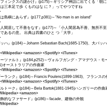
フィンクスの謎かけ』(p175)～ギリシア神話に出てくる「
は三本足で歩 くものはな に？」ってやつですね
>
島嶼にあらず』(p177,p381)～"No man is an island"
>
人閑居して不善をなす』(p177)～「小人閑居為不善、無所
であるの意。 出典は四書のひと つ「大学」
>
ッハ』(p184)～Johann Sebastian Bach(1685-17
<Wikipedia>
<amazon>
<Spotify>
<iTunes>
ーツァルト』(p184,p252)～ヴォルフガング・アマデウス・モーツァルト/W
91)オーストラリアの作曲家
<Wikipedia>
<amazon>
<Spotify>
<iTunes>
ーランク』(p184)～Francis Poulenc(1899-1963)、フランス
<Wikipedia>
<amazon>
<Spotify>
<iTunes>
ルトーク』(p184)～Bela Bartok(1881-1945)ハンガリーの作曲
Wikipedia>
<amazon>
飾的なファサード』(p186)～facade、建物の外観
Wikipedia>