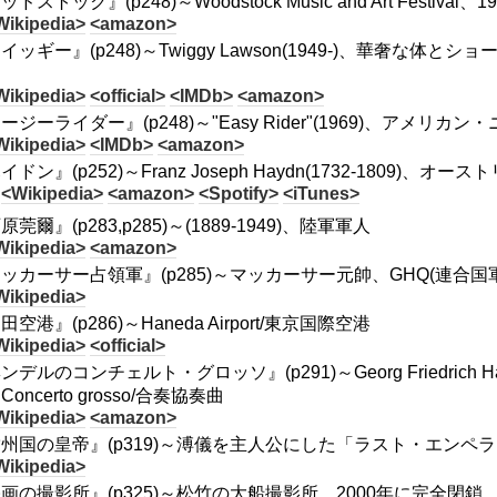
ッドストック』(p248)～Woodstock Music and Art Fest
Wikipedia>
<amazon>
イッギー』(p248)～Twiggy Lawson(1949-)、華奢
ク
Wikipedia>
<official>
<IMDb>
<amazon>
ージーライダー』(p248)～"Easy Rider"(1969)、アメ
Wikipedia>
<IMDb>
<amazon>
イドン』(p252)～Franz Joseph Haydn(1732-1809)、オ
<Wikipedia>
<amazon>
<Spotify>
<iTunes>
原莞爾』(p283,p285)～(1889-1949)、陸軍軍人
Wikipedia>
<amazon>
ッカーサー占領軍』(p285)～マッカーサー元帥、GHQ(連合国
Wikipedia>
田空港』(p286)～Haneda Airport/東京国際空港
Wikipedia>
<official>
ンデルのコンチェルト・グロッソ』(p291)～Georg Friedrich H
oncerto grosso/合奏協奏曲
Wikipedia>
<amazon>
州国の皇帝』(p319)～溥儀を主人公にした「ラスト・エンペ
Wikipedia>
画の撮影所』(p325)～松竹の大船撮影所、2000年に完全閉鎖