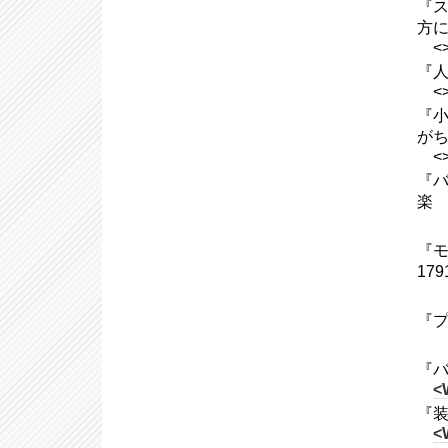
『ス
方に
<
『人は
<
『小
がち
<
『バ
楽
『モ
17
『プ
『バ
<
『装
<