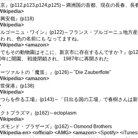
京』(p112,p123,p124,p125)～満洲国の首都、現在の長
Wikipedia>
興安嶺』(p118)
Wikipedia>
ルゴーニュ・ワイン』(p122)～フランス・ブルゴーニュ地方産の
わ れ、色の名前にも なってますね。
Wikipedia>
<amazon>
でもその動物園はそこに、新京市に存在するんですか？』(p1
40年に開園、 戦後閉鎖され、 1987年に再開された
>
ーツァルトの「魔笛」』(p126)～"Die Zauberflote"
Wikipedia>
<amazon>
世保港』(p138)
Wikipedia>
つらを作る工場』(p143)～「日出る国の工場」で春樹さん
>
クトプラズマ』(p162)～ectoplasm
Wikipedia>
ズモンド・ブラザーズ』(p162)～Osmond Brothers
Wikipedia-en>
<official>
<AMG>
<amazon>
<Spotify> <iTunes