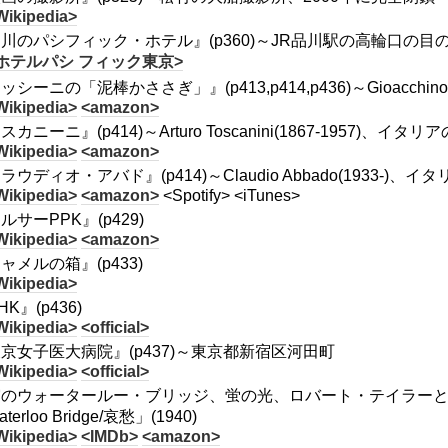
Wikipedia>
川のパシフィック・ホテル』(p360)～JR品川駅の高輪口の目
ホテルパシ フィック東京>
シーニの「泥棒かささぎ」』(p413,p414,p436)～Gioacchino Ross
Wikipedia>
<amazon>
スカニーニ』(p414)～Arturo Toscanini(1867-1957)、イタ
Wikipedia>
<amazon>
ラウディオ・アバド』(p414)～Claudio Abbado(1933-)
Wikipedia>
<amazon>
<Spotify> <iTunes>
ルサーPPK』(p429)
Wikipedia>
<amazon>
ャメルの箱』(p433)
Wikipedia>
K』(p436)
Wikipedia>
<official>
京女子医大病院』(p437)～東京都新宿区河田町
Wikipedia>
<official>
のウォータールー・ブリッジ、蛍の光、ロバート・テイラーとヴ
terloo Bridge/哀愁」(1940)
Wikipedia>
<IMDb>
<amazon>