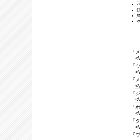
<
『メ
<
『ヴ
<
『メ
<
『ジ
<
『ポ
<
『ダ
<
『ヴ