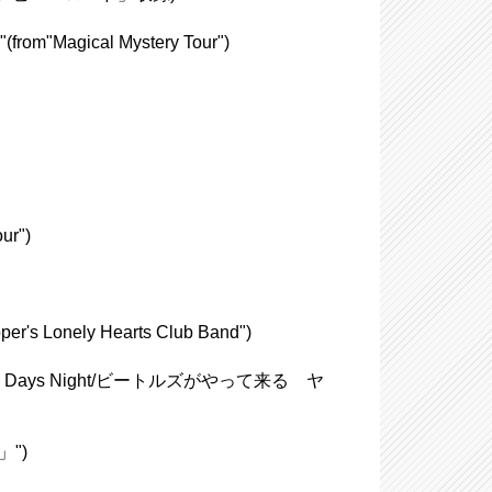
m"Magical Mystery Tour")
ur")
s Lonely Hearts Club Band")
ard Days Night/ビートルズがやって来る ヤ
」")