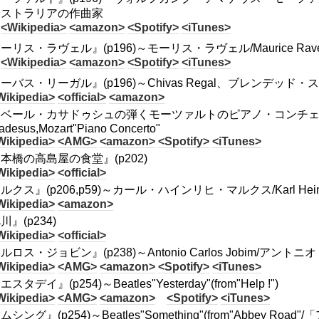
ーストラリアの作曲家
<Wikipedia>
<amazon>
<Spotify>
<iTunes>
ーリス・ラヴェル』(p196)～モーリス・ラヴェル/Maurice Rave
<Wikipedia>
<amazon>
<Spotify>
<iTunes>
ーバス・リーガル』(p196)～Chivas Regal、ブレンデッ
Wikipedia>
<official>
<amazon>
ベール・カサドゥシュの弾くモーツァルトのピアノ・コンチェルト』(
adesus,Mozart"Piano Concerto"
Wikipedia>
<AMG>
<amazon>
<Spotify>
<iTunes>
本橋の高島屋の食堂』(p202)
Wikipedia>
<official>
ルクス』(p206,p59)～カール・ハインリヒ・マルクス/Karl Heinrich
Wikipedia>
<amazon>
川』(p234)
Wikipedia>
<official>
ルロス・ジョビン』(p238)～Antonio Carlos Jobim/アントニ
Wikipedia>
<AMG>
<amazon>
<Spotify>
<iTunes>
スタデイ』(p254)～Beatles"Yesterday"(from"Help !")
Wikipedia>
<AMG>
<amazon>
<Spotify>
<iTunes>
シング』(p254)～Beatles"Something"(from"Abbey Ro