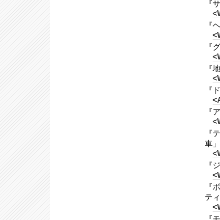
『サ
<
『ヘ
<
『グレ
<
『地
<
『ド
<
『ア
<
『テ
車
<
『ジョ
<
『ボ
テ
<
『モ