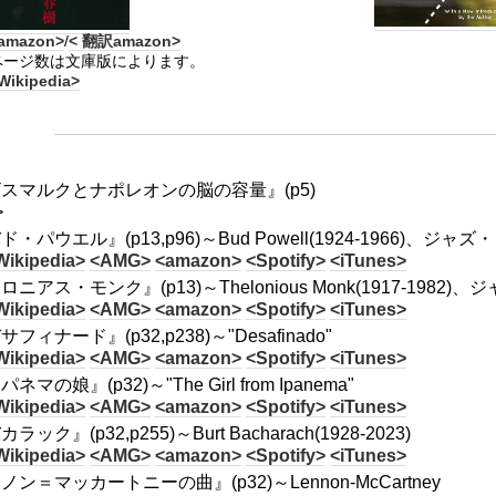
amazon>
/
< 翻訳amazon>
ページ数は文庫版によります。
Wikipedia>
スマルクとナポレオンの脳の容量』(p5)
>
ド・パウエル』(p13,p96)～Bud Powell(1924-1966)、ジ
Wikipedia>
<AMG>
<amazon>
<Spotify>
<iTunes>
ロニアス・モンク』(p13)～Thelonious Monk(1917-1982
Wikipedia>
<AMG>
<amazon>
<Spotify>
<iTunes>
サフィナード』(p32,p238)～"Desafinado"
Wikipedia>
<AMG>
<amazon>
<Spotify>
<iTunes>
ネマの娘』(p32)～"The Girl from Ipanema"
Wikipedia>
<AMG>
<amazon>
<Spotify>
<iTunes>
ラック』(p32,p255)～Burt Bacharach(1928-2023)
Wikipedia>
<AMG>
<amazon>
<Spotify>
<iTunes>
ノン＝マッカートニーの曲』(p32)～Lennon-McCartney