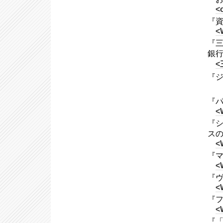
<o
『資本
<
『三
銀行
<
『ジ
『パ
<
『シ
ス
<
『マ
<
『ヴ
<
『フ
<
『「八