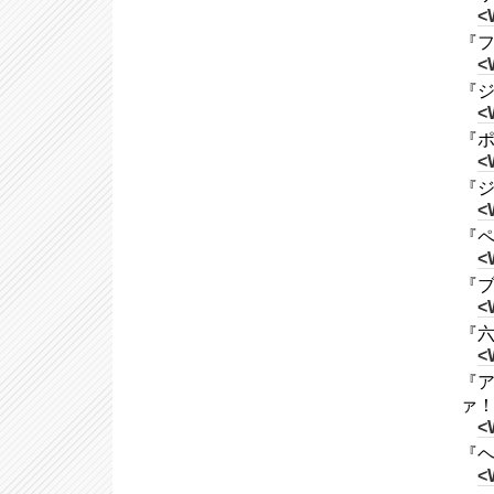
<
『フー
<
『ジョ
<
『ポ
<
『ジョ
<
『ペニ
<
『ブラ
<
『六十
<
『ア
ァ！
<
『ヘ
<