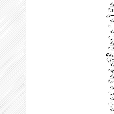
<
『オ
ハ
<
『ニ
<
『デ
<
『プ
のは
り
<
『マ
<
『ペ
<
『カイ
<
『ト
<