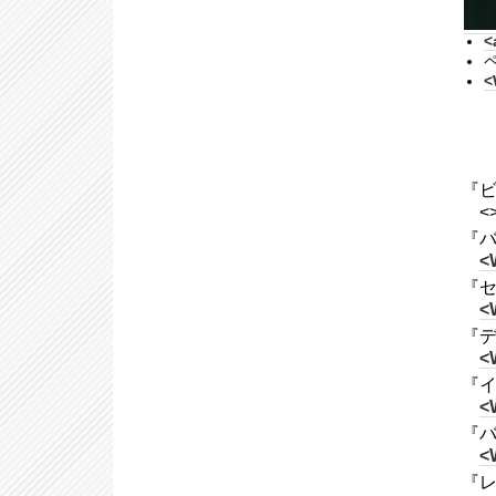
<
<
『ビ
<
『バ
<
『セ
<
『デ
<
『イパ
<
『バカ
<
『レ