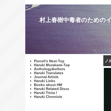
村上春樹中毒者のためのインターネッ
ノル
Piccoli's Nest-Top
Haruki Murakami-Top
Anthology&others
Haruki Translates
Journal Article
Haruki Links
Books about HM
Haruki Related Discs
Haruki Trivia !
Haruki Chronicle