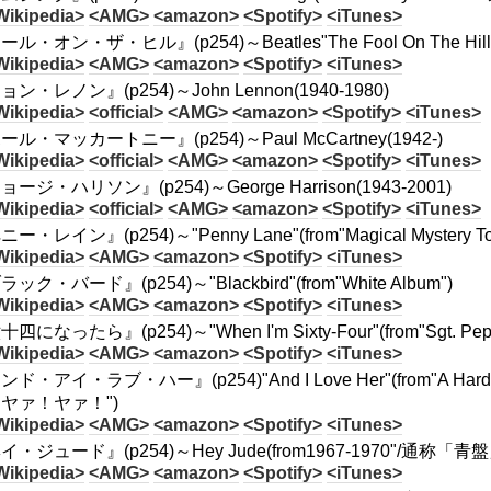
Wikipedia>
<AMG>
<amazon>
<Spotify>
<iTunes>
ル・オン・ザ・ヒル』(p254)～Beatles"The Fool On The Hill"(fro
Wikipedia>
<AMG>
<amazon>
<Spotify>
<iTunes>
ン・レノン』(p254)～John Lennon(1940-1980)
Wikipedia>
<official>
<AMG>
<amazon>
<Spotify>
<iTunes>
ール・マッカートニー』(p254)～Paul McCartney(1942-)
Wikipedia>
<official>
<AMG>
<amazon>
<Spotify>
<iTunes>
ージ・ハリソン』(p254)～George Harrison(1943-2001)
Wikipedia>
<official>
<AMG>
<amazon>
<Spotify>
<iTunes>
ー・レイン』(p254)～"Penny Lane"(from"Magical Mystery To
Wikipedia>
<AMG>
<amazon>
<Spotify>
<iTunes>
ック・バード』(p254)～"Blackbird"(from"White Album")
Wikipedia>
<AMG>
<amazon>
<Spotify>
<iTunes>
四になったら』(p254)～"When I'm Sixty-Four"(from"Sgt. Pepper'
Wikipedia>
<AMG>
<amazon>
<Spotify>
<iTunes>
ンド・アイ・ラブ・ハー』(p254)"And I Love Her"(from"A H
ヤァ！ヤァ！")
Wikipedia>
<AMG>
<amazon>
<Spotify>
<iTunes>
イ・ジュード』(p254)～Hey Jude(from1967-1970"/通称「青盤
Wikipedia>
<AMG>
<amazon>
<Spotify>
<iTunes>