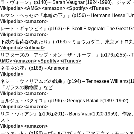
ラ・ヴォーン』(p140)～Sarah Vaughan(1924-1990)、
Wikipedia>
<AMG>
<amazon>
<Spotify>
<iTunes>
ルマン・ヘッセの「車輪の下」』(p156)～Hermann Hesse "Unter
Wikipedia>
<amazon>
ート・ギャツビイ』(p163)～F. Scott Fitzgerald"The Great Gat
Wikipedia>
<amazon>
下鉄の茗荷谷のあたり』(p163)～ミョウガダニ、東京メト
Wikipedia>
<official>
リフターズの「アップ・オン・ザ・ルーフ」』(p176,p255)～The Drift
AMG>
<amazon>
<Spotify>
<iTunes>
ネモネの花』(p188)～Anemone
Wikipedia>
ネシー・ウィリアムズの戯曲』(p194)～Tennessee Williams
」「ガラスの動物園」など
Wikipedia>
<amazon>
ルジュ・バタイユ』(p196)～Georges Bataille(1897-1962)
Wikipedia>
<amazon>
リス・ヴィアン』(p196,p201)～Boris Vian(1920-1
ィスト
Wikipedia>
<amazon>
ーツァルト』(p196)～ヴォルフガング・アマデウス・モーツァルト/Wolfga