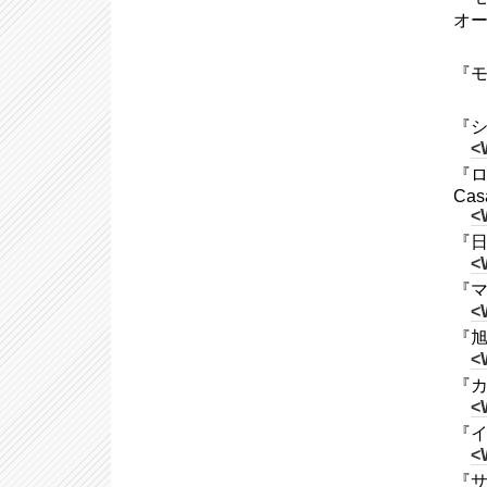
オ
『モ
『シ
<
『ロ
Cas
<
『日
<
『マ
<
『旭
<
『カ
<
『イエ
<
『サム