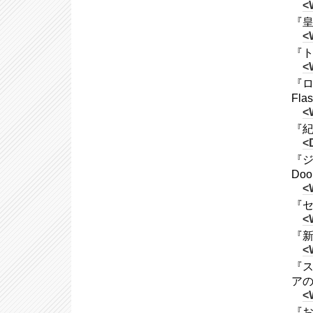
<
『皇
<
『ト
<
『ロ
Fl
<
『紀
<
『ジム
Doo
<
『セ
<
『新宿
<
『ス
ア
<
『お