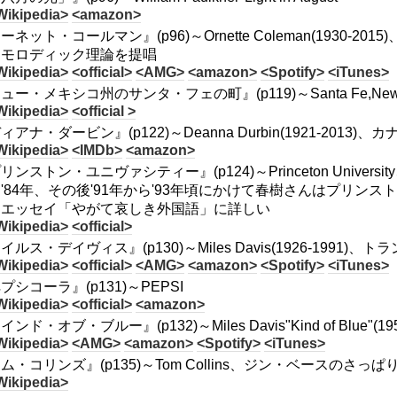
Wikipedia>
<amazon>
ーネット・コールマン』(p96)～Ornette Coleman(1930
ーモロディック理論を提唱
Wikipedia>
<official>
<AMG>
<amazon>
<Spotify>
<iTunes>
ュー・メキシコ州のサンタ・フェの町』(p119)～Santa Fe,New 
Wikipedia>
<official >
ィアナ・ダービン』(p122)～Deanna Durbin(1921-20
Wikipedia>
<IMDb>
<amazon>
リンストン・ユニヴァシティー』(p124)～Princeton Univ
'84年、その後'91年から'93年頃にかけて春樹さんはプリン
はエッセイ「やがて哀しき外国語」に詳しい
Wikipedia>
<official>
イルス・デイヴィス』(p130)～Miles Davis(1926-1991
Wikipedia>
<official>
<AMG>
<amazon>
<Spotify>
<iTunes>
プシコーラ』(p131)～PEPSI
Wikipedia>
<official>
<amazon>
ンド・オブ・ブルー』(p132)～Miles Davis"Kind of Blue"(195
Wikipedia>
<AMG>
<amazon>
<Spotify>
<iTunes>
ム・コリンズ』(p135)～Tom Collins、ジン・ベースのさ
Wikipedia>