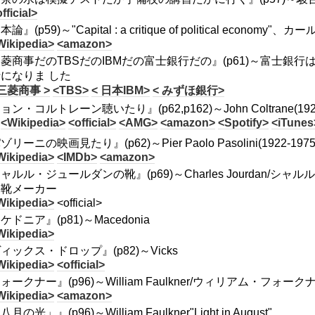
fficial>
論』(p59)～"Capital : a critique of political econo
Wikipedia>
<amazon>
菱商事だのTBSだのIBMだの富士銀行だの』(p61)～富士
になりま した
三菱商事 >
<TBS>
< 日本IBM>
< みずほ銀行>
ョン・コルトレーン聴いたり』(p62,p162)～John Coltrane(
<Wikipedia>
<official>
<AMG>
<amazon>
<Spotify>
<iTunes
ゾリーニの映画見たり』(p62)～Pier Paolo Pasolini(1922
Wikipedia>
<IMDb>
<amazon>
ャルル・ジュールダンの靴』(p69)～Charles Jourdan/
の靴メーカー
Wikipedia>
<official>
ケドニア』(p81)～Macedonia
Wikipedia>
ィックス・ドロップ』(p82)～Vicks
Wikipedia>
<official>
ォークナー』(p96)～William Faulkner/ウィリアム・フォーク
Wikipedia>
<amazon>
月の光」』(p96)～William Faulkner"Light in August"