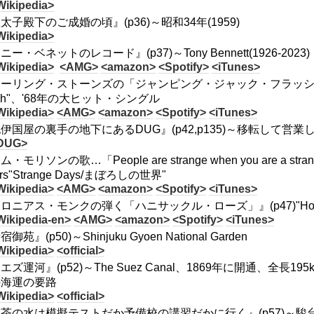
Wikipedia>
太子殿下のご成婚の頃』(p36)～昭和34年(1959)
Wikipedia>
ニー・ベネットのレコード』(p37)～Tony Bennett(1926-2023)
Wikipedia>
<AMG>
<amazon>
<Spotify>
<iTunes>
ーリング・ストーンズの「ジャンピング・ジャック・フラッシュ」』(p37)～R
ash"、'68年の大ヒット・シングル
Wikipedia>
<AMG>
<amazon>
<Spotify>
<iTunes>
伊国屋の裏手の地下にあるDUG』(p42,p135)～移転して営業
DUG>
・モリソンの歌…「People are strange when you are a stranger
rs"Strange Days/まぼろしの世界"
Wikipedia>
<AMG>
<amazon>
<Spotify>
<iTunes>
ロニアス・モンクの弾く「ハニサックル・ローズ」』(p47)"Honeysuckle
Wikipedia-en>
<AMG>
<amazon>
<Spotify>
<iTunes>
御苑』(p50)～Shinjuku Gyoen National Garden
Wikipedia>
<official>
エズ運河』(p52)～The Suez Canal、1869年に開通、全
の海運の要路
Wikipedia>
<official>
茶の水は模擬テストだか予備校の講習だかに行く』(p57)～駿