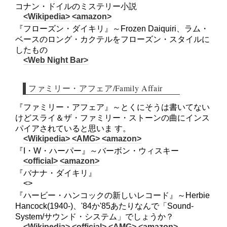
コナン・ドイルのミステリー小説
<Wikipedia>
<amazon>
『フローズン・ダイキリ』～Frozen Daiquiri、ラム・
ベースのロング・カクテルをフローズン・スタイルに
したもの
<Web Night Bar>
ファミリー・アフェア/Family Affair
『ファミリー・アフェア』～とくにそうは書いてない
けどスライ＆ザ・ファミリー・ストーンの曲にインス
パイアされていると思いま す。
<Wikipedia>
<AMG>
<amazon>
『I・W・ハーパー』～バーボン・ウィスキー
<official>
<amazon>
『バナナ・ダイキリ』
<>
『ハービー・ハンコックの新しいレコード』～Herbie
Hancock(1940-)、'84か'85あたりなんで「Sound-
System/サウンド・システム」でしょうか？
<Wikipedia>
<official>
<AMG>
<amazon>