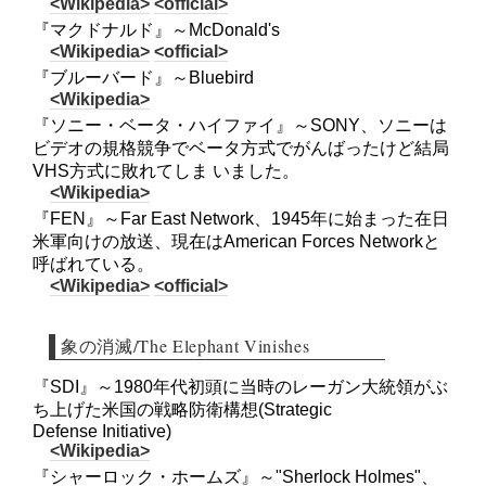
<Wikipedia>
<official>
『マクドナルド』～McDonald's
<Wikipedia>
<official>
『ブルーバード』～Bluebird
<Wikipedia>
『ソニー・ベータ・ハイファイ』～SONY、ソニーは
ビデオの規格競争でベータ方式でがんばったけど結局
VHS方式に敗れてしま いました。
<Wikipedia>
『FEN』～Far East Network、1945年に始まった在日
米軍向けの放送、現在はAmerican Forces Networkと
呼ばれている。
<Wikipedia>
<official>
象の消滅/The Elephant Vinishes
『SDI』～1980年代初頭に当時のレーガン大統領がぶ
ち上げた米国の戦略防衛構想(Strategic
Defense Initiative)
<Wikipedia>
『シャーロック・ホームズ』～"Sherlock Holmes"、