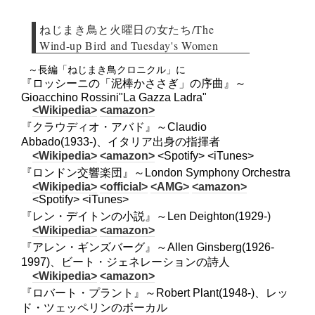
ねじまき鳥と火曜日の女たち/The
Wind-up Bird and Tuesday's Women
～長編「ねじまき鳥クロニクル」に
『ロッシーニの「泥棒かささぎ」の序曲』～
Gioacchino Rossini"La Gazza Ladra"
<Wikipedia>
<amazon>
『クラウディオ・アバド』～Claudio
Abbado(1933-)、イタリア出身の指揮者
<Wikipedia>
<amazon>
<Spotify> <iTunes>
『ロンドン交響楽団』～London Symphony Orchestra
<Wikipedia>
<official>
<AMG>
<amazon>
<Spotify> <iTunes>
『レン・デイトンの小説』～Len Deighton(1929-)
<Wikipedia>
<amazon>
『アレン・ギンズバーグ』～Allen Ginsberg(1926-
1997)、ビート・ジェネレーションの詩人
<Wikipedia>
<amazon>
『ロバート・プラント』～Robert Plant(1948-)、レッ
ド・ツェッペリンのボーカル