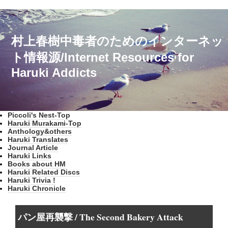
村上春樹中毒者のためのインターネッ
ト情報源/Internet Resources for
Haruki Addicts
Piccoli's Nest-Top
Haruki Murakami-Top
Anthology&others
Haruki Translates
Journal Article
Haruki Links
Books about HM
Haruki Related Discs
Haruki Trivia !
Haruki Chronicle
パン屋再襲撃 / The Second Bakery Attack