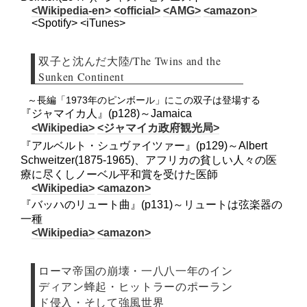
<Wikipedia-en>
<official>
<AMG>
<amazon>
<Spotify> <iTunes>
双子と沈んだ大陸/The Twins and the
Sunken Continent
～長編「1973年のピンボール」にこの双子は登場する
『ジャマイカ人』(p128)～Jamaica
<Wikipedia>
<ジャマイカ政府観光局>
『アルベルト・シュヴァイツァー』(p129)～Albert
Schweitzer(1875-1965)、アフリカの貧しい人々の医
療に尽くしノーベル平和賞を受けた医師
<Wikipedia>
<amazon>
『バッハのリュート曲』(p131)～リュートは弦楽器の
一種
<Wikipedia>
<amazon>
ローマ帝国の崩壊・一八八一年のイン
ディアン蜂起・ヒットラーのポーラン
ド侵入・そして強風世界