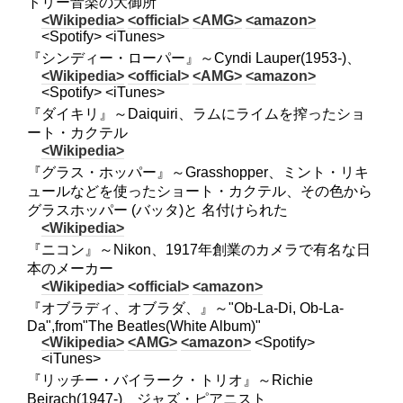
トリー音楽の大御所
<Wikipedia>
<official>
<AMG>
<amazon>
<Spotify> <iTunes>
『シンディー・ローパー』～Cyndi Lauper(1953-)、
<Wikipedia>
<official>
<AMG>
<amazon>
<Spotify> <iTunes>
『ダイキリ』～Daiquiri、ラムにライムを搾ったショ
ート・カクテル
<Wikipedia>
『グラス・ホッパー』～Grasshopper、ミント・リキ
ュールなどを使ったショート・カクテル、その色から
グラスホッパー (バッタ)と 名付けられた
<Wikipedia>
『ニコン』～Nikon、1917年創業のカメラで有名な日
本のメーカー
<Wikipedia>
<official>
<amazon>
『オブラディ、オブラダ、』～"Ob-La-Di, Ob-La-
Da",from"The Beatles(White Album)"
<Wikipedia>
<AMG>
<amazon>
<Spotify>
<iTunes>
『リッチー・バイラーク・トリオ』～Richie
Beirach(1947-)、ジャズ・ピアニスト