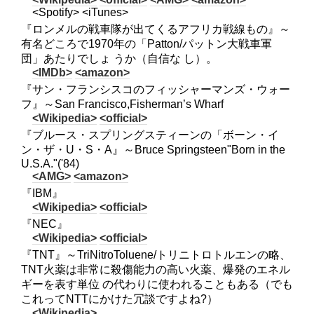
<Spotify> <iTunes>
『ロンメルの戦車隊が出てくるアフリカ戦線もの』～
有名どころで1970年の「Patton/パットン大戦車軍
団」あたりでしょ うか（自信な し）。
<IMDb>
<amazon>
『サン・フランシスコのフィッシャーマンズ・ウォー
フ』～San Francisco,Fisherman’s Wharf
<Wikipedia>
<official>
『ブルース・スプリングスティーンの「ボーン・イ
ン・ザ・U・S・A』～Bruce Springsteen"Born in the
U.S.A."('84)
<AMG>
<amazon>
『IBM』
<Wikipedia>
<official>
『NEC』
<Wikipedia>
<official>
『TNT』～TriNitroToluene/トリニトロトルエンの略、
TNT火薬は非常に殺傷能力の高い火薬、爆発のエネル
ギーを表す単位 の代わりに使われることもある（でも
これってNTTにかけた冗談ですよね?）
<Wikipedia>