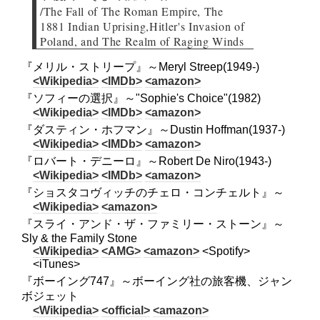
/The Fall of The Roman Empire, The
1881 Indian Uprising,Hitler's Invasion of
Poland, and The Realm of Raging Winds
『メリル・ストリープ』～Meryl Streep(1949-)
<Wikipedia>
<IMDb>
<amazon>
『ソフィーの選択』～"Sophie's Choice"(1982)
<Wikipedia>
<IMDb>
<amazon>
『ダスティン・ホフマン』～Dustin Hoffman(1937-)
<Wikipedia>
<IMDb>
<amazon>
『ロバート・デニーロ』～Robert De Niro(1943-)
<Wikipedia>
<IMDb>
<amazon>
『ショスタコヴィッチのチェロ・コンチェルト』～
<Wikipedia>
<amazon>
『スライ・アンド・ザ・ファミリー・ストーン』～
Sly & the Family Stone
<Wikipedia>
<AMG>
<amazon>
<Spotify>
<iTunes>
『ボーイング747』～ボーイング社の旅客機、ジャン
ボジェット
<Wikipedia>
<official>
<amazon>