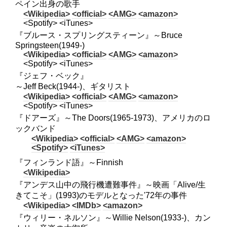
ペイン出身の歌手
<Wikipedia>
<official>
<AMG>
<amazon>
<Spotify> <iTunes>
『ブルース・スプリングスティーン』～Bruce
Springsteen(1949-)
<Wikipedia>
<official>
<AMG>
<amazon>
<Spotify> <iTunes>
『ジェフ・ベック』
～Jeff Beck(1944-)、ギタリスト
<Wikipedia>
<official>
<AMG>
<amazon>
<Spotify> <iTunes>
『ドアーズ』～The Doors(1965-1973)、アメリカのロ
ックバンド
<Wikipedia>
<official>
<AMG>
<amazon>
<Spotify>
<iTunes>
『フィンランド語』～Finnish
<Wikipedia>
『アンデス山中の飛行機遭難事件』～映画「Alive/生
きてこそ」(1993)のモデルとなった'72年の事件
<Wikipedia>
<IMDb>
<amazon>
『ウィリー・ネルソン』～Willie Nelson(1933-)、カン