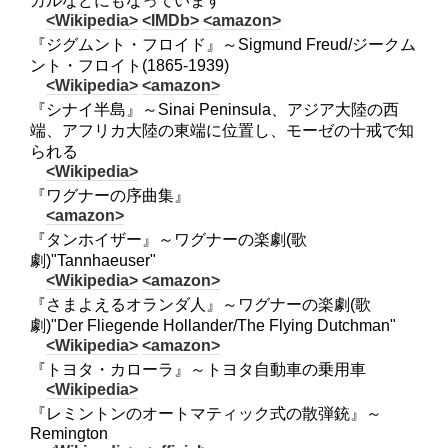
カルなどにもなっています
<Wikipedia>
<IMDb>
<amazon>
『ジグムント・フロイド』～Sigmund Freud/ジークム
ント・フロイト(1865-1939)
<Wikipedia>
<amazon>
『シナイ半島』～Sinai Peninsula、アジア大陸の西
端、アフリカ大陸の東端に位置し、モーゼの十戒で知
られる
<Wikipedia>
『ワグナーの序曲集』
<amazon>
『タンホイザー』～ワグナーの楽劇(歌
劇)"Tannhaeuser"
<Wikipedia>
<amazon>
『さまよえるオランダ人』～ワグナーの楽劇(歌
劇)"Der Fliegende Hollander/The Flying Dutchman"
<Wikipedia>
<amazon>
『トヨタ・カローラ』～トヨタ自動車の乗用車
<Wikipedia>
『レミントンのオートマティック式の散弾銃』～
Remington