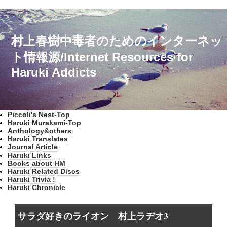
村上春樹中毒者のためのインターネッ
ト情報源/Internet Resources for
Haruki Addicts
Piccoli's Nest-Top
Haruki Murakami-Top
Anthology&others
Haruki Translates
Journal Article
Haruki Links
Books about HM
Haruki Related Discs
Haruki Trivia !
Haruki Chronicle
サラダ好きのライオン 村上ラヂオ3