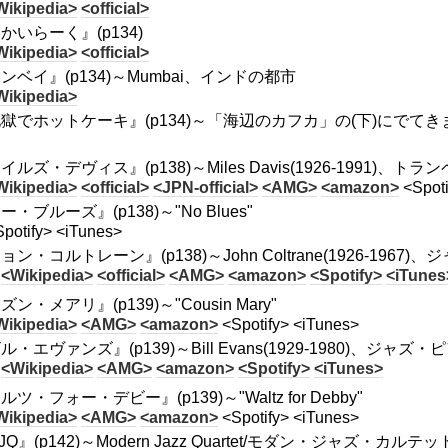
Wikipedia>
<official>
かいらーく』(p134)
Wikipedia>
<official>
ンベイ』(p134)～Mumbai、インドの都市
Wikipedia>
獄でホットケーキ』(p134)～「海辺のカフカ」の(下)にでてき
＜
イルズ・デヴィス』(p138)～Miles Davis(1926-1991)
Wikipedia>
<official>
<JPN-official>
<AMG>
<amazon>
<Spoti
ー・ブルーズ』(p138)～"No Blues"
Spotify> <iTunes>
ョン・コルトレーン』(p138)～John Coltrane(1926-196
<Wikipedia>
<official>
<AMG>
<amazon>
<Spotify>
<iTunes
ズン・メアリ』(p139)～"Cousin Mary"
Wikipedia>
<AMG>
<amazon>
<Spotify> <iTunes>
ル・エヴァンズ』(p139)～Bill Evans(1929-1980)、ジャズ
<Wikipedia>
<AMG>
<amazon>
<Spotify>
<iTunes>
ルツ・フォー・デビー』(p139)～"Waltz for Debby"
Wikipedia>
<AMG>
<amazon>
<Spotify> <iTunes>
JQ』(p142)～Modern Jazz Quartet/モダン・ジャズ・カルテッ