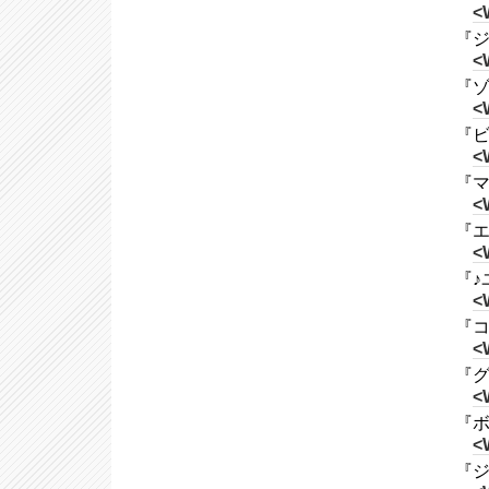
<
『ジュ
<
『ゾン
<
『ビ
<
『マイ
<
『エル
<
『♪
<
『コ
<
『グ
<
『ボ
<
『ジン