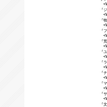
<
『ジェ
<
『牧
<
『フ
<
『荒野
<
『ユル
<
『ライ
<
『チ
<
『マ
<
『サ
<
『文