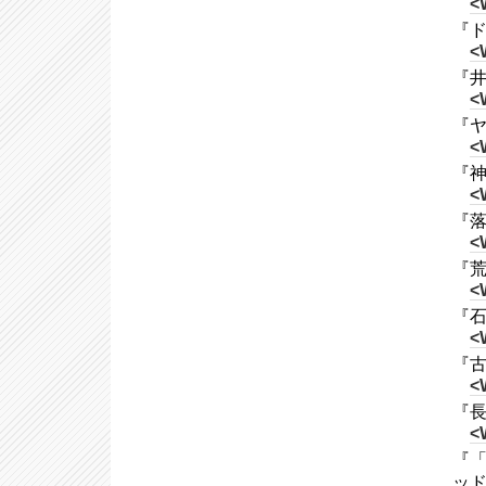
<
『ド
<
『井
<
『ヤ
<
『神
<
『落
<
『荒
<
『石
<
『古
<
『長
<
『「
ッ