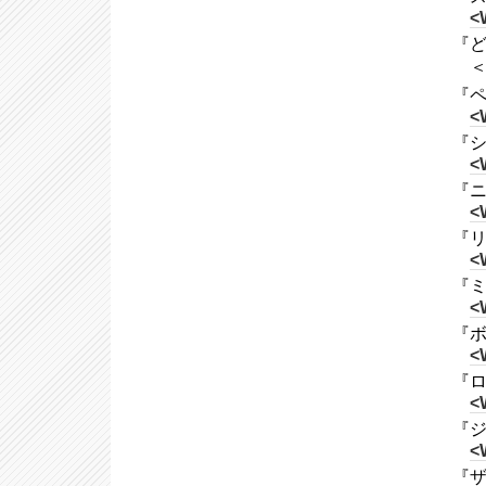
<
『ど
『ペ
<
『シ
<
『ニ
<
『リチ
<
『ミ
<
『ボ
<
『ロー
<
『ジ
<
『ザ