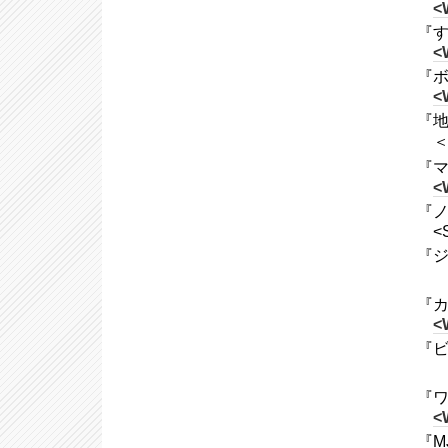
<
『す
<
『ボ
<
『地
『マ
<
『ノ
<
『ジ
『カ
<
『ビ
『ワ
<
『M