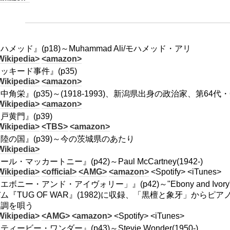
ハメッド』(p18)～Muhammad Ali/モハメッド・アリ
Wikipedia>
<amazon>
ッキード事件』(p35)
Wikipedia>
<amazon>
中角栄』(p35)～(1918-1993)、新潟県出身の政治家、第6
Wikipedia>
<amazon>
戸黄門』(p39)
Wikipedia>
<TBS>
<amazon>
陸の国』(p39)～今の茨城県のあたり
Wikipedia>
ール・マッカートニー』(p42)～Paul McCartney(1942-)
Wikipedia>
<official>
<AMG>
<amazon>
<Spotify> <iTunes>
エボニー・アンド・アイヴォリー」』(p42)～"Ebony and I
ム『TUG OF WAR』(1982)に収録、「黒檀と象牙」から
協調を唄う
Wikipedia>
<AMG>
<amazon>
<Spotify> <iTunes>
ティービー・ワンダー』(p43)～Stevie Wonder(1950-)