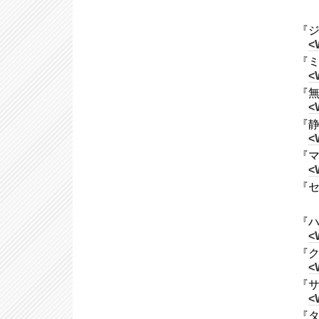
『ジ
<
『ミ
<
『無
<
『静
<
『マ
<
『セ
『ハ
<
『クリ
<
『サ
<
『タイ