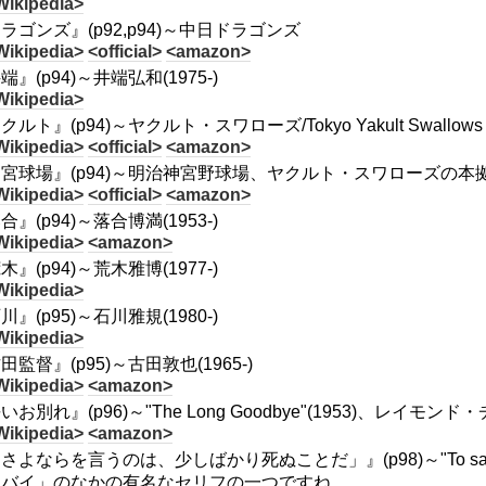
Wikipedia>
ラゴンズ』(p92,p94)～中日ドラゴンズ
Wikipedia>
<official>
<amazon>
端』(p94)～井端弘和(1975-)
Wikipedia>
クルト』(p94)～ヤクルト・スワローズ/Tokyo Yakult Swallows
Wikipedia>
<official>
<amazon>
宮球場』(p94)～明治神宮野球場、ヤクルト・スワローズの本
Wikipedia>
<official>
<amazon>
合』(p94)～落合博満(1953-)
Wikipedia>
<amazon>
木』(p94)～荒木雅博(1977-)
Wikipedia>
川』(p95)～石川雅規(1980-)
Wikipedia>
田監督』(p95)～古田敦也(1965-)
Wikipedia>
<amazon>
いお別れ』(p96)～"The Long Goodbye"(1953)、
Wikipedia>
<amazon>
さよならを言うのは、少しばかり死ぬことだ」』(p98)～"To say Good b
ドバイ」のなかの有名なセリフの一つですね