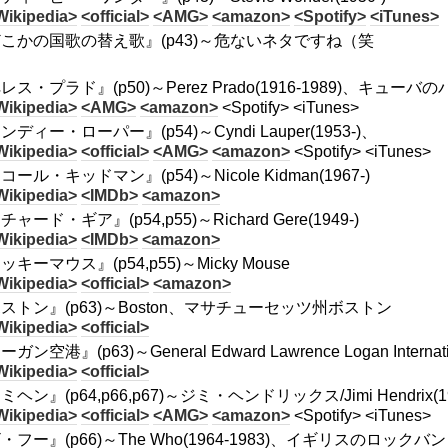
Wikipedia>
<official>
<AMG>
<amazon>
<Spotify>
<iTunes>
こかの国歌の替え歌』(p43)～危ないネタですね（笑
＜
レス・プラド』(p50)～Perez Prado(1916-1989)、キ
Wikipedia>
<AMG>
<amazon>
<Spotify> <iTunes>
ンディー・ローパー』(p54)～Cyndi Lauper(1953-)、
Wikipedia>
<official>
<AMG>
<amazon>
<Spotify> <iTunes>
コール・キッドマン』(p54)～Nicole Kidman(1967-)
Wikipedia>
<IMDb>
<amazon>
ャード・ギア』(p54,p55)～Richard Gere(1949-)
Wikipedia>
<IMDb>
<amazon>
ッキーマウス』(p54,p55)～Micky Mouse
Wikipedia>
<official>
<amazon>
ストン』(p63)～Boston、マサチューセッツ州ボストン
Wikipedia>
<official>
ガン空港』(p63)～General Edward Lawrence Logan Internation
Wikipedia>
<official>
ミヘン』(p64,p66,p67)～ジミ・ヘンドリックス/Jimi Hendri
Wikipedia>
<official>
<AMG>
<amazon>
<Spotify> <iTunes>
・フー』(p66)～The Who(1964-1983)、イギリスのロックバ