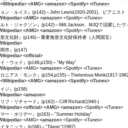
<Wikipedia>
<AMG>
<amazon>
<Spotify>
<iTunes>
ョン・ルイス』(p142)～John Lewis(1920-2001)、ピアニスト
Wikipedia>
<AMG>
<amazon>
<Spotify> <iTunes>
ルト・ジャクソン』(p142)～Milt Jackson、MJQで活躍し
Wikipedia>
<AMG>
<amazon>
<Spotify> <iTunes>
形文化財』(p146)～重要無形文化財保持者（人間国宝）
Wikipedia>
岡市』(p147)
Wikipedia>
<official>
イ・ウェイ』(p148,p150)～"My Way"
Wikipedia>
<AMG>
<amazon>
<Spotify> <iTunes>
ロニアス・モンク』(p154,p155)～Thelonious Monk(1917
<Wikipedia>
<AMG>
<amazon>
<Spotify>
<iTunes>
イジ』(p158)
Wikipedia>
<amazon>
フ・リチャード』(p162)～Cliff Richard(1940-)
Wikipedia>
<official>
<AMG>
<amazon>
<Spotify> <iTunes>
マー・ホリデー』(p163)～"Summer Holiday"
Wikipedia>
<AMG>
<amazon>
<Spotify> <iTunes>
タニック』(p166)～"Titanic"(1997)