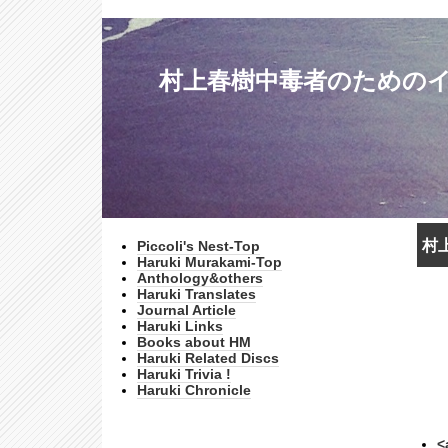
村上春樹中毒者のためのインターネッ
村
Piccoli's Nest-Top
Haruki Murakami-Top
Anthology&others
Haruki Translates
Journal Article
Haruki Links
Books about HM
Haruki Related Discs
Haruki Trivia !
Haruki Chronicle
<