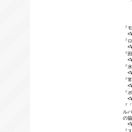
『モ
<
『ロ
<
『田
<
『水
<
『常
<
『ポ
<
『「
ルバ
の
<
『ス