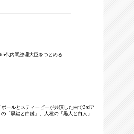
4代・65代内閣総理大臣をつとめる
vory"ポールとスティービーが共演した曲で3rdア
ピアノの「黒鍵と白鍵」、人種の「黒人と白人」