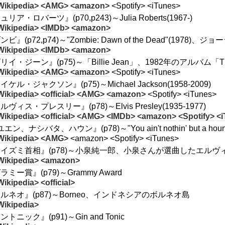
Wikipedia>
<AMG>
<amazon>
<Spotify> <iTunes>
リア・ロバーツ』(p70,p243)～Julia Roberts(1967-)
Wikipedia>
<IMDb>
<amazon>
ビ』(p72,p74)～"Zombie: Dawn of the Dead"(1978
Wikipedia>
<IMDb>
<amazon>
リイ・ジーン』(p75)～「Billie Jean」、1982年のアルバム「
Wikipedia>
<AMG>
<amazon>
<Spotify> <iTunes>
ケル・ジャクソン』(p75)～Michael Jackson(1958-2009)
Wikipedia>
<official>
<AMG>
<amazon>
<Spotify> <iTunes>
ヴィス・プレスリー』(p78)～Elvis Presley(1935-1977)
Wikipedia>
<official>
<AMG>
<IMDb>
<amazon>
<Spotify>
<
ユエン、ナシバタ、ハウン』(p78)～"You ain't nothin' but 
Wikipedia>
<AMG>
<amazon> <Spotify> <iTunes>
イズミ首相』(p78)～小泉純一郎、小泉さんが選曲したエル
Wikipedia>
<amazon>
ラミー賞』(p79)～Grammy Award
Wikipedia>
<official>
ルネオ』(p87)～Borneo、インドネシアのボルネオ島
Wikipedia>
トニック』(p91)～Gin and Tonic