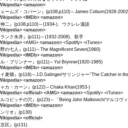
Wikipedia>
<amazon>
ームズ・コバーン』(p108,p110)～James Coburn(1928-2002
Wikipedia>
<IMDb>
<amazon>
伸二』(p108,p110)～(1934-)、ウクレレ漫談
Wikipedia>
<amazon>
ランク永井』(p111)～(1932-2008)、歌手
Wikipedia>
<AMG>
<amazon>
<Spotify> <iTunes>
の七人』(p111)～The Magnificent Seven(1960)
Wikipedia>
<IMDb>
<amazon>
・ブリンナー』(p111)～Yul Brynner(1920-1985)
Wikipedia>
<IMDb>
<amazon>
麦畑』(p118)～J.D.Salinger/サリンジャー"The Catcher in
Wikipedia>
<amazon>
ャカ・カーン』(p122)～Chaka Khan(1953-)
Wikipedia>
<official>
<AMG>
<amazon>
<Spotify> <iTunes>
ルコビッチの穴』(p123)～「Being John Malkovich/マルコヴ
Wikipedia>
<IMDb>
<amazon>
ンリオ』(p130)
Wikipedia>
<official>
京区』(p131)