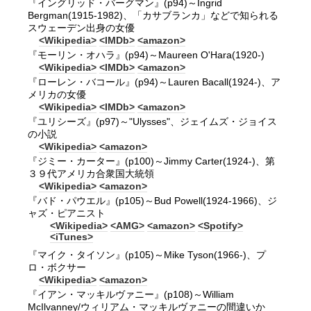
『イングリッド・バーグマン』(p94)～Ingrid
Bergman(1915-1982)、「カサブランカ」などで知られる
スウェーデン出身の女優
<Wikipedia>
<IMDb>
<amazon>
『モーリン・オハラ』(p94)～Maureen O'Hara(1920-)
<Wikipedia>
<IMDb>
<amazon>
『ローレン・バコール』(p94)～Lauren Bacall(1924-)、ア
メリカの女優
<Wikipedia>
<IMDb>
<amazon>
『ユリシーズ』(p97)～"Ulysses"、ジェイムズ・ジョイス
の小説
<Wikipedia>
<amazon>
『ジミー・カーター』(p100)～Jimmy Carter(1924-)、第
３９代アメリカ合衆国大統領
<Wikipedia>
<amazon>
『バド・パウエル』(p105)～Bud Powell(1924-1966)、ジ
ャズ・ピアニスト
<Wikipedia>
<AMG>
<amazon>
<Spotify>
<iTunes>
『マイク・タイソン』(p105)～Mike Tyson(1966-)、プ
ロ・ボクサー
<Wikipedia>
<amazon>
『イアン・マッキルヴァニー』(p108)～William
McIlvanney/ウィリアム・マッキルヴァニーの間違いか