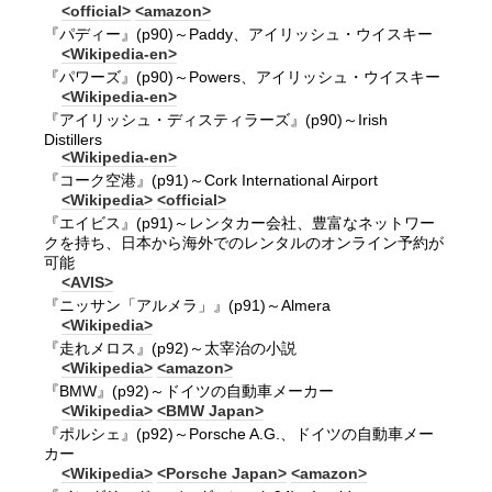
<official>
<amazon>
『パディー』(p90)～Paddy、アイリッシュ・ウイスキー
<Wikipedia-en>
『パワーズ』(p90)～Powers、アイリッシュ・ウイスキー
<Wikipedia-en>
『アイリッシュ・ディスティラーズ』(p90)～Irish
Distillers
<Wikipedia-en>
『コーク空港』(p91)～Cork International Airport
<Wikipedia>
<official>
『エイビス』(p91)～レンタカー会社、豊富なネットワー
クを持ち、日本から海外でのレンタルのオンライン予約が
可能
<AVIS>
『ニッサン「アルメラ」』(p91)～Almera
<Wikipedia>
『走れメロス』(p92)～太宰治の小説
<Wikipedia>
<amazon>
『BMW』(p92)～ドイツの自動車メーカー
<Wikipedia>
<BMW Japan>
『ポルシェ』(p92)～Porsche A.G.、ドイツの自動車メー
カー
<Wikipedia>
<Porsche Japan>
<amazon>