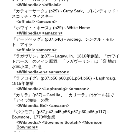
<Wikipedia>
<official>
『カティーサーク』(p29)～Cutty Sark、ブレンディッド・
スコッチ・ウィスキー
<official>
<amazon>
『ホワイト・ホース』(p29)～White Horse
<Wikipedia>
<amazon>
『アードベッグ』(p37,p40)～Ardbeg、シングル・モル
ト、アイラ
<official>
<amazon>
『ラガヴリン』(p37)～Lagavulin、1816年創業、「ホワイ
トホース」のメイン原酒、「ラガヴーリン」は「窪 地の
水車小屋」の 意
<Wikipedia-en>
<amazon>
『ラフロイグ』(p37,p56,p60,p61,p64,p66)～Laphroaig、
1815年創業
<Wikipedia>
<Laphroaig>
<amazon>
『カリラ』(p37)～Caol ila、「カリーラ」はゲール語で
「アイラ海峡」の意
<Wikipedia-En>
<amazon>
『ボウモア』(p37,p42,p45,p56,p57,p60,p66,p117)～
Bowmore、1779年創業
<Wikipedia>
<Bowmore Scotch>
<Morrison
Bowmore>