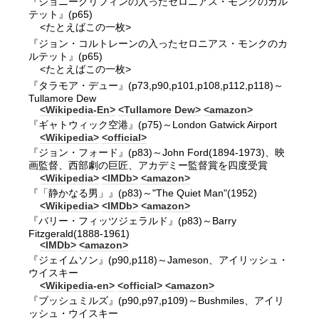
『ジョニーグリフィンの入ったセロニアス・モンクのカル
テット』(p65)
<たとえばこの一枚>
『ジョン・コルトレーンの入ったセロニアス・モンクのカ
ルテット』(p65)
<たとえばこの一枚>
『タラモア・デュー』(p73,p90,p101,p108,p112,p118)～
Tullamore Dew
<Wikipedia-En>
<Tullamore Dew>
<amazon>
『ギャトウィック空港』(p75)～London Gatwick Airport
<Wikipedia>
<official>
『ジョン・フォード』(p83)～John Ford(1894-1973)、映
画監督、西部劇の巨匠、アカデミー監督賞を四度受賞
<Wikipedia>
<IMDb>
<amazon>
『「静かなる男」』(p83)～"The Quiet Man"(1952)
<Wikipedia>
<IMDb>
<amazon>
『バリー・フィッツジェラルド』(p83)～Barry
Fitzgerald(1888-1961)
<IMDb>
<amazon>
『ジェイムソン』(p90,p118)～Jameson、アイリッシュ・
ウイスキー
<Wikipedia-en>
<official>
<amazon>
『ブッシュミルズ』(p90,p97,p109)～Bushmiles、アイリ
ッシュ・ウイスキー