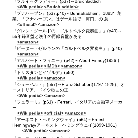
『ブルイックラディー』(p37)～Bruichladdich
<Wikipedia>
<Bruichladdich>
『ブナハーブン』(p37,p40)～Bunnahabhain、1883年創
業、「ブナハーブン」はゲール語で「河口」の 意
<official>
<amazon>
『グレン・グールドの「ゴルトベルク変奏曲」』(p40)～
55年録音盤と晩年の再録音盤がある
<amazon>
『ピーター・ゼルキンの「ゴルトベルク変奏曲」』(p40)
<amazon>
『アルバート・フィニー』(p42)～Albert Finney(1936-)
<Wikipedia>
<IMDb>
<amazon>
『トリスタンとイゾルデ』(p50)
<Wikipedia>
<amazon>
『シューベルト』(p57)～Franz Schubert(1797-1828)、オ
ーストリア、ドイツ歌曲の王
<Wikipedia>
<amazon>
『フェラーリ』(p61)～Ferrari、イタリアの自動車メーカ
ー
<Wikipedia>
<official>
<amazon>
『アーネスト・ヘミングウェイ』(p64)～Ernest
Hemingway/アーネスト・ヘミングウェイ(1899-1961)
<Wikipedia>
<amazon>