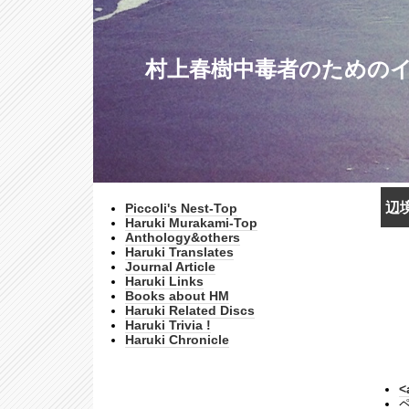
村上春樹中毒者のためのインターネッ
辺
Piccoli's Nest-Top
Haruki Murakami-Top
Anthology&others
Haruki Translates
Journal Article
Haruki Links
Books about HM
Haruki Related Discs
Haruki Trivia !
Haruki Chronicle
<