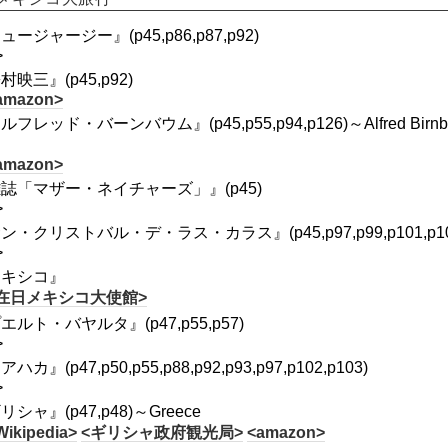
ュージャージー』(p45,p86,p87,p92)
>
村映三』(p45,p92)
amazon>
ルフレッド・バーンバウム』(p45,p55,p94,p126)～Alfred
。
amazon>
誌「マザー・ネイチャーズ」』(p45)
>
ン・クリストバル・デ・ラス・カラス』(p45,p97,p99,p101,p102,p
>
メキシコ』
在日メキシコ大使館>
エルト・バヤルタ』(p47,p55,p57)
>
ハカ』(p47,p50,p55,p88,p92,p93,p97,p102,p103)
>
リシャ』(p47,p48)～Greece
Wikipedia>
<ギリシャ政府観光局>
<amazon>