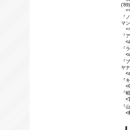
('89)
<
『ノ
マ
<
『ア
<
『ラ
<o
『ブラ
ヤナ
<
『キ
<
『昭
<
『山
<