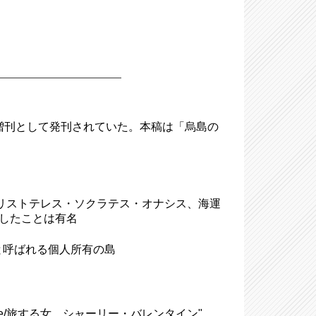
時増刊として発刊されていた。本稿は「烏島の
6-1975)、アリストテレス・ソクラテス・オナシス、海運
婚したことは有名
などと呼ばれる個人所有の島
ntine/旅する女 シャーリー・バレンタイン"