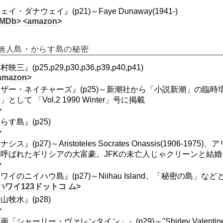
ェイ・ダナウェイ』(p21)～Faye Dunaway(1941-)
IMDb>
<amazon>
無人島・からす島の秘密
映三』(p25,p29,p30,p36,p39,p40,p41)
amazon>
ザー・ネイチャーズ』(p25)～新潮社から「小説新潮」の臨
」として 「Vol.2 1990 Winter」号に掲載
>
らす島』(p25)
>
ナシス』(p27)～Aristoteles Socrates Onassis(190
呼ばれたギリシアの大富豪。JFKの未亡人じゃクリーンと結
>
ワイのニイハウ島』(p27)～Niihau Island、「秘密の島」
ハワイ123ドットコ ム>
山牧水』(p28)
>
画「シャーリー・ヴァレンタイン」』(p29)～"Shirley Vale