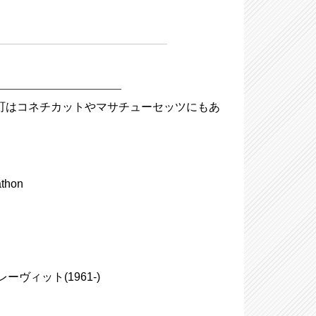
n、同名の町はコネチカットやマサチューセッツにもあ
hon
レーヴィット(1961-)