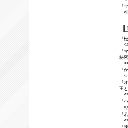
『フ
<
『松村
<
『マ
秘密
<
『か
<
『オ
王と
<
『ハ
<
『若
<
『映