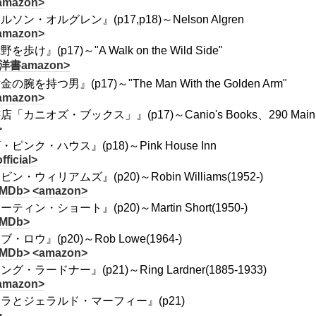
amazon>
ルソン・オルグレン』(p17,p18)～Nelson Algren
amazon>
を歩け』(p17)～"A Walk on the Wild Side"
 洋書amazon>
の腕を持つ男』(p17)～"The Man With the Golden Arm"
amazon>
「カニオズ・ブックス」』(p17)～Canio's Books、290 Main Stree
>
・ピンク・ハウス』(p18)～Pink House Inn
fficial>
ビン・ウィリアムズ』(p20)～Robin Williams(1952-)
IMDb>
<amazon>
ティン・ショート』(p20)～Martin Short(1950-)
IMDb>
・ロウ』(p20)～Rob Lowe(1964-)
IMDb>
<amazon>
グ・ラードナー』(p21)～Ring Lardner(1885-1933)
amazon>
ラとジェラルド・マーフィー』(p21)
>