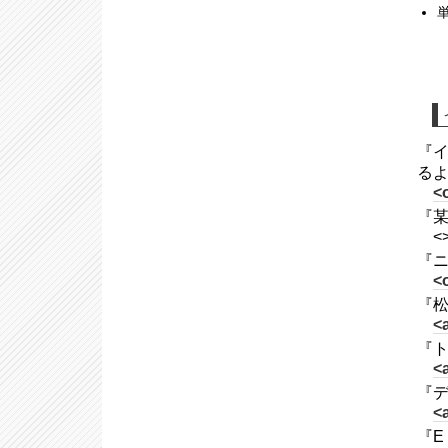
『イ
る
<o
『某
<
『ニ
<o
『松
<
『ト
<
『デ
<
『E・