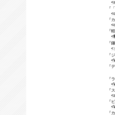
<
『「
<o
『カ
<o
『軽
<
『鎌
<
『ジ
<
『デ
『ラ
<
『ステ
<
『ビリ
<
『カ