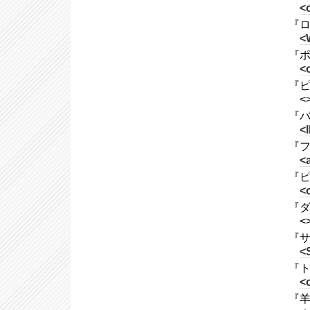
<o
『ロバ
<
『ポ
<o
『ピ
<
『バ
<
『フ
<
『ピー
<o
『ダ
<
『サ
<
『トマ
<o
『羊