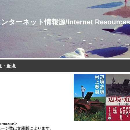
ト情報源/Internet Resources for 
境・近境
amazon>
ページ数は文庫版によります。