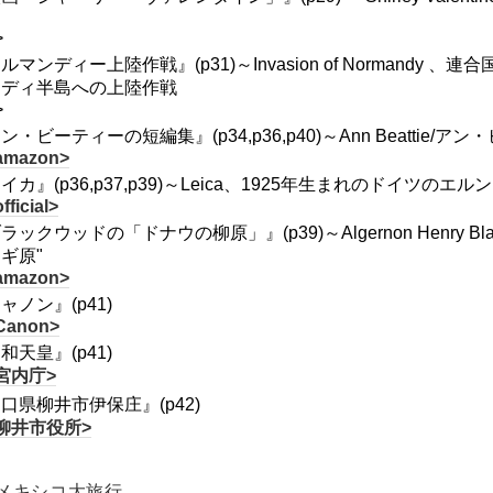
>
ルマンディー上陸作戦』(p31)～Invasion of Normandy
ンディ半島への上陸作戦
>
ン・ビーティーの短編集』(p34,p36,p40)～Ann Beattie/アン・
amazon>
イカ』(p36,p37,p39)～Leica、1925年生まれのドイツ
fficial>
ックウッドの「ドナウの柳原」』(p39)～Algernon Henry Blackwo
ギ原"
amazon>
ャノン』(p41)
Canon>
和天皇』(p41)
宮内庁>
口県柳井市伊保庄』(p42)
柳井市役所>
メキシコ大旅行