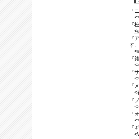
『ニ
<
『松
<
『ア
す
<
『雑
<
『サ
<
『
<
『プ
<
『オア
<
『ギ
<