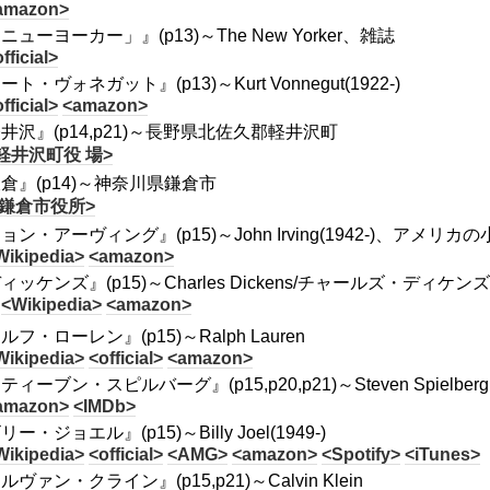
amazon>
ニューヨーカー」』(p13)～The New Yorker、雑誌
fficial>
ート・ヴォネガット』(p13)～Kurt Vonnegut(1922-)
fficial>
<amazon>
井沢』(p14,p21)～長野県北佐久郡軽井沢町
軽井沢町役 場>
倉』(p14)～神奈川県鎌倉市
 鎌倉市役所>
ョン・アーヴィング』(p15)～John Irving(1942-)、アメリカ
Wikipedia>
<amazon>
ィッケンズ』(p15)～Charles Dickens/チャールズ・ディケンズ
<Wikipedia>
<amazon>
ルフ・ローレン』(p15)～Ralph Lauren
Wikipedia>
<official>
<amazon>
ィーブン・スピルバーグ』(p15,p20,p21)～Steven Spielberg(1
amazon>
<IMDb>
ー・ジョエル』(p15)～Billy Joel(1949-)
Wikipedia>
<official>
<AMG>
<amazon>
<Spotify>
<iTunes>
ルヴァン・クライン』(p15,p21)～Calvin Klein