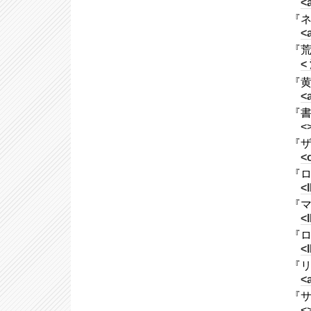
<
『ネ
<
『荒野
<
『黄金
<
『書店
<
『ザ
<o
『ロ
<
『マー
<
『ロブ
<
『リン
<
『サ
<