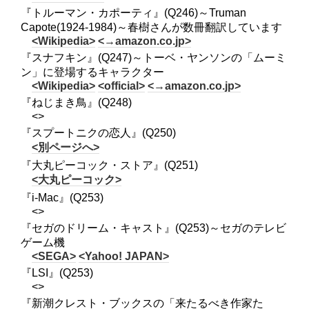
『トルーマン・カポーティ』(Q246)～Truman
Capote(1924-1984)～春樹さんが数冊翻訳しています
<Wikipedia>
<→amazon.co.jp>
『スナフキン』(Q247)～トーベ・ヤンソンの「ムーミ
ン」に登場するキャラクター
<Wikipedia>
<official>
<→amazon.co.jp>
『ねじまき鳥』(Q248)
<>
『スプートニクの恋人』(Q250)
<別ページへ>
『大丸ピーコック・ストア』(Q251)
<大丸ピーコック>
『i-Mac』(Q253)
<>
『セガのドリーム・キャスト』(Q253)～セガのテレビ
ゲーム機
<SEGA>
<Yahoo! JAPAN>
『LSI』(Q253)
<>
『新潮クレスト・ブックスの「来たるべき作家た