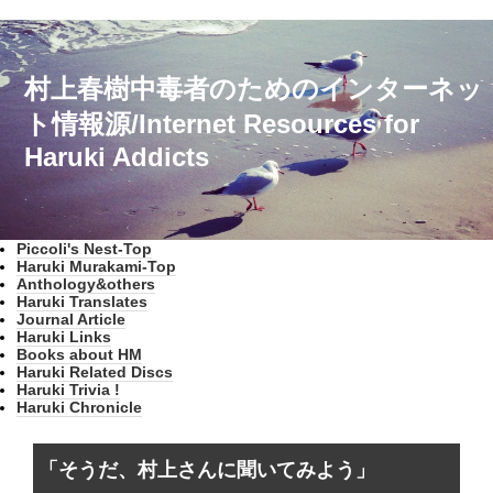
村上春樹中毒者のためのインターネッ
ト情報源/Internet Resources for
Haruki Addicts
Piccoli's Nest-Top
Haruki Murakami-Top
Anthology&others
Haruki Translates
Journal Article
Haruki Links
Books about HM
Haruki Related Discs
Haruki Trivia !
Haruki Chronicle
「そうだ、村上さんに聞いてみよう」