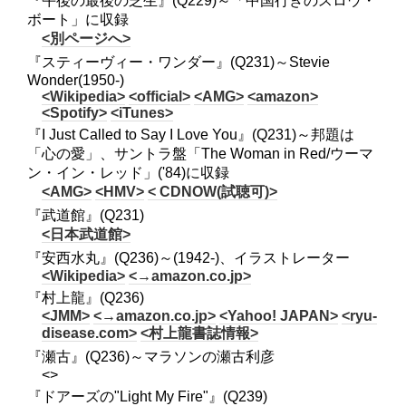
『午後の最後の芝生』(Q229)～「中国行きのスロウ・
ボート」に収録
<別ページへ>
『スティーヴィー・ワンダー』(Q231)～Stevie
Wonder(1950-)
<Wikipedia>
<official>
<AMG>
<amazon>
<Spotify>
<iTunes>
『I Just Called to Say I Love You』(Q231)～邦題は
「心の愛」、サントラ盤「The Woman in Red/ウーマ
ン・イン・レッド」('84)に収録
<AMG>
<HMV>
< CDNOW(試聴可)>
『武道館』(Q231)
<日本武道館>
『安西水丸』(Q236)～(1942-)、イラストレーター
<Wikipedia>
<→amazon.co.jp>
『村上龍』(Q236)
<JMM>
<→amazon.co.jp>
<Yahoo! JAPAN>
<ryu-
disease.com>
<村上龍書誌情報>
『瀬古』(Q236)～マラソンの瀬古利彦
<>
『ドアーズの"Light My Fire"』(Q239)