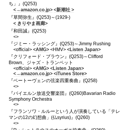
ち」』(Q253)
<→amazon.co.jp>
<新潮社 >
『草間弥生』(Q253)～(1929-)
< きりやま画廊>
『和田誠』(Q253)
<>
『ジミー・ラッシング』(Q253)～Jimmy Rushing
<official>
<AMG>
<HMV>
<Listen Japan>
『クリフォード・ブラウン』(Q253)～Clifford
Brown、ジャズ・トランペット
<official>
<AMG>
<Listen Japan>
<→amazon.co.jp>
<iTunes Store>
『ベートーヴェンの弦楽四重奏曲』(Q258)
<>
『バイエルン放送交響楽団』(Q260)Bavarian Radio
Symphony Orchestra
<>
『フランソワ・ルルーという人が演奏している「テレ
マンの12の幻想曲」(仏syrius)』(Q260)
<>