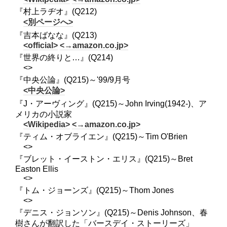
『村上ラヂオ』(Q212)
<別ページへ>
『吉本ばなな』(Q213)
<official>
<→amazon.co.jp>
『世界の終りと…』(Q214)
<>
『中央公論』(Q215)～'99/9月号
<中央公論>
『J・アーヴィング』(Q215)～John Irving(1942-)、ア
メリカの小説家
<Wikipedia>
<→amazon.co.jp>
『ティム・オブライエン』(Q215)～Tim O'Brien
<>
『ブレット・イーストン・エリス』(Q215)～Bret
Easton Ellis
<>
『トム・ジョーンズ』(Q215)～Thom Jones
<>
『デニス・ジョンソン』(Q215)～Denis Johnson、春
樹さんが翻訳した「バースデイ・ストーリーズ」