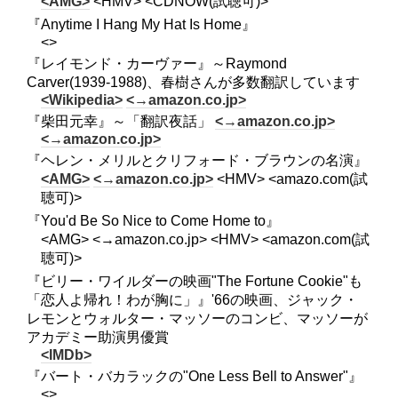
<AMG>
<HMV> <CDNOW(試聴可)>
『Anytime I Hang My Hat Is Home』
<>
『レイモンド・カーヴァー』～Raymond
Carver(1939-1988)、春樹さんが多数翻訳しています
<Wikipedia>
<→amazon.co.jp>
『柴田元幸』～「翻訳夜話」
<→amazon.co.jp>
<→amazon.co.jp>
『ヘレン・メリルとクリフォード・ブラウンの名演』
<AMG>
<→amazon.co.jp>
<HMV> <amazo.com(試
聴可)>
『You'd Be So Nice to Come Home to』
<AMG> <→amazon.co.jp> <HMV> <amazon.com(試
聴可)>
『ビリー・ワイルダーの映画"The Fortune Cookie"も
「恋人よ帰れ！わが胸に」』'66の映画、ジャック・
レモンとウォルター・マッソーのコンビ、マッソーが
アカデミー助演男優賞
<IMDb>
『バート・バカラックの"One Less Bell to Answer"』
<>