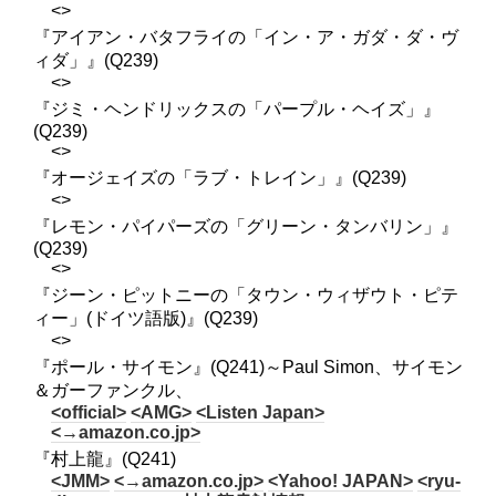
<>
『アイアン・バタフライの「イン・ア・ガダ・ダ・ヴ
ィダ」』(Q239)
<>
『ジミ・ヘンドリックスの「パープル・ヘイズ」』
(Q239)
<>
『オージェイズの「ラブ・トレイン」』(Q239)
<>
『レモン・パイパーズの「グリーン・タンバリン」』
(Q239)
<>
『ジーン・ピットニーの「タウン・ウィザウト・ピテ
ィー」(ドイツ語版)』(Q239)
<>
『ポール・サイモン』(Q241)～Paul Simon、サイモン
＆ガーファンクル、
<official>
<AMG>
<Listen Japan>
<→amazon.co.jp>
『村上龍』(Q241)
<JMM>
<→amazon.co.jp>
<Yahoo! JAPAN>
<ryu-