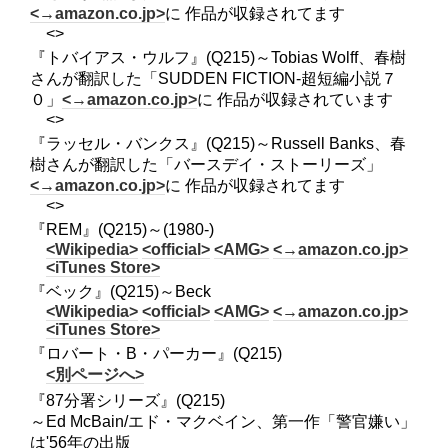
<→amazon.co.jp>
に 作品が収録されてます
<>
『トバイアス・ウルフ』(Q215)～Tobias Wolff、春樹
さんが翻訳した「SUDDEN FICTION-超短編小説７
０」
<→amazon.co.jp>
に 作品が収録されています
<>
『ラッセル・バンクス』(Q215)～Russell Banks、春
樹さんが翻訳した「バースデイ・ストーリーズ」
<→amazon.co.jp>
に 作品が収録されてます
<>
『REM』(Q215)～(1980-)
<Wikipedia>
<official>
<AMG>
<→amazon.co.jp>
<iTunes Store>
『ベック』(Q215)～Beck
<Wikipedia>
<official>
<AMG>
<→amazon.co.jp>
<iTunes Store>
『ロバート・B・パーカー』(Q215)
<別ページへ>
『87分署シリーズ』(Q215)
～Ed McBain/エド・マクベイン、第一作「警官嫌い」
は'56年の出版