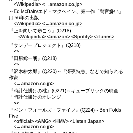
<Wikipedia>
<→amazon.co.jp>
～Ed McBain/エド・マクベイン、第一作「警官嫌い」
は'56年の出版
<Wikipedia>
<→amazon.co.jp>
『上を向いて歩こう』(Q218)
<Wikipedia>
<amazon>
<Spotify>
<iTunes>
『サンデープロジェクト』(Q218)
<>
『田原総一朗』(Q218)
<>
『沢木耕太郎』(Q220)～「深夜特急」などで知られる
作家
<→amazon.co.jp>
『時計仕掛けの桃』(Q221)～キューブリックの映画
「時計仕掛けのオレンジ」
<>
『ベン・フォールズ・ファイブ』(Q224)～Ben Folds
Five
<official>
<AMG>
<HMV>
<Listen Japan>
<→amazon.co.jp>