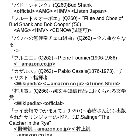
『バド・シャンク』(Q260)Bud Shank
<official>
<AMG>
<HMV>
<Listen Japan>
『フルート＆オーボエ』(Q260)～"Flute and Oboe of
Bud Shank and Bob Cooper"('56)
<AMG>
<HMV> <CDNOW(試聴可)>
『バッハの無伴奏チェロ組曲』(Q262)～全六曲からな
る
<>
『フルニエ』(Q262)～Pierre Fournier(1906-1986)
<→amazon.co.jp>
『カザルス』(Q262)～Pablo Casals(1876-1973)、チ
ェリスト・指揮者
<Wikipedia>
<→amazon.co.jp>
<iTunes Store>
『芥川賞』(Q266)～純文学短編作品におくられる文学
賞
<Wikipedia>
<official>
『ライ麦畑でつかまえて』(Q267)～春樹さん訳も出版
されたサリンジャーの小説、J.D.Salinger"The
Catcher in the Rye"
< 野崎訳→amazon.co.jp>
< 村上訳
→amazon.co.jp>