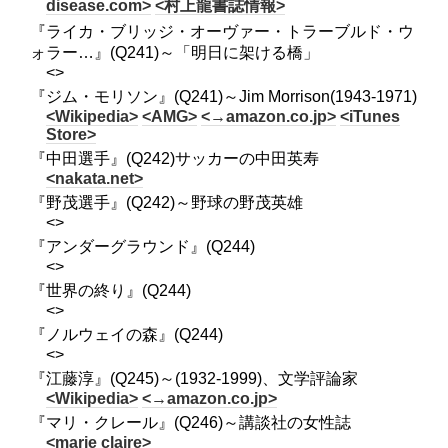
disease.com>
<村上龍書誌情報>
『ライカ・ブリッジ・オーヴァー・トラーブルド・ウ
ォラー…』(Q241)～「明日に架ける橋」
<>
『ジム・モリソン』(Q241)～Jim Morrison(1943-1971)
<Wikipedia>
<AMG>
<→amazon.co.jp>
<iTunes
Store>
『中田選手』(Q242)サッカーの中田英寿
<nakata.net>
『野茂選手』(Q242)～野球の野茂英雄
<>
『アンダーグラウンド』(Q244)
<>
『世界の終り』(Q244)
<>
『ノルウェイの森』(Q244)
<>
『江藤淳』(Q245)～(1932-1999)、文学評論家
<Wikipedia>
<→amazon.co.jp>
『マリ・クレール』(Q246)～講談社の女性誌
<marie claire>