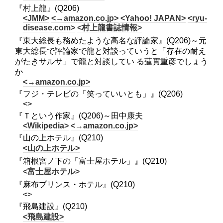
『村上龍』(Q206)
<JMM>
<→amazon.co.jp>
<Yahoo! JAPAN>
<ryu-
disease.com>
<村上龍書誌情報>
『東大総長も務めたような高名な評論家』(Q206)～元
東大総長で評論家で龍と対談っていうと「存在の耐え
がたきサルサ」で龍と対談してい る蓮實重彦でしょう
か
<→amazon.co.jp>
『フジ・テレビの「笑っていいとも」』(Q206)
<>
『Ｔという作家』(Q206)～田中康夫
<Wikipedia>
<→amazon.co.jp>
『山の上ホテル』(Q210)
<山の上ホテル>
『箱根宮ノ下の「富士屋ホテル」』(Q210)
<富士屋ホテル>
『麻布プリンス・ホテル』(Q210)
<>
『飛島建設』(Q210)
<飛島建設>