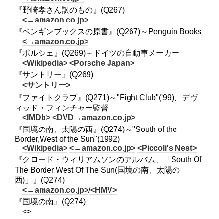
『野崎孝さん訳のもの』(Q267)
<→amazon.co.jp>
『ペンギンブックスの原書』(Q267)～Penguin Books
<→amazon.co.jp>
『ポルシェ』(Q269)～ドイツの自動車メーカー
<Wikipedia>
<Porsche Japan>
『サントリー』(Q269)
<サントリー>
『ファイトクラブ』(Q271)～"Fight Club"('99)、デヴ
ィッド・フィンチャー監督
<IMDb>
<DVD→amazon.co.jp>
『国境の南、太陽の西』(Q274)～"South of the
Border,West of the Sun"(1992)
<Wikipedia>
<→amazon.co.jp>
<Piccoli's Nest>
『クロード・ウィリアムソンのアルバム、「South Of
The Border West Of The Sun(国境の南、太陽の
西)」』(Q274)
<→amazon.co.jp>
/
<HMV>
『国境の南』(Q274)
<>