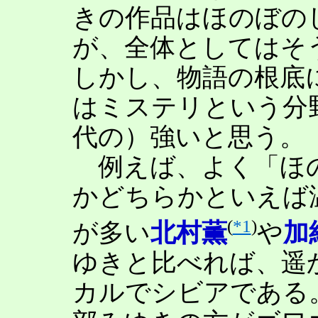
きの作品はほのぼの
が、全体としてはそ
しかし、物語の根底
はミステリという分
代の）強いと思う。
例えば、よく「ほの
かどちらかといえば
(
*1
)
が多い
北村薫
や
加
ゆきと比べれば、遥
カルでシビアである