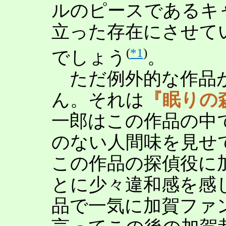
ルのピースであるキ
立った存在にさせて
(
*1
)
でしょう
。
ただ例外的な作品
ん。それは
『眠りの
一郎はこの作品の中
のない人間味を見せ
この作品の探偵役に
とに少々違和感を感
品で一気に加賀ファ