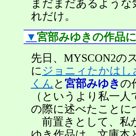
まだまだあるような
れだけ。
▼
宮部みゆきの作品
先日、MYSCON2
に
ジョニィたかはし
くん
と
宮部みゆき
の
（というより私一人
の際に述べたことに
前置きとして、私が
ゆき作品は、文庫本