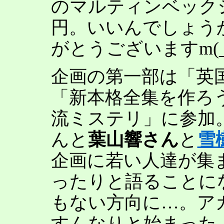
のマルティンベックシ
円。いいんでしょう
がとうございますm(_
企画の第一部は「英
「新本格全集を作ろ
流ミステリ」に参加
んと
葉山響さん
と
雪
企画に若い人達が集
ったりと語ることに
もない方向に…。ア
すんなりと始まった