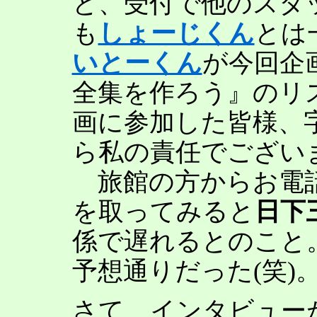
と、受付で他のスタ
も
しょーじくん
とは
いとーくん
が今回企
全集を作ろう』のリ
画に参加した皆様、
ら私の責任でござい
旅館の方からお電話
を取ってみると
日下
係で遅れるとのこと
予想通りだった(笑)
さて、インタビュー