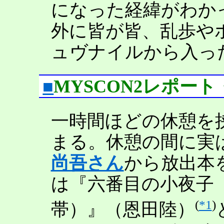
になった経緯がわか
外に皆が皆、乱歩や
ュヴナイルから入っ
■
MYSCON2レポー
一時間ほどの休憩を
まる。休憩の間に実
尚吾さん
から放出本
は『六番目の小夜子
(
*1
)
帯）』（恩田陸）