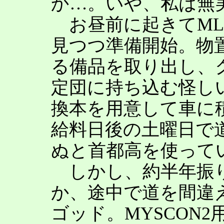
か…。いや、私は無
お昼前に起きてML
見つつ準備開始。物
る備品を取り出し、
定団に持ち込む怪し
換本を用意して車に
給料日後の土曜日で
ぬと首都高を使って
しかし、約半年振り
か、途中で道を間違
ゴッド。MYSCON