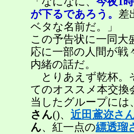
「なになに、
今夜1
が下るであろう。
差
ベタな名前だ。」
この予告状に一同大
応に一部の人間が戦
内緒の話だ。
とりあえず乾杯。
てのオススメ本交換
当したグループには
さん
()、
近田鳶迩さ
ん
、紅一点の
縹透瑠