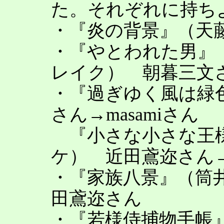
た。それぞれに持ち
・『炎の背景』（天藤真）
・『やとわれた男』
レイク） 朝暮三文
・『過ぎゆく風は緑
さん→masamiさん
『小さな小さな王
ケ） 近田鳶迩さん
・『家族八景』（筒
田鳶迩さん
・『若様侍捕物手帳