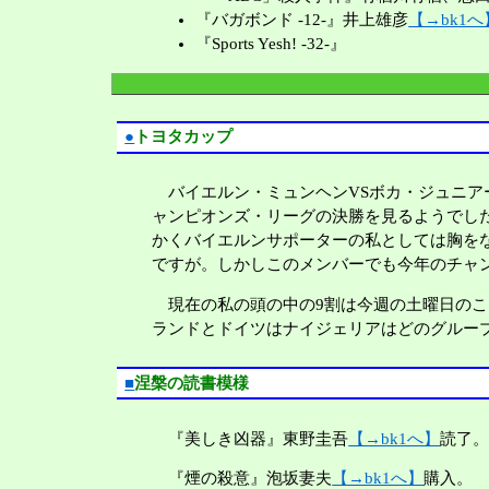
『バガボンド -12-』井上雄彦
【→bk1へ
『Sports Yesh! -32-』
●
トヨタカップ
バイエルン・ミュンヘンVSボカ・ジュニア
ャンピオンズ・リーグの決勝を見るようでし
かくバイエルンサポーターの私としては胸を
ですが。しかしこのメンバーでも今年のチャ
現在の私の頭の中の9割は今週の土曜日のこ
ランドとドイツはナイジェリアはどのグルー
■
涅槃の読書模様
『美しき凶器』東野圭吾
【→bk1へ】
読了
『煙の殺意』泡坂妻夫
【→bk1へ】
購入。