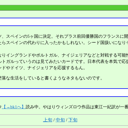
、スペインの5ヶ国に決定。それプラス前回優勝国のフランスに開
たらスペインの代わりに入ったかもしれない。シード国扱いになり
りイングランドやポルトガル、ナイジェリアなどと対戦する可能
ルトガルっていうのは見てみたいカードです。日本代表を本気で応
ンドやドイツ、ナイジェリアを応援するもん。
落な生活をしていると書くようなネタもないのです。
ウ
【→bk1へ】
読み中。やはりウィンズロウ作品は東江一紀訳が一
上旬
/
中旬
/
下旬