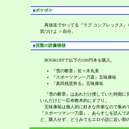
■
ボケボケ
再放送でやってる『ラブ コンプレックス』
気づけよ ＞自分。
■
涅槃の読書模様
BOOKOFFで以下の100円本を購入。
『雪の断章』佐々木丸美
『スポーツマン一刀斎』五味康祐
『真田残党奔る』五味康祐
『雪の断章』はあれだけ捜していた時期に
いんだけど一応布教本的にダブり。
五味康祐は個人的に好きな作家なので集め
『スポーツマン一刀斎』。あらすじを読んで
ど、購入せず。どうみてもエロ小説に近い類