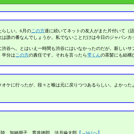
たらしい。6月の
この方
達に続いてネットの友人がまた片付いて（
次は誰の番なんでしょうか。私でないことだけは今日のジャパンカ
渋谷へ。とはいえ一時間も渋谷にはいなかったのだが。新しいサ
。半分は
この方
の責任です。それを言ったら
雫くん
の茶髪にも結構
オケに行ったが、段々と喉は元に戻りつつあるらしい。よかった
田陸、加納朋子、貫井徳郎、法月綸太郎
【→bk1へ】