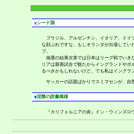
●
シード国
ブラジル、アルゼンチン、イタリア、ドイツ
な顔ぶれですな。もしオランダが出場してい
プ。
抽選の結果次第では日本はリーグ戦でいきな
リアは親善試合で観たからイングランドやポ
るべきかもしれないけど。でも私はイングラ
サッカーの話題ばかりでスミマセンが、自堕
■
涅槃の読書模様
『カリフォルニアの炎』ドン・ウィンズロ