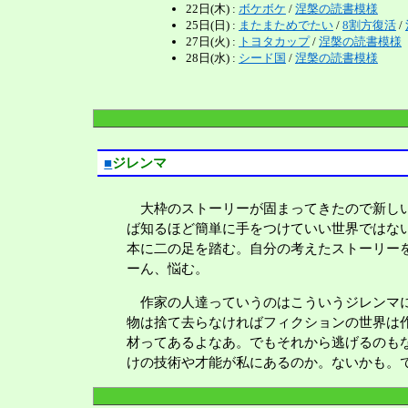
22日(木) :
ボケボケ
/
涅槃の読書模様
25日(日) :
またまためでたい
/
8割方復活
/
27日(火) :
トヨタカップ
/
涅槃の読書模様
28日(水) :
シード国
/
涅槃の読書模様
■
ジレンマ
大枠のストーリーが固まってきたので新しい
ば知るほど簡単に手をつけていい世界ではな
本に二の足を踏む。自分の考えたストーリー
ーん、悩む。
作家の人達っていうのはこういうジレンマに
物は捨て去らなければフィクションの世界は
材ってあるよなあ。でもそれから逃げるのも
けの技術や才能が私にあるのか。ないかも。