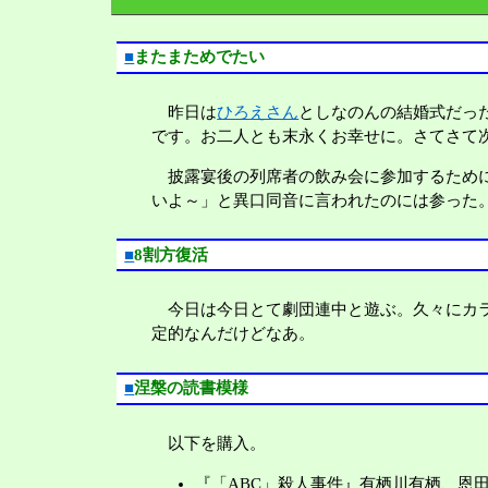
■
またまためでたい
昨日は
ひろえさん
としなのんの結婚式だっ
です。お二人とも末永くお幸せに。さてさて
披露宴後の列席者の飲み会に参加するために
いよ～」と異口同音に言われたのには参った
■
8割方復活
今日は今日とて劇団連中と遊ぶ。久々にカラ
定的なんだけどなあ。
■
涅槃の読書模様
以下を購入。
『「ABC」殺人事件』有栖川有栖、恩