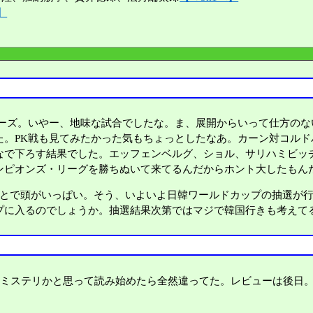
】
ーズ。いやー、地味な試合でしたな。ま、展開からいって仕方のな
た。PK戦も見てみたかった気もちょっとしたなあ。カーン対コル
なで下ろす結果でした。エッフェンベルグ、ショル、サリハミビッ
ンピオンズ・リーグを勝ちぬいて来てるんだからホント大したもん
とで頭がいっぱい。そう、いよいよ日韓ワールドカップの抽選が行
プに入るのでしょうか。抽選結果次第ではマジで韓国行きも考えて
。ミステリかと思って読み始めたら全然違ってた。レビューは後日