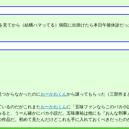
を見てから（結構ハマってる）病院に出掛けたら本日午後休診だっ
見つからなかったのに
おーかわくん
から譲ってもらった（三部作ま
ているのだがこれまた
おーかわくん
に「五味ファンならこのバカ小
みると、うーん確かにバカ小説だ。五味康祐は他にも『おんな刑事
の作品だ。初めて見たんだけどこれも手に入れておくべきだったの