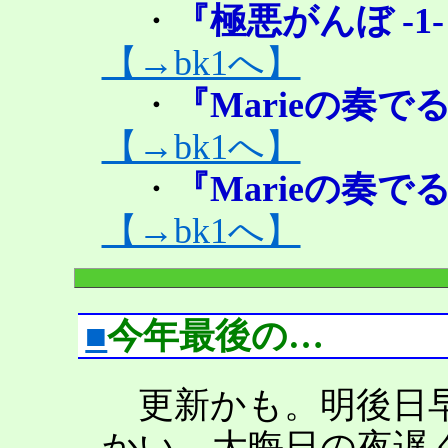
・
『極悪がんぼ -
【→bk1へ】
・
『Marieの奏
【→bk1へ】
・
『Marieの奏
【→bk1へ】
■
今年最後の…
更新かも。明後日早
かい、大晦日の夜遅