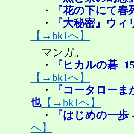
・
『花の下にて春
・
『大秘密』ウィ
【→bk1へ】
マンガ。
・
『ヒカルの碁 -
【→bk1へ】
・
『コータローまか
也
【→bk1へ】
・
『はじめの一歩 
へ】