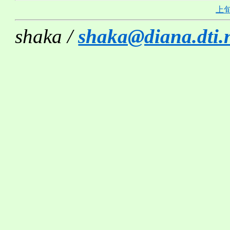
上
shaka /
shaka@diana.dti.n