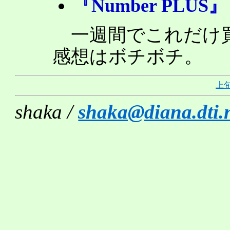
『Number PLUS』
一週間でこれだけ買
感想はボチボチ。
上
shaka /
shaka@diana.dti.n