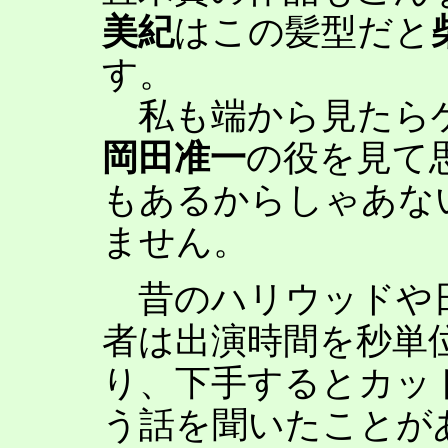
美紀
はこの髪型だと
す。
私も端から見たら
岡田准一
の役を見て
もあるからしゃあな
ません。
昔のハリウッドや日
者は出演時間を秒単
り、下手するとカッ
う話を聞いたことが