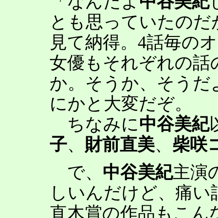
「なんだよ
中谷美紀
とも思っていたのだ
見て納得。4話毎の
女優もそれぞれの話
か。そうか、そうだ
にかと大変だぞ。
ちなみに
中谷美紀
子
、
財前直美
、
柴咲
で、
中谷美紀
主演
しいんだけど、痛い
直木賞の作品もこん