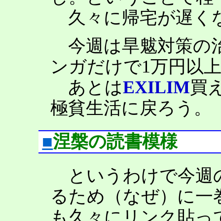
久々に帰宅が遅くな
今週は旱魃対策の治
ンガだけで1万円以
あとは
EXILIM
買
極貧生活に戻ろう。
■
涅槃の読書模様
というわけで今週の
るため（なぜ）に一
も久々にリンク貼っ