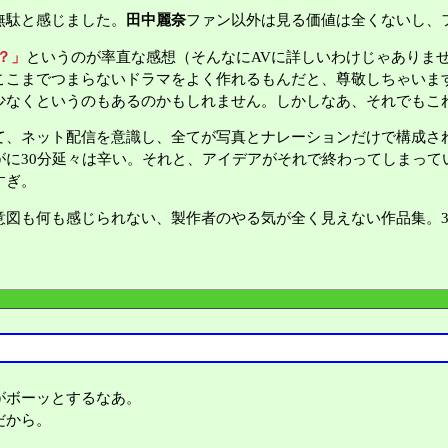
無駄と感じました。
田中麗奈
ファン以外は見る価値は全くないし、
？」
というのが率直な感想（そんなにAVに詳しいわけじゃありま
ここまでつまらないドラマをよく作れるもんだと、尊敬しちゃいます
少なくというのもあるのかもしれません。しかしなあ、それでもこ
、ネット配信を意識し、全てが写真とナレーションだけで構成さ
がに30分延々は辛い。それと、アイデアがそれで終わってしまって
すぎ。
図も何も感じられない、製作者のやる気が全く見えない作品集。3
がボーッとするなあ。
だから。