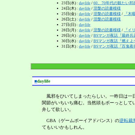
23日(水) :
daylife
/
60、70年代の観たい邦
24日(木) :
daylife
/
涅槃の読書模様
25日(金) :
daylife
/
涅槃の読書模様
/
『木曜組
26日(土) :
daylife
/
涅槃の読書模様
27日(日) :
daylife
28日(月) :
daylife
/
涅槃の読書模様
/
『イ
29日(火) :
daylife
/
BSマンガ夜話『最終兵
30日(水) :
daylife
/
BSマンガ夜話『燃えよ
31日(木) :
daylife
/
BSマンガ夜話『百鬼夜
■
daylife
風邪をひいてしまったらしい。一昨日は一日
関節がいちいち痛む。当然頭もボーっとして
弁して欲しい。
GBA（ゲームボーイアドバンス）の
逆転裁
てもいいかもしれん。