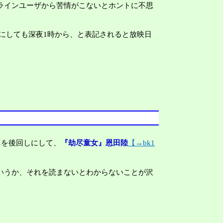
ラインユーザから苦情がこないとホントに不思
にしても深夜1時から、と表記されると放映日
ス
を後回しにして、
『劫尽童女』恩田陸
【→bk1
いうか、それを読まないとわからないことが沢