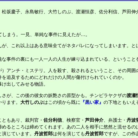
松坂慶子、永島敏行、大竹しのぶ、渡瀬恒彦、佐分利信、芦田伸
。
てしまう。一見、単純な事件に見えたが…。
が、これ以上はある意味全てがネタバレになってしまいます。と
な事件の裏にも一人一人の人生が練り込まれている、ということ
）アンチ・ミステリ。人を殺す、殺されるということ、その周囲
件を追及するためにどれだけの人間が傷付けられていくのか。
曝け出してみせる物語。
しさが、この後の彼女の妖艶さの原型かも。チンピラヤクザの
渡瀬
かります。
大竹しのぶ
はこの頃から既に
『黒い家』
の下地ともいえ
こともあり、裁判官・
佐分利信
、検察官・
芦田伸介
、弁護士・
丹波
締めるところは締めてくれます。あの二人を相手に悠然と流せるの
と演じています。
丹波哲郎
は何を演じても
丹波哲郎
ですが、この作