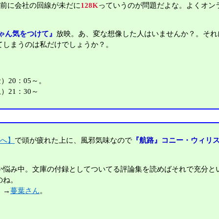
以前に会社の回線が未だに
128K
っていうのが問題だよな。よくオン
ゃん気をつけて』
放映。あ、変な想像した人はいませんか？。それ
てしまうのは私だけでしょうか？。
）20：05～。
）21：30～
1へ】
で頭が疲れた上に、風邪気味なので
『航路』コニー・ウィリ
か悩み中。文庫の付録としてついてる評論集を読めばそれで充分と
のね。
。→
蔓葉さん
。