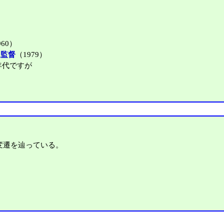
960）
生監督
（1979）
0年代ですが
。
。
変遷を辿っている。