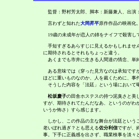
監督：野村芳太郎、脚本：新藤兼人、出演：
言わずと知れた
大岡昇平
原作作品の映画化
19歳の未成年が恋人の姉をナイフで殺害し
手短すぎるあらすじに見えるかもしれません
に期待されるとそれもちょっと違う。
あくまでも市井に生きる人間達の情念、単純
ある意味では（穿った見方なのは承知ですが
ほどに重いものなのか、人を裁くために、事
そうした内容を「法廷」という場において
松坂慶子
の田舎ホステスの持つ泥臭さと美
すが、期待されてたんだなあ、というのがわ
いうか怖さ）すら感じます。
しかし、この作品の主な舞台が法廷という
老いぼれ過ぎ？とも思える
佐分利信
ですが、
事。下手に正義感を出さず、職業検事を淡々