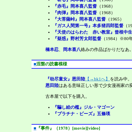
『赤毛』岡本喜八監督
（1968）
『肉弾』岡本喜八監督
（1968）
『大菩薩峠』岡本喜八監督
（1965）
『ガス人間第一号』本多猪四郎監督
（1
『天使のはらわた 赤い教室』曾根中
『疑惑』野村芳太郎監督
（1984）※8
橋本忍
、
岡本喜八
絡みの作品ばかりだなあ
■
涅槃の読書模様
『劫尽童女』恩田陸
【→bk1へ】
を読み中
恩田陸
はある意味正しい形で少女漫画家の
古本屋で以下を購入。
『騙し絵の檻』ジル・マゴーン
『プラチナ・ビーズ』五條瑛
■
『事件』（1978）[movie][video]