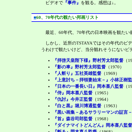
ビデオで
『事件』
を観る。感想は↓。
■
60、70年代の観たい邦画リスト
最近、60年代、70年代の日本映画を観た
しかし、近所のTSTAYAではその年代の
うわけで観たいけど、当分観れそうにないビ
『拝啓天皇陛下様』野村芳太郎監督
（1
『影の車』野村芳太郎監督
（1970）
『人斬り』五社英雄監督
（1969）
『上意討ち－拝領妻始末－』小林正樹
『日本の一番長い日』岡本喜八監督
（1
『侍』岡本喜八監督
（1965）
『仇討』今井正監督
（1964）
『白と黒』堀川博通監督
（1963）
『黒い画集－あるサラリーマンの証言
『首』森谷司郎監督
（1968）
『ダイナマイトどんどん』岡本喜八監
『斬る』岡本喜八監督
（1968）