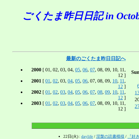
ごくたま昨日日記 in October
最新のごくたま昨日日記へ
2000
[ 01, 02, 03, 04,
05
,
06
,
07
, 08, 09, 10, 11,
Su
12 ]
2001
[
01
,
02
, 03,
04
,
05
,
06
, 07, 08, 09,
10
,
11
,
12
]
2002
[
01
,
02
,
03
,
04
,
05
,
06
,
07
,
08
,
09
,
10
,
11
,
1
12
]
2
2003
[
01
,
02
,
03
,
04
,
05
,
06
,
07
, 08, 09, 10, 11,
2
12 ]
22日(火) :
daylife
/
涅槃の読書模様
/
『好き』[