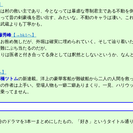
】
は村の救い主であり、今となっては暴虐な専制君主である不動を倒
陥って昔の剣豪魂を思い出す、みたいな。不動のキャラは凄い。こ
。武蔵よりも丁寧かも。
藤秀峰
【→bk1へ】
咎め無しだが、外堀は確実に埋められていく。そして辿り着いた研
苦難にぶち当たるのだが。
まりは医者と付き合ってる身としては釈然としないというか、なん
へ】
高橋ツトム
の新連載。洋上の豪華客船が難破船から二人の人間を救
この作者は上手い。登場人物も一癖二癖ありまくり。一見、ハリウ
は乗ってません。
分のドラマを3本一まとめにしたもの。「好き」というタイトル通り