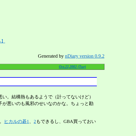
へ】
Generated by
nDiary version 0.9.2
Oct.22,2002 (Tue)
悪い。結構熱もあるようで（計ってないけど）
子が悪いのも風邪のせいなのかな。ちょっと勘
。
ヒカルの碁1
、
2
もできるし、GBA買っておい