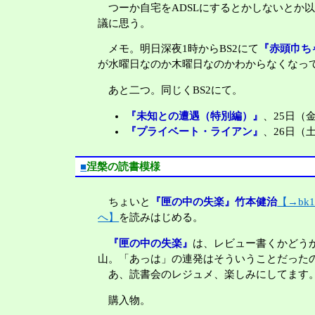
つーか自宅をADSLにするとかしないとか
議に思う。
メモ。明日深夜1時からBS2にて
『赤頭巾ち
が水曜日なのか木曜日なのかわからなくなっ
あと二つ。同じくBS2にて。
『未知との遭遇（特別編）』
、25日（金
『プライベート・ライアン』
、26日（土
■
涅槃の読書模様
ちょいと
『匣の中の失楽』竹本健治
【→bk
へ】
を読みはじめる。
『匣の中の失楽』
は、レビュー書くかどう
山。「あっは」の連発はそういうことだった
あ、読書会のレジュメ、楽しみにしてます
購入物。