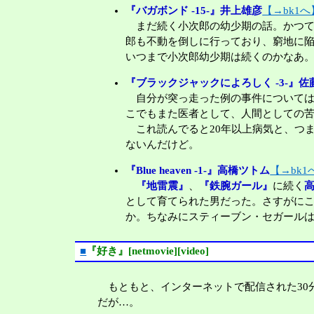
『バガボンド -15-』井上雄彦
【→bk1へ
まだ続く小次郎の幼少期の話。かつて
郎も不動を倒しに行っており、窮地に
いつまで小次郎幼少期は続くのかなあ
『ブラックジャックによろしく -3-』佐
自分が突っ走った例の事件についてはお
こでもまた医者として、人間としての
これ読んでると20年以上病気と、つ
ないんだけど。
『Blue heaven -1-』高橋ツトム
【→bk1
『地雷震』
、
『鉄腕ガール』
に続く
として育てられた男だった。さすがに
か。ちなみにスティーブン・セガール
■
『好き』[netmovie][video]
もともと、インターネットで配信された30
だが…。