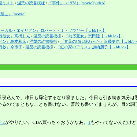
画リスト
/
涅槃の読書模様
/
『事件』（1978）[movie][video]
曲』[movie]
リーガル・エイリアン』ロバート・Ｊ・ソウヤー【→bk1へ】
器彼女』高橋しん
/
涅槃の読書模様
/
『劫尽童女』恩田陸【→bk1へ】
ペン』島本和彦
/
涅槃の読書模様
/
『青葉の頃は終わった』近藤史恵【→bk1
行抄』今市子
/
涅槃の読書模様
/
『虹の家のアリス』加納朋子【→bk1へ】
寝込んで、昨日も帰宅するなり寝ました。今日も引き続き気分は
いるのでまともなことも書けない。普段も書いてませんが。目の調
判2
がやりたい。GBA買っちゃおうかなあ。
1
もやってないんだけど