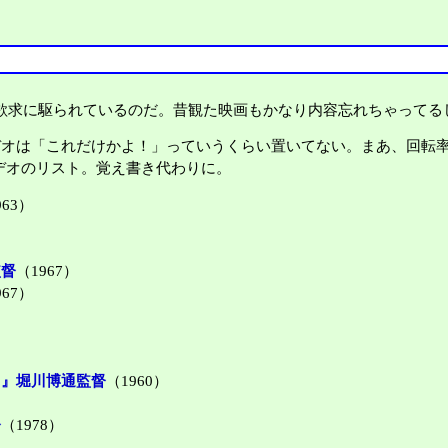
い欲求に駆られているのだ。昔観た映画もかなり内容忘れちゃってる
ビデオは「これだけかよ！」っていうくらい置いてない。まあ、回転
デオのリスト。覚え書き代わりに。
963）
監督
（1967）
967）
－』堀川博通監督
（1960）
督
（1978）