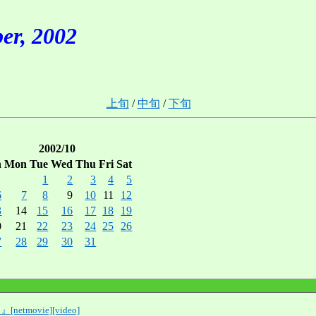
, 2002
上旬
/
中旬
/
下旬
2002/10
n
Mon
Tue
Wed
Thu
Fri
Sat
1
2
3
4
5
6
7
8
9
10
11
12
3
14
15
16
17
18
19
0
21
22
23
24
25
26
7
28
29
30
31
netmovie][video]