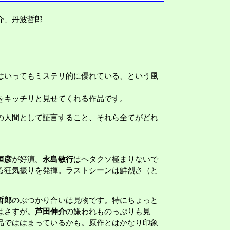
介、丹波哲郎
はいってもミステリ的に優れている、という風
をキッチリと見せてくれる作品です。
の人間として証言すること、それら全てがどれ
恒彦
が好演。
永島敏行
はヘタクソ極まりないで
る狂気振りを発揮。ラストシーンは鮮烈さ（と
哲郎
のぶつかり合いは見物です。特にちょっと
はさすが。
芦田伸介
の嫌われものっぷりも見
品でははまっているかも。原作とはかなり印象