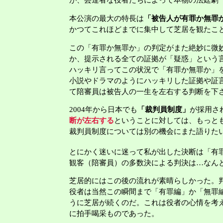
が、芸達者な役者たちによって本物の法廷劇
本公演の最大の特長は
「被告人が有罪か無罪
かつてこれほどまでに集中して芝居を観たこ
この「有罪か無罪か」の判定がまた絶妙に微
か、提示される全ての証拠が「疑惑」という
ハッキリ言ってこの状況で「有罪か無罪か」
小説やドラマのようにハッキリした証拠や証
て陪審員は被告人の一生を左右する判断を下
2004年から日本でも
「裁判員制度」
が採用さ
断が左右する
ということに対しては、もっと
裁判員制度については別の機会にまた語りた
とにかく迷いに迷って私が出した決断は「有
観客（陪審員）の多数決による判決は…なん
芝居的にはこの後の流れが素晴らしかった。
役者は当然この瞬間まで「有罪編」か「無罪
うに芝居が続くのだ。これは役者の心情を考
に拍手喝采ものであった。