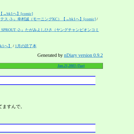
k1へ】[comic]
ス -3-』幸村誠（モーニングKC）【→bk1へ】[comic]
/
SPROUT -2-』たがみよしひさ（ヤングチャンピオンコミ
k1へ】
/
1月の読了本
Generated by
nDiary version 0.9.2
Jan.21,2003 (Tue)
てますんで。