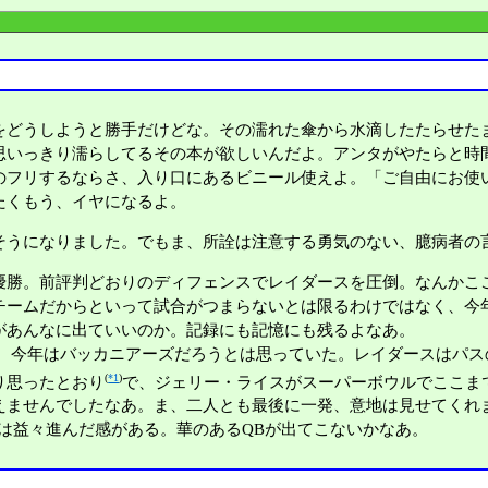
をどうしようと勝手だけどな。その濡れた傘から水滴したたらせた
思いっきり濡らしてるその本が欲しいんだよ。アンタがやたらと時
のフリするならさ、入り口にあるビニール使えよ。「ご自由にお使
たくもう、イヤになるよ。
そうになりました。でもま、所詮は注意する勇気のない、臆病者の
優勝。前評判どおりのディフェンスでレイダースを圧倒。なんかこ
チームだからといって試合がつまらないとは限るわけではなく、今
があんなに出ていいのか。記録にも記憶にも残るよなあ。
から、今年はバッカニアーズだろうとは思っていた。レイダースはパ
(
*1
)
り思ったとおり
で、ジェリー・ライスがスーパーボウルでここま
えませんでしたなあ。ま、二人とも最後に一発、意地は見せてくれ
は益々進んだ感がある。華のあるQBが出てこないかなあ。