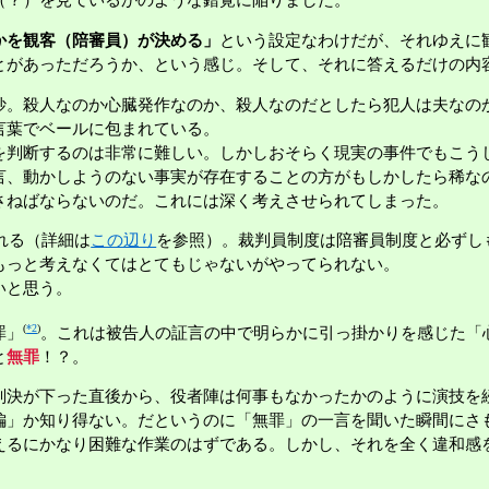
（？）を見ているかのような錯覚に陥りました。
かを観客（陪審員）が決める」
という設定なわけだが、それゆえに
とがあっただろうか、という感じ。そして、それに答えるだけの内
妙。殺人なのか心臓発作なのか、殺人なのだとしたら犯人は夫なの
言葉でベールに包まれている。
を判断するのは非常に難しい。しかしおそらく現実の事件でもこう
言、動かしようのない事実が存在することの方がもしかしたら稀な
さねばならないのだ。これには深く考えさせられてしまった。
れる（詳細は
この辺り
を参照）。裁判員制度は陪審員制度と必ずし
もっと考えなくてはとてもじゃないがやってられない。
いと思う。
(
*2
)
罪」
。これは被告人の証言の中で明らかに引っ掛かりを感じた「
と
無罪
！？。
判決が下った直後から、役者陣は何事もなかったかのように演技を
編」か知り得ない。だというのに「無罪」の一言を聞いた瞬間にさ
えるにかなり困難な作業のはずである。しかし、それを全く違和感