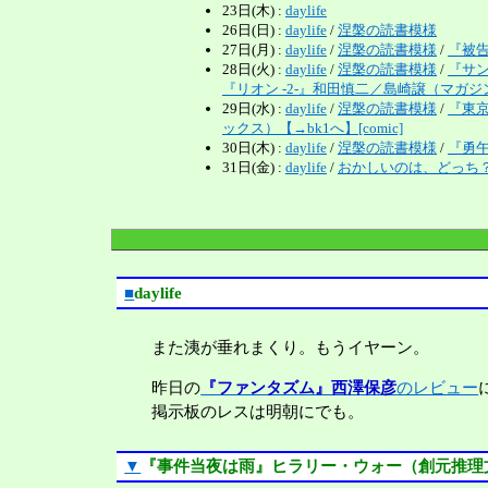
23日(木) :
daylife
26日(日) :
daylife
/
涅槃の読書模様
27日(月) :
daylife
/
涅槃の読書模様
/
『被告人
28日(火) :
daylife
/
涅槃の読書模様
/
『サ
『リオン -2-』和田慎二／島崎譲（マガジンZK
29日(水) :
daylife
/
涅槃の読書模様
/
『東
ックス）【→bk1へ】[comic]
30日(木) :
daylife
/
涅槃の読書模様
/
『勇午
31日(金) :
daylife
/
おかしいのは、どっち
■
daylife
また洟が垂れまくり。もうイヤーン。
昨日の
『ファンタズム』西澤保彦
のレビュー
掲示板のレスは明朝にでも。
▼
『事件当夜は雨』ヒラリー・ウォー（創元推理