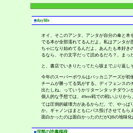
■
daylife
オイ、そこのアンタ。アンタが自分の傘と本
でる本が全部濡れてるんだよ。私はアンタが
ちゃになり始めてるんだよ。あんたも本好き
るなら、その文字だって読めるだろ？。まっ
と、書店でいきりたってたら咳までぶり返し
今年のスーパーボウルはバッカニアーズが初
チームが勝ってる気がする。ディフェンスの
出たしね。っていうかリターンタッチダウン
個人的な予想では、49ers戦での戦いぶり
ては圧倒的破壊力があるからだ。で、やっぱ
か。ギャノンはまともにパス投げさせてもら
面白かったのは面白かったのだがQBの地味化
■
涅槃の読書模様