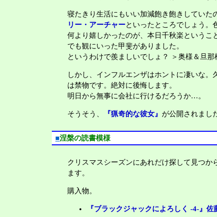
寝たきり生活にもいい加減飽き飽きしていた
リー・アーチャー
といったところでしょう。
何より嬉しかったのが、本日千秋楽というこ
でも観にいった甲斐がありました。
というわけで羨ましいでしょ？ ＞奥様＆旦那
しかし、インフルエンザはホントに凄いな。
は禁物です。絶対に後悔します。
明日から無事に会社に行けるだろうか…。
そうそう、
『猟奇的な彼女』
が公開されまし
■
涅槃の読書模様
クリスマスシーズンにあれだけ探して見つか
ます。
購入物。
『ブラックジャックによろしく -4-』佐