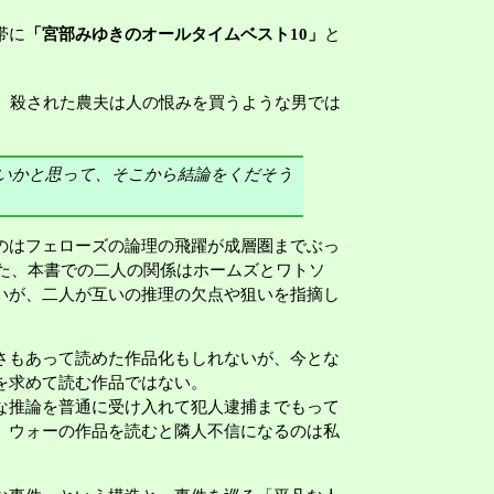
帯に
「宮部みゆきのオールタイムベスト10」
と
。殺された農夫は人の恨みを買うような男では
いかと思って、そこから結論をくだそう
のはフェローズの論理の飛躍が成層圏までぶっ
また、本書での二人の関係はホームズとワトソ
いが、二人が互いの推理の欠点や狙いを指摘し
さもあって読めた作品化もしれないが、今とな
を求めて読む作品ではない。
な推論を普通に受け入れて犯人逮捕までもって
。ウォーの作品を読むと隣人不信になるのは私