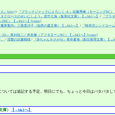
』[play]
/
『ブラックジャックによろしく -4-』佐藤秀峰（モーニングKC）【→b
ンタクロースのせいにしよう』若竹七海（集英社文庫）【→bk1へ】
/
『プラネテ
C）【→bk1へ】[comic]
京魔界案内』三善里沙子（知恵の森文庫）【→bk1へ】
/
『軽井沢シンドローム 
 -20-』真刈信二／赤名修（アフタヌーンKC）【→bk1へ】[comic]
？。
/
涅槃の読書模様
/
『赤ちゃんをさがせ』青井夏海（創元推理文庫）【→b
については追記する予定。明日にでも。ちょっと今日はバタバタし
文庫）
【→bk1へ】