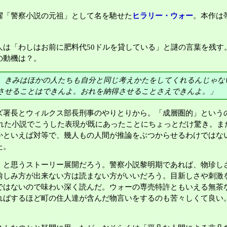
躍「警察小説の元祖」として名を馳せた
ヒラリー・ウォー
。本作は
人は「わしはお前に肥料代50ドルを貸している」と謎の言葉を残す
の動機は？。
。きみはほかの人たちも自分と同じ考えかたをしてくれるんじゃな
させることはできんよ。おれを納得させることさえできんよ。」
ズ署長とウィルクス部長刑事のやりとりから。「成層圏的」という
かれた小説でこうした表現が既にあったことにちょっとだけ驚き。
かといえば対等で、幾人もの人間が推論をぶつからせるわけではな
た。
」と思うストーリー展開だろう。警察小説黎明期であれば、物珍し
愉しみ方が出来ない方は読まない方がいいだろう。目新しさや刺激
ではないので味わい深く読んだ。ウォーの専売特許ともいえる無茶
ればするほど町の住人達が含んだ物言いをするのも苦々しくて良い