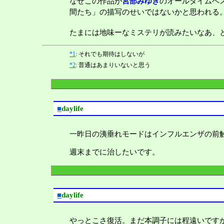
なぜこの作品が
宮部みゆき
のオールタイムベ
間たち」の描写のせいではないかと思われる
たまには地味ーなミステリが読みたいなあ、
*1
: それでも期待はしないが
*2
: 普通はあまりいないと思う
■
daylife
一昨日の洟垂れモードはインフルエンザの前
週末までに治したいです。
■
daylife
やっとこさ復活。まだ本調子には程遠いです