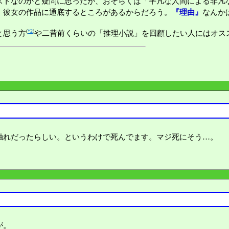
ストなのかと疑問に思ったが、おそらくは「平凡な人間による非凡
。彼女の作品に通底するところがあるからだろう。
『理由』
なんか
(
*2
)
と思う方
や二昔前くらいの「推理小説」を回顧したい人にはオス
触れだったらしい。というわけで死んでます。マジ死にそう…。
が。