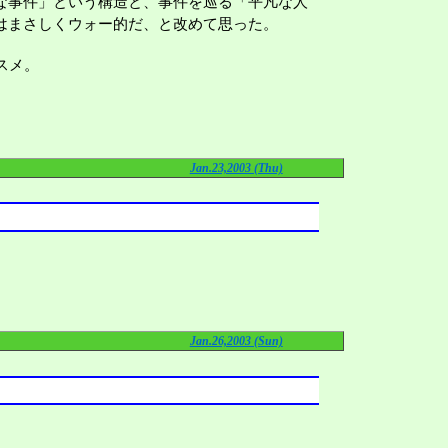
な事件」という構造と、事件を巡る「平凡な人
はまさしくウォー的だ、と改めて思った。
スメ。
Jan.23,2003 (Thu)
Jan.26,2003 (Sun)