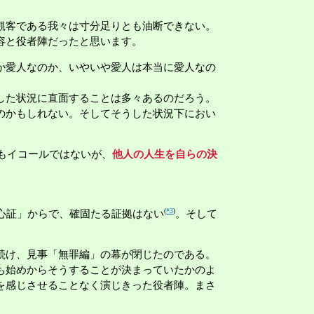
観客である我々は寸分足りとも油断できない。
容と役者陣だったと思います。
か愛人なのか、いやいや愛人は本当に愛人なの
した状況に直面することは多々あるのだろう。
のかもしれない。そしてそうした状況下におい
もイコールではないが、
他人の人生を自らの決
(
*3
)
心証」からで、確固たる証拠はない
。そして
続け、見事「無罪編」の幕が閉じたのである。
も始めからそうすることが決まっていたかのよ
を感じさせることなく演じきった役者陣。まさ