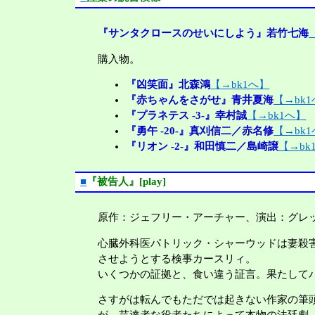
『サンタクロースのせいにしよう』若竹七海
購入物。
『凶笑面』北森鴻
【→bk1へ】
『赤ちゃんをさがせ』青井夏海
【→bk
『プラネテス -3-』幸村誠
【→bk1へ】
『勇午 -20-』真刈信二／赤名修
【→bk
『リオン -2-』和田慎二／島崎譲
【→bk
■
『被告人』[play]
原作：ジェフリー・アーチャー、演出：グレ
心臓外科医パトリック・シャーウッドは妻殺
させようとする検事カースリィ。
いくつかの証拠と、食い違う証言。果たして
さすがは転んでもただでは起きない作家の筆