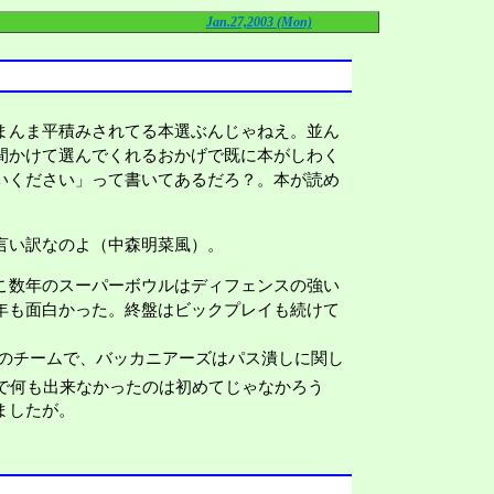
Jan.27,2003 (Mon)
まんま平積みされてる本選ぶんじゃねえ。並ん
間かけて選んでくれるおかげで既に本がしわく
いください」って書いてあるだろ？。本が読め
言い訳なのよ（中森明菜風）。
こ数年のスーパーボウルはディフェンスの強い
年も面白かった。終盤はビックプレイも続けて
スのチームで、バッカニアーズはパス潰しに関し
で何も出来なかったのは初めてじゃなかろう
ましたが。