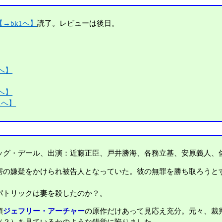
【→bk1へ】
読了。レビューは後日。
1へ】
1へ】
1へ】
ッグ・デール、出演：近藤正臣、戸井勝海、各務立基、安原義人、
害の嫌疑をかけられ被告人となっていた。彼の無罪を勝ち取ろうと
パトリックは妻を殺したのか？。
頭
ジェフリー・アーチャー
の原作だけあって見応え充分。元々、裁