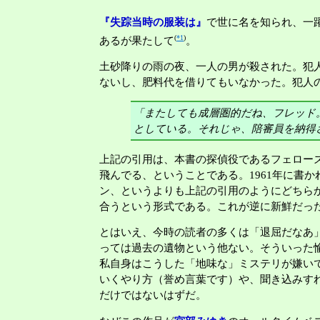
『失踪当時の服装は』
で世に名を知られ、一
(
*1
)
あるが果たして
。
土砂降りの雨の夜、一人の男が殺された。犯
ないし、肥料代を借りてもいなかった。犯人
「またしても成層圏的だね、フレッド
としている。それじゃ、陪審員を納得
上記の引用は、本書の探偵役であるフェロー
飛んでる、ということである。1961年に書
ン、というよりも上記の引用のようにどちら
合うという形式である。これが逆に新鮮だっ
とはいえ、今時の読者の多くは「退屈だなあ
っては過去の遺物という他ない。そういった
私自身はこうした「地味な」ミステリが嫌い
いくやり方（誉め言葉です）や、聞き込みす
だけではないはずだ。