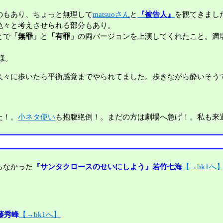
のもあり、ちょっと無理して
matsuoさん
と
『被告人』
を観てきまし
色々と考えさせられる部分もあり。
とで
「無罪」
と
「有罪」
の両バージョンを上演してくれたこと。満
様。
久々に歩いたら平衡感覚までやられてました。歩きながら酔いそう
た！。
小ネタ使い
も抱腹絶倒！。まだの方は劇場へ急げ！。私も来
らなかった
『サンタクロースのせいにしよう』若竹七海
【→bk1へ
藤秀峰
【→bk1へ】