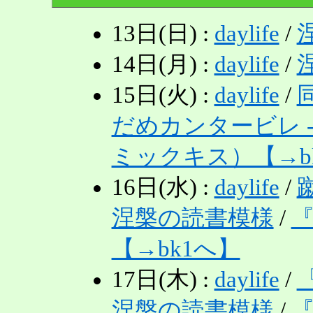
13日(日) :
daylife
/
14日(月) :
daylife
/
15日(火) :
daylife
/
だめカンタービレ 
ミックキス）【→bk1
16日(水) :
daylife
/
涅槃の読書模様
/
【→bk1へ】
17日(木) :
daylife
/
『
涅槃の読書模様
/
『