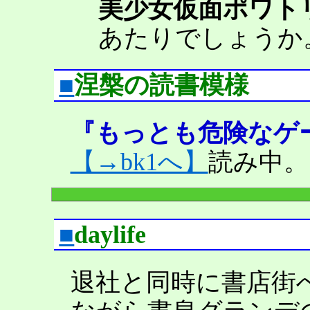
美少女仮面ポワト
あたりでしょうか
■
涅槃の読書模様
『もっとも危険なゲ
【→bk1へ】
読み中。
■
daylife
退社と同時に書店街